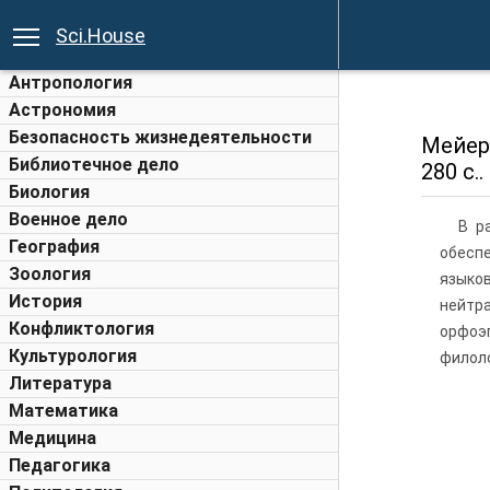
Sci.House
Антропология
Астрономия
Безопасность жизнедеятельности
Мейер
Библиотечное дело
280 с..
Биология
Военное дело
В р
География
обесп
Зоология
языко
История
нейтр
Конфликтология
орфоэ
Культурология
филоло
Литература
Математика
Медицина
Педагогика