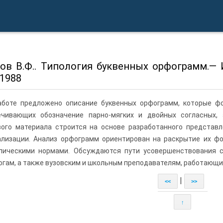
ов В.Ф.. Типология буквенных орфограмм.— Ир
 1988
аботе предложено описание буквенных орфограмм, которые фо
ечивающих обозначение парно-мягких и двойных согласных, 
вого материала строится на основе разработанного представл
ализации. Анализ орфограмм ориентирован на раскрытие их ф
пическими нормами. Обсуждаются пути усовершенствования с
гам, а также вузовским и школьным преподавателям, работающи
|
<<
>>
↑