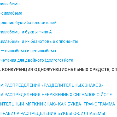
силлабемы
-силлабема
еление букв-йотоносителей
иллабемы и буквы типа А
иллабемы и их безйотовые оппоненты
 — силлабема и несиллабема
четания для двойного (долгого) йота
 2. КОНКУРЕНЦИЯ ОДНОФУНКЦИОНАЛЬНЫХ СРЕДСТВ, С
А РАСПРЕДЕЛЕНИЯ «РАЗДЕЛИТЕЛЬНЫХ ЗНАКОВ»
А РАСПРЕДЕЛЕНИЯ НЕБУКВЕННЫХ СИГНАЛОВ О ЙОТЕ
ИТЕЛЬНЫЙ МЯГКИЙ ЗНАК» КАК БУКВА- ГРАФОГРАММА
3. ПРАВИЛА РАСПРЕДЕЛЕНИЯ БУКВЫ О-СИЛЛАБЕМЫ