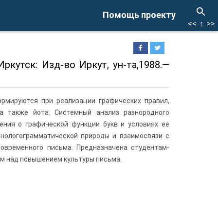
Помощь проекту
<<
↑
>>
кутск: Изд-во Иркут, ун-та,1988.—
рмируются при реализации графических правил,
а также йота. Системный анализ разнородного
ения о графической функции букв и условиях ее
онологограмматической природы и взаимосвязи с
овременного письма. Предназначена студентам-
м над повышением культуры письма.