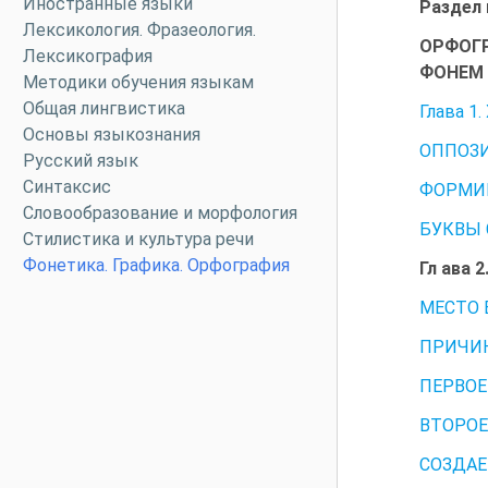
Иностранные языки
Раздел
Лексикология. Фразеология.
ОРФОГ
Лексикография
ФОНЕМ
Методики обучения языкам
Общая лингвистика
Глава 
Основы языкознания
ОППОЗ
Русский язык
Синтаксис
ФОРМИР
Словообразование и морфология
БУКВЫ 
Стилистика и культура речи
Фонетика. Графика. Орфография
Гл ава
МЕСТО 
ПРИЧИН
ПЕРВОЕ
ВТОРОЕ
СОЗДАЕ