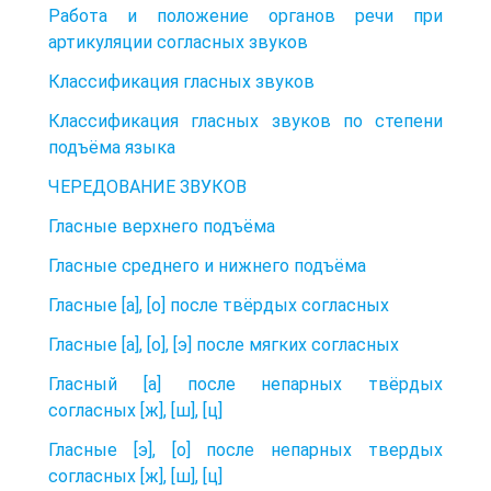
Работа и положение органов речи при
артикуляции согласных звуков
Классификация гласных звуков
Классификация гласных звуков по степени
подъёма языка
ЧЕРЕДОВАНИЕ ЗВУКОВ
Гласные верхнего подъёма
Гласные среднего и нижнего подъёма
Гласные [а], [о] после твёрдых согласных
Гласные [а], [о], [э] после мягких согласных
Гласный [а] после непарных твёрдых
согласных [ж], [ш], [ц]
Гласные [э], [о] после непарных твердых
согласных [ж], [ш], [ц]