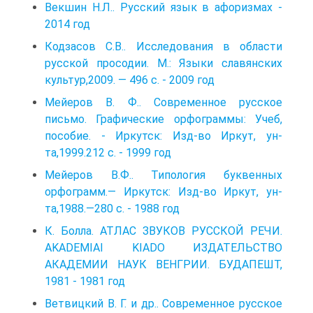
Векшин Н.Л.. Русский язык в афоризмах -
2014 год
Кодзасов С.В.. Исследования в области
русской просодии. М.: Языки славянских
культур,2009. — 496 с. - 2009 год
Мейеров В. Ф.. Современное русское
письмо. Графические орфограммы: Учеб,
пособие. - Иркутск: Изд-во Иркут, ун-
та,1999.212 с. - 1999 год
Мейеров В.Ф.. Типология буквенных
орфограмм.— Иркутск: Изд-во Иркут, ун-
та,1988.—280 с. - 1988 год
К. Болла. АТЛАС ЗВУКОВ РУССКОЙ РЕЧИ.
AKADEMIAI KIADO ИЗДАТЕЛЬСТВО
АКАДЕМИИ НАУК ВЕНГРИИ. БУДАПЕШТ,
1981 - 1981 год
Ветвицкий В. Г. и др.. Современное русское