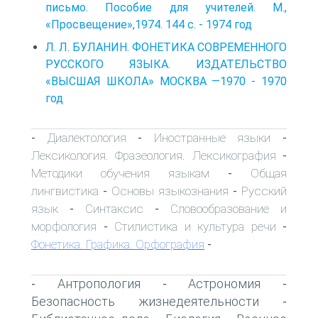
письмо. Пособие для учителей. М.,
«Просвещение»,1974. 144 с. - 1974 год
Л. Л. БУЛАНИН. ФОНЕТИКА СОВРЕМЕННОГО
РУССКОГО ЯЗЫКА. ИЗДАТЕЛЬСТВО
«ВЫСШАЯ ШКОЛА» МОСКВА —1970 - 1970
год
Диалектология
Иностранные языки
-
-
-
Лексикология. Фразеология. Лексикография
-
Методики обучения языкам
Общая
-
лингвистика
Основы языкознания
Русский
-
-
язык
Синтаксис
Словообразование и
-
-
морфология
Стилистика и культура речи
-
-
Фонетика. Графика. Орфография
-
Антропология
Астрономия
-
-
-
Безопасность жизнедеятельности
-