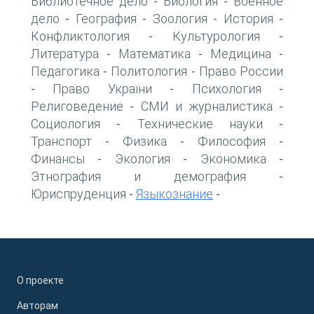
Библиотечное дело
Биология
Военное
-
-
дело
География
Зоология
История
-
-
-
-
Конфликтология
Культурология
-
-
Литература
Математика
Медицина
-
-
-
Педагогика
Политология
Право России
-
-
Право України
Психология
-
-
-
Религоведение
СМИ и журналистика
-
-
Социология
Технические науки
-
-
Транспорт
Физика
Философия
-
-
-
Финансы
Экология
Экономика
-
-
-
Этнография и демография
-
Юриспруденция
Языкознание
-
-
О проекте
Авторам