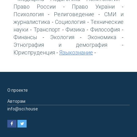
Право России
Право України
-
-
Психология
Религоведение
СМИ и
-
-
журналистика
Социология
Технические
-
-
науки
Транспорт
Физика
Философия
-
-
-
-
Финансы
Экология
Экономика
-
-
-
Этнография и демография
-
Юриспруденция
Языкознание
-
-
О проекте
Авторам
info@sci.house