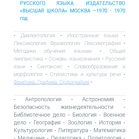
РУССКОГО ЯЗЫКА. ИЗДАТЕЛЬСТВО
«ВЫСШАЯ ШКОЛА» МОСКВА —1970 - 1970
год
Диалектология
Иностранные языки
-
-
-
Лексикология. Фразеология. Лексикография
-
Методики обучения языкам
Общая
-
лингвистика
Основы языкознания
Русский
-
-
язык
Синтаксис
Словообразование и
-
-
морфология
Стилистика и культура речи
-
-
Фонетика. Графика. Орфография
-
Антропология
Астрономия
-
-
-
Безопасность жизнедеятельности
-
Библиотечное дело
Биология
Военное
-
-
дело
География
Зоология
История
-
-
-
-
Культурология
Литература
Математика
-
-
Медицина
Педагогика
Политология
-
-
-
-