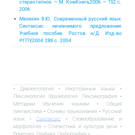
стереотипное. — М.: КомКнига,2006. — 152 с..
2006
Меликян В.Ю.. Современный русский язык.
Синтаксис нечленимого предложения:
Учебное пособие. Ростов н/Д: Изд-во
РГПУ,2004. 288 с.. 2004
Диалектология
Иностранные языки
-
-
-
Лексикология. Фразеология. Лексикография
-
Методики обучения языкам
Общая
-
лингвистика
Основы языкознания
Русский
-
-
язык
Синтаксис
Словообразование и
-
-
морфология
Стилистика и культура речи
-
-
Фонетика. Графика. Орфография
-