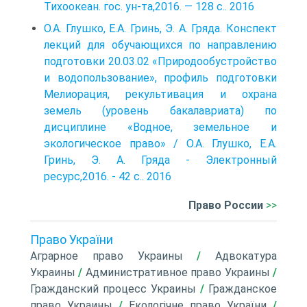
Тихоокеан. гос. ун-та,2016. — 128 с.. 2016
О.А. Глушко, Е.А. Гринь, Э. А. Гряда. Конспект
лекций для обучающихся по направлению
подготовки 20.03.02 «Природообустройство
и водопользование», профиль подготовки
Мелиорация, рекультивация и охрана
земель (уровень бакалавриата) по
дисциплине «Водное, земельное и
экологическое право» / О.А. Глушко, Е.А.
Гринь, Э. А. Гряда - Электронный
ресурс,2016. - 42 с.. 2016
Право России
>>
Право України
Аграрное право Украины
/
Адвокатура
Украины
/
Административное право Украины
/
Гражданский процесс Украины
/
Гражданское
право Украины
/
Екологічне право України
/