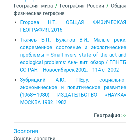
География мира
/
География России
/
Общая
физическая геграфия
Егорова Н.Т.. ОБЩАЯ ФИЗИЧЕСКАЯ
ГЕОГРАФИЯ. 2016
Ткачев Б.П., Булатов В.И.. Малые реки:
современное состояние и экологические
проблемы = Small rivers: state-of-the act and
ecological problems: Ана- лит. обзор / ГПНТБ
СО РАН. - Новосибирск,2002. - 114 с.. 2002
Зубрицкий А.Ю.. ПЕру: социально-
экономическое и политическое развитие
(1968—1980) ИЗДАТЕЛЬСТВО «НАУКА»
МОСКВА 1982. 1982
География
>>
Зоология
Основы зоологии