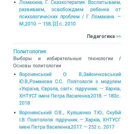
Ломакина, Г.. Сказкотерапия. Воспитываем,
развиваем, освобожда­ем ребенка от
психологических проблем / Г. Ломакина. —
М.,2010. — 158, [2] с.. 2010
Педагогика
>>
Политология
Выборы и избирательные технологии
/
Основы политологии
Воронянський О. В.,Зайончковський
Ю.В.,Романова С.С.. Політологія з модулем
«Україна, Європа, світ»: підручник. — Харків,
ХНТУСГ імені Петра Василенка,2018. — 180с..
2018
Воронянський О.В.., Кулішенко Т.Ю., Скубій
І.В. Політологія: підручник. — Харків, ХНТУСГ
імені Петра Василенка,2017. — 252 с.. 2017