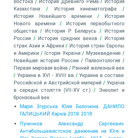
Востока
/
История Древнего Рима
/
История
Казахстана
/
История кинематографа
/
История Новейшего времени
/
История
Нового времени
/
История первобытного
общества
/
История Р. Беларусь
/
История
России
/
История средних веков
/
История
стран Азии и Африки
/
История стран Европы
и Америки
/
Історія України
/
Музееведение
/
Новейшая история России
/
Палеонтология
/
Первая мировая война
/
Ранний железный век
/
Украина в XVI - XVIII вв
/
Украина в составе
Российской и Австрийской империй
/
Україна
в середні століття (VII-XV ст.)
/
Энеолит и
бронзовый век
Марія Згурська Юлія Бєлочкіна. ДАНИЛО
ГАЛИЦЬКИЙ Харків 2018. 2018
Пученков Александр Сергеевич.
Антибольшевистское движение на Юге и