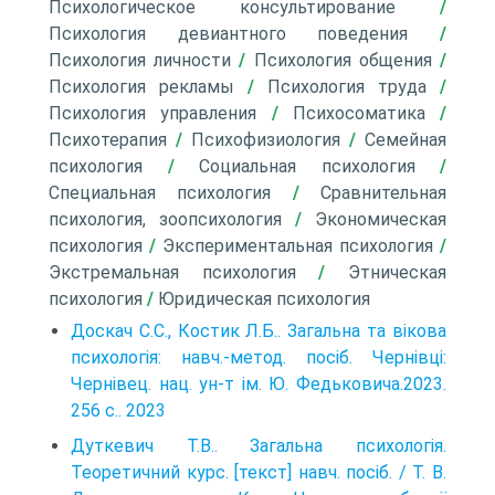
Психологическое консультирование
/
Психология девиантного поведения
/
Психология личности
/
Психология общения
/
Психология рекламы
/
Психология труда
/
Психология управления
/
Психосоматика
/
Психотерапия
/
Психофизиология
/
Семейная
психология
/
Социальная психология
/
Специальная психология
/
Сравнительная
психология, зоопсихология
/
Экономическая
психология
/
Экспериментальная психология
/
Экстремальная психология
/
Этническая
психология
/
Юридическая психология
Доскач С.С., Костик Л.Б.. Загальна та вікова
психологія: навч.-метод. посіб. Чернівці:
Чернівец. нац. ун-т ім. Ю. Федьковича.2023.
256 с.. 2023
Дуткевич Т.В.. Загальна психологія.
Теоретичний курс. [текст] навч. посіб. / Т. В.