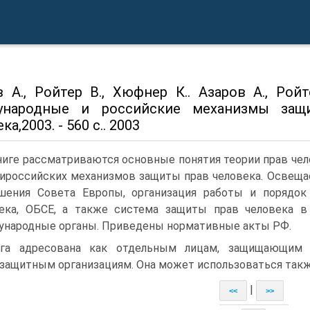
в А., Ройтер В., Хюфнер К.. Азаров А., Рой
народные и российские механизмы защи
ка,2003. - 560 с.. 2003
ниге рассматриваются основные понятия теории прав чел
ироссийских механизмов защиты прав человека. Освеща
шения Совета Европы, организация работы и порядо
ека, ОБСЕ, а также система защиты прав человека в
народные органы. Приведены нормативные акты РФ.
га адресована как отдельным лицам, защищающим 
защитным организациям. Она может использоваться также
|
<<
>>