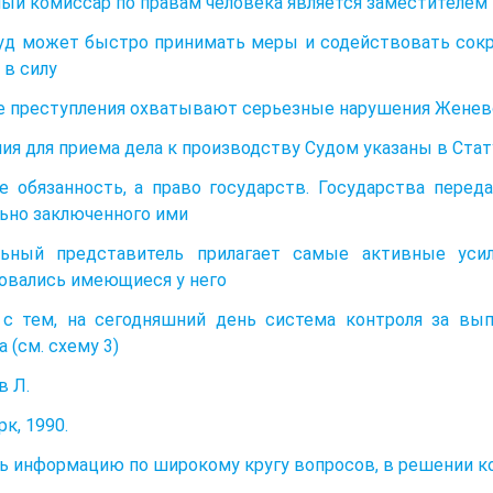
ый комиссар по правам человека является заместителем Г
уд может быстро принимать меры и содействовать сок
 в силу
 преступления охватывают серьезные нарушения Женевск
ия для приема дела к производству Судом указаны в Стат
не обязанность, а право государств. Государства пере
ьно заключенного ими
льный представитель прилагает самые активные уси
овались имеющиеся у него
 с тем, на сегодняшний день система контроля за вы
 (см. схему 3)
в Л.
к, 1990.
ь информацию по широкому кругу вопросов, в решении к