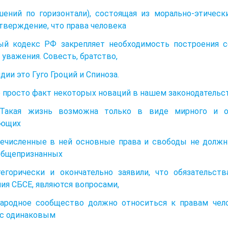
шений по горизонтали), состоящая из морально-этичес
тверждение, что права человека
ый кодекс РФ закрепляет необходимость построения 
 уважения. Совесть, братство,
дии это Гуго Гроций и Спиноза.
е просто факт некоторых новаций в нашем законодательс
 Такая жизнь возможна только в виде мирного и ор
ающих
речисленные в ней основные права и свободы не должн
общепризнанных
егорически и окончательно заявили, что обязательст
ия СБСЕ, являются вопросами,
родное сообщество должно относиться к правам челов
 с одинаковым