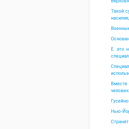
Верховн
Такой с
насилия;
Военные
Основан
Е. это 
специал
Специа
использ
Вместе
человека
Гусейно
Нью-Йор
Странят