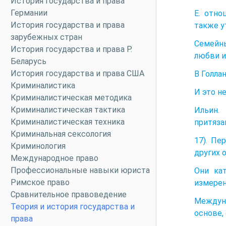
История государства и права
Германии
Е. отно
История государства и права
также у
зарубежных стран
Семейн
История государства и права Р.
любви и
Беларусь
История государства и права США
В Голлан
Криминалистика
И это н
Криминалистическая методика
Криминалистическая тактика
Ильин.
Криминалистическая техника
притяз
Криминальная сексология
17). Пе
Криминология
других 
Международное право
Профессиональные навыки юриста
Они кат
Римское право
измерен
Сравнительное правоведение
Междуна
Теория и история государства и
основе,
права