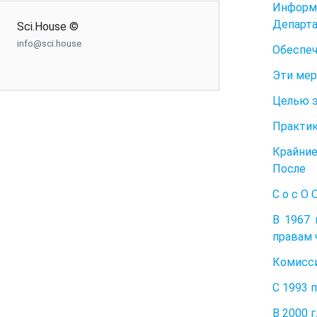
Информ
Департ
Sci.House ©
info@sci.house
Обеспеч
Эти мер
Целью э
Практик
Крайние
После
С о с О О
В 1967 
правам 
Комисси
С 1993 п
В 2000 г