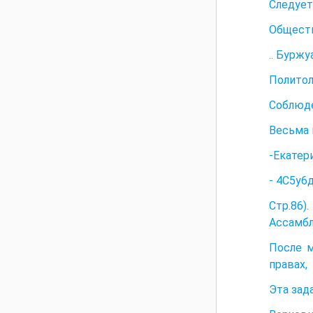
Следует
Обществ
.. Бурж
Политол
Соблюде
Весьма 
-Екатери
- 4С5у6д
Стр.86)
Ассамбл
После м
правах,
Эта зад