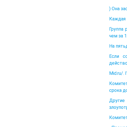
) Она з
Каждая 
Группа 
чем за 
На пять
Если с
действо
Mid.ru/
Комитет
срока д
Другие
злоупот
Комитет