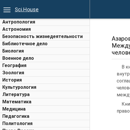
Sci.House
Антропология
Астрономия
Безопасность жизнедеятельности
Азаро
Библиотечное дело
Между
Биология
челове
Военное дело
География
В к
Зоология
внутр
История
согла
Культурология
челов
Литература
между
Математика
Кни
Медицина
право
Педагогика
Политология