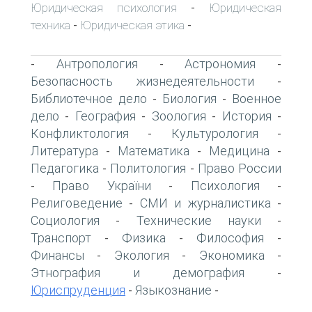
Юридическая психология
Юридическая
-
техника
Юридическая этика
-
-
Антропология
Астрономия
-
-
-
Безопасность жизнедеятельности
-
Библиотечное дело
Биология
Военное
-
-
дело
География
Зоология
История
-
-
-
-
Конфликтология
Культурология
-
-
Литература
Математика
Медицина
-
-
-
Педагогика
Политология
Право России
-
-
Право України
Психология
-
-
-
Религоведение
СМИ и журналистика
-
-
Социология
Технические науки
-
-
Транспорт
Физика
Философия
-
-
-
Финансы
Экология
Экономика
-
-
-
Этнография и демография
-
Юриспруденция
Языкознание
-
-