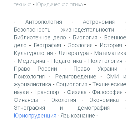
техника
Юридическая этика
-
-
Антропология
Астрономия
-
-
-
Безопасность жизнедеятельности
-
Библиотечное дело
Биология
Военное
-
-
дело
География
Зоология
История
-
-
-
-
Культурология
Литература
Математика
-
-
Медицина
Педагогика
Политология
-
-
-
-
Право России
Право України
-
-
Психология
Религоведение
СМИ и
-
-
журналистика
Социология
Технические
-
-
науки
Транспорт
Физика
Философия
-
-
-
-
Финансы
Экология
Экономика
-
-
-
Этнография и демография
-
Юриспруденция
Языкознание
-
-