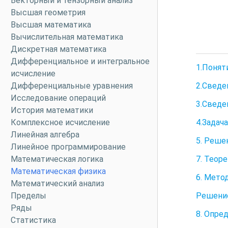
Векторный и тензорный анализ
Высшая геометрия
Высшая математика
Вычислительная математика
Дискретная математика
Дифференциальное и интегральное
1.Понят
исчисление
2.Сведе
Дифференциальные уравнения
Исследование операций
3.Сведе
История математики
4.Задач
Комплексное исчисление
Линейная алгебра
5. Реше
Линейное программирование
7. Теор
Математическая логика
Математическая физика
6. Мето
Математический анализ
Решение
Пределы
Ряды
8. Опре
Статистика