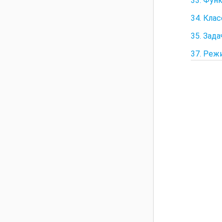
33. Фун
34. Кла
35. Зада
37. Реж