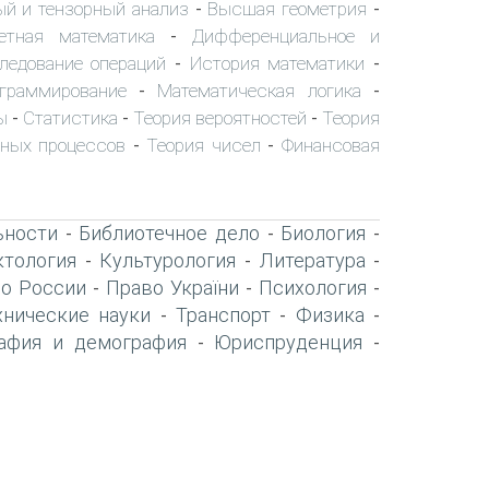
ый и тензорный анализ
Высшая геометрия
-
-
етная математика
Дифференциальное и
-
ледование операций
История математики
-
-
граммирование
Математическая логика
-
-
ы
Статистика
Теория вероятностей
Теория
-
-
-
йных процессов
Теория чисел
Финансовая
-
-
ьности
Библиотечное дело
Биология
-
-
-
тология
Культурология
Литература
-
-
-
о России
Право України
Психология
-
-
-
хнические науки
Транспорт
Физика
-
-
-
афия и демография
Юриспруденция
-
-