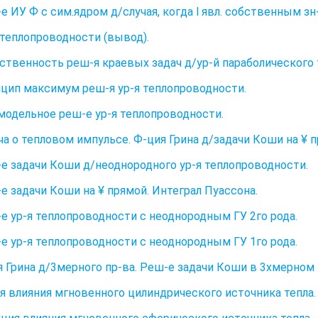
-е ИУ Ф с сим.ядром д/случая, когда l явл. собственным зн
е теплопроводности (вывод).
нственность реш-я краевых задач д/ур-й параболического 
нцип максимум реш-я ур-я теплопроводности.
модельное реш-е ур-я теплопроводности.
ача о тепловом импульсе. Ф-ция Грина д/задачи Коши на ¥ 
-е задачи Коши д/неоднородного ур-я теплопроводности.
-е задачи Коши на ¥ прямой. Интеграл Пуассона.
-е ур-я теплопроводности с неоднородным ГУ 2го рода.
-е ур-я теплопроводности с неоднородным ГУ 1го рода.
я Грина д/3мерного пр-ва. Реш-е задачи Коши в 3хмерном 
ия влияния мгновенного цилиндрического источника тепла.