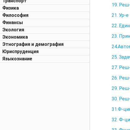
Транспорт
19. Реш
Физика
21. Ур-
Философия
Финансы
22. Еди
Экология
23. При
Экономика
Этнография и демография
24.Авто
Юриспруденция
25. Зад
Языкознание
27. Реш
26. Реш
29. Реш
30. Реш
31.Ф-ци
32. Ф-ц