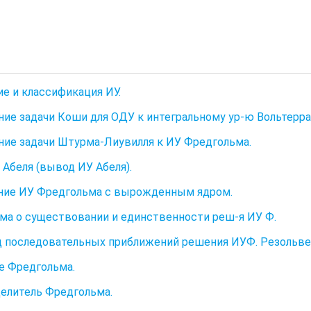
ие и классификация ИУ.
ние задачи Коши для ОДУ к интегральному ур-ю Вольтерра
ние задачи Штурма-Лиувилля к ИУ Фредгольма.
а Абеля (вывод ИУ Абеля).
ние ИУ Фредгольма с вырожденным ядром.
ема о существовании и единственности реш-я ИУ Ф.
д последовательных приближений решения ИУФ. Резольве
 Фредгольма.
делитель Фредгольма.