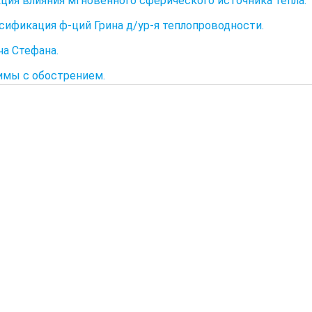
кция влияния мгновенного сферического источника тепла.
ссификация ф-ций Грина д/ур-я теплопроводности.
ча Стефана.
имы с обострением.