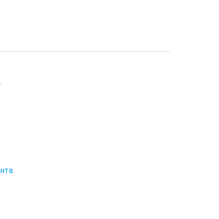
.
нта.