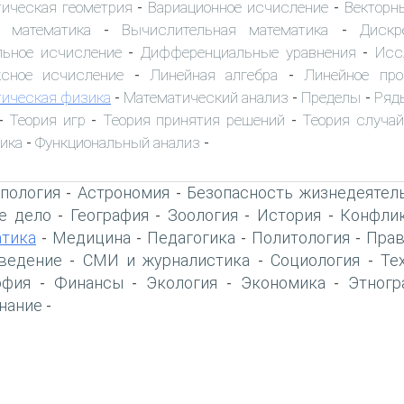
тическая геометрия
Вариационное исчисление
Векторн
-
-
 математика
Вычислительная математика
Дискр
-
-
льное исчисление
Дифференциальные уравнения
Исс
-
-
ксное исчисление
Линейная алгебра
Линейное про
-
-
ическая физика
Математический анализ
Пределы
Ряд
-
-
-
Теория игр
Теория принятия решений
Теория случа
-
-
-
ика
Функциональный анализ
-
-
пология
Астрономия
Безопасность жизнедеятел
-
-
е дело
География
Зоология
История
Конфлик
-
-
-
-
тика
Медицина
Педагогика
Политология
Прав
-
-
-
-
ведение
СМИ и журналистика
Социология
Те
-
-
-
офия
Финансы
Экология
Экономика
Этногр
-
-
-
-
нание
-