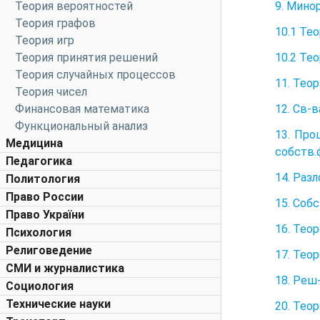
9. Мино
Теория вероятностей
Теория графов
10.1 Те
Теория игр
10.2 Те
Теория принятия решений
Теория случайных процессов
11. Тео
Теория чисел
12. Св-
Финансовая математика
Функциональный анализ
13. Про
Медицина
собств.
Педагогика
14. Раз
Политология
Право России
15. Соб
Право України
16. Тео
Психология
Религоведение
17. Тео
СМИ и журналистика
18. Реш
Социология
Технические науки
20. Тео