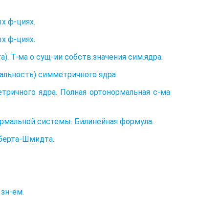
х ф-циях.
х ф-циях.
. Т-ма о сущ-ии собств.значения сим.ядра.
нальность) симметричного ядра.
тричного ядра. Полная ортонормальная с-ма
ормальной системы. Билинейная формула.
ьберта-Шмидта.
 зн-ем.