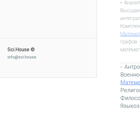
Анали
-
Высшая
интегра
Компле
Математ
графов
математ
Sci.House ©
info@sci.house
Антро
-
Военно
Матема
Религо
Филос
Языкоз