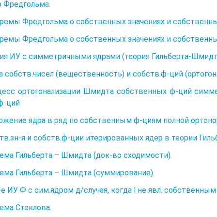
р Фредгольма.
оремы Фредгольма о собственных значениях и собственны
оремы Фредгольма о собственных значениях и собственны
рия ИУ с симметричными ядрами (теория Гильберта-Шмидта)
ва собств.чисел (вещественность) и собств.ф-ций (ортого
цесс ортогонализации Шмидта собственных ф-ций симме
ф-ций
ложение ядра в ряд по собственным ф-циям полной ортон
ств.зн-я и собств.ф-ции итерированных ядер в теории Гил
рема Гильберта – Шмидта (док-во сходимости).
рема Гильберта – Шмидта (суммирование).
-е ИУ Ф с сим.ядром д/случая, когда l не явл. собственным
рема Стеклова.