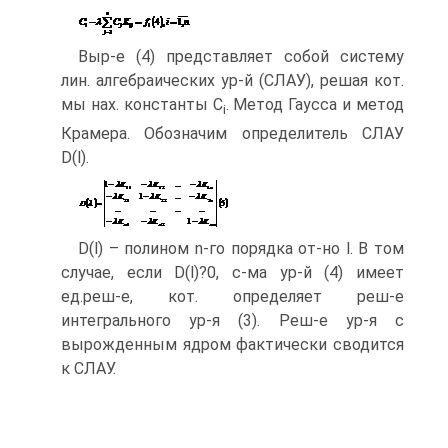
Выр-е (4) представляет собой систему
лин. алгебраических ур-й (СЛАУ), решая кот.
мы нах. константы С
. Метод Гаусса и метод
i
Крамера. Обозначим определитель СЛАУ
D(l).
D(l) – полином n-го порядка от-но l. В том
случае, если D(l)?0, с-ма ур-й (4) имеет
ед.реш-е, кот. определяет реш-е
интегрального ур-я (3). Реш-е ур-я с
вырожденным ядром фактически сводится
к СЛАУ.