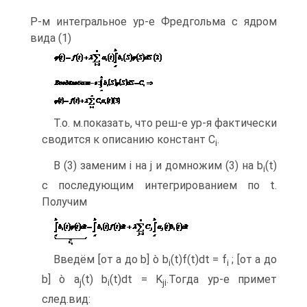
Р-м интегральное ур-е Фредгольма с ядром
вида (1)
Т.о. м.показать, что реш-е ур-я фактически
сводится к описанию констант C
.
i
В (3) заменим i на j и домножим (3) на b
(t)
i
с последующим интегрированием по t.
Получим
Введём [от a до b] ò b
(t)f(t)dt = f
; [от a до
i
i
b] ò a
(t) b
(t)dt = K
.Тогда ур-е примет
j
i
ji
след.вид: