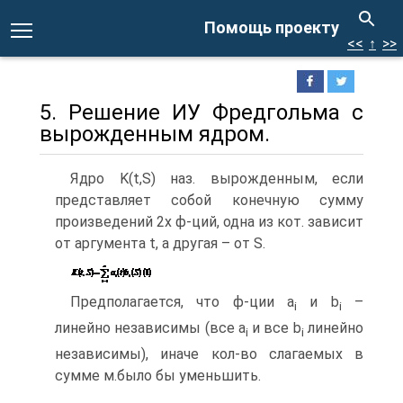
Помощь проекту
<<
↑
>>
5. Решение ИУ Фредгольма с
вырожденным ядром.
Ядро K(t,S) наз. вырожденным, если
представляет собой конечную сумму
произведений 2х ф-ций, одна из кот. зависит
от аргумента t, а другая – от S.
Предполагается, что ф-ции a
и b
–
i
i
линейно независимы (все a
и все b
линейно
i
i
независимы), иначе кол-во слагаемых в
сумме м.было бы уменьшить.