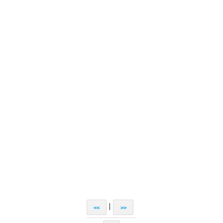
|
<<
>>