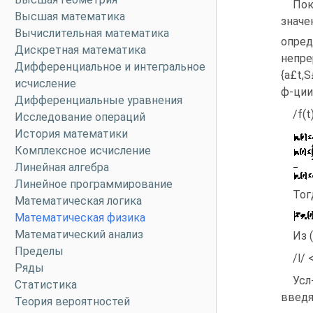
Пок
Высшая математика
значе
Вычислительная математика
опре
Дискретная математика
непре
Дифференциальное и интегральное
{a£t,
исчисление
ф-ции
Дифференциальные уравнения
/f(
Исследование операций
История математики
Комплексное исчисление
Линейная алгебра
Линейное программирование
Тог
Математическая логика
Математическая физика
Математический анализ
Из 
Пределы
/l/ 
Ряды
Усл
Статистика
введя
Теория вероятностей