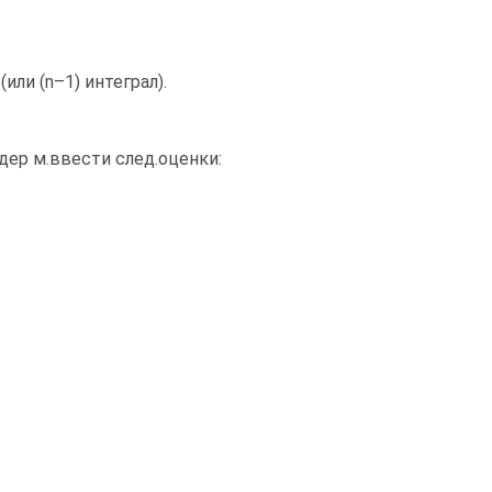
(или (n–1) интеграл).
дер м.ввести след.оценки: