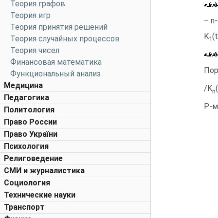
Теория графов
Теория игр
– n
Теория принятия решений
K
(
Теория случайных процессов
1
Теория чисел
Финансовая математика
Пор
Функциональный анализ
Медицина
/K
n
Педагогика
Р-м
Политология
Право России
Право України
Психология
Религоведение
СМИ и журналистика
Социология
Технические науки
Транспорт