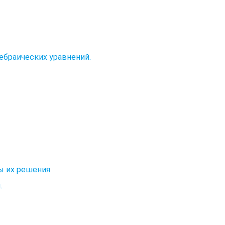
ебраических уравнений.
ы их решения
.