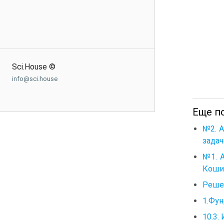
Sci.House ©
info@sci.house
Еще п
№2. 
задач
№1. 
Коши
Решен
1.Фу
10.3