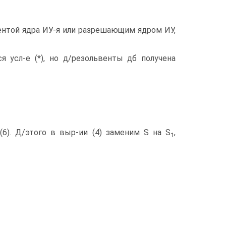
львентой ядра ИУ-я или разрешающим ядром ИУ,
ся усл-е (*), но д/резольвенты дб получена
(6). Д/этого в выр-ии (4) заменим S на S
,
1