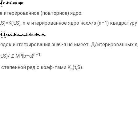
-e итерированное (повторное) ядро.
t,S)=K(t,S). n-е итерированное ядро нах.ч/з (n–1) квадратуру 
ядок интегрирования знач-я не имеет. Д/итерированных я
n
n–1
(t,S)/ £ M
(b–a)
 степенной ряд с коэф-тами K
(t,S).
n