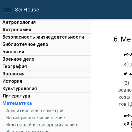
Sci.House
Антропология
Астрономия
Безопасность жизнедеятельности
6. М
Библиотечное дело
Биология
Военное дело
K(t
География
Зоология
История
(2)
Культурология
равно
Литература
коэф-
Математика
тов j
n
Аналитическая геометрия
Вариационное исчисление
Векторный и тензорный анализ
Высшая геометрия