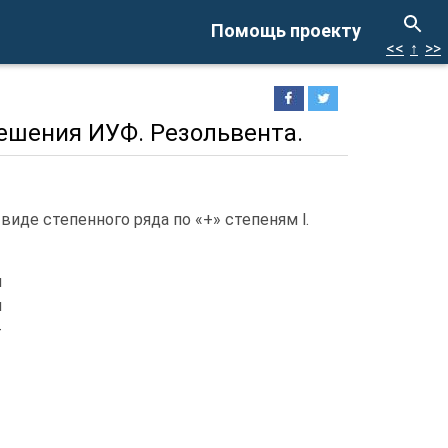
Помощь проекту
<<
↑
>>
ешения ИУФ. Резольвента.
 виде степенного ряда по «+» степеням l.
и
я
-