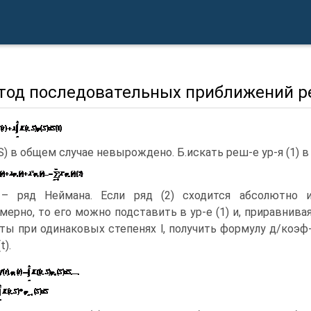
етод последовательных приближений р
,S) в общем случае невырождено. Б.искать реш-е ур-я (1) в
 – ряд Неймана. Если ряд (2) сходится абсолютно 
мерно, то его можно подставить в ур-е (1) и, приравнива
ты при одинаковых степенях l, получить формулу д/коэф
(t).