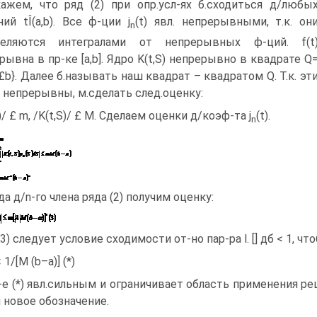
ажем, что ряд (2) при опр.усл-ях б.сходиться д/любы
ний tÎ(a,b). Все ф-ции j
(t) явл. непрерывными, т.к. он
n
деляются интегралами от непрерывных ф-ций. f(t
рывна в пр-ке [a,b]. Ядро K(t,S) непрерывно в квадрате Q
S£b}. Далее б.называть наш квадрат – квадратом Q. Т.к. эт
 непрерывны, м.сделать след.оценку:
t)/ £ m, /K(t,S)/ £ M. Сделаем оценки д/коэф-та j
(t).
n
да д/n-го члена ряда (2) получим оценку:
(3) следует условие сходимости от-но пар-ра l. [] дб < 1, ч
< 1/[M (b–a)] (*)
-е (*) явл.сильным и ограничивает область применения ре
 новое обозначение.