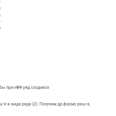
х
и
)
=
и
тобы при n®¥ ряд сходился.
ш-я в виде ряда (2). Получим др.форму реш-я,