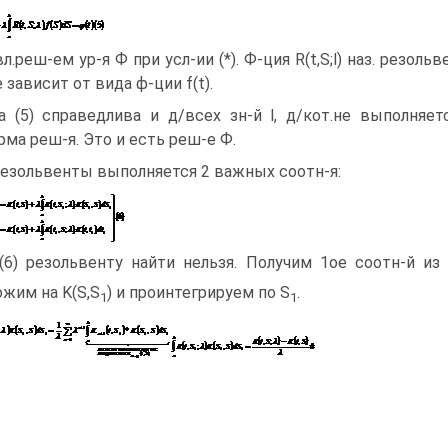
вл.реш-ем ур-я Ф при усл-ии (*). Ф-ция R(t,S;l) наз. резо
 зависит от вида ф-ции f(t).
а (5) справедлива и д/всех зн-й l, д/кот.не выполняет
рма реш-я. Это и есть реш-е Ф.
езольвенты выполняется 2 важных соотн-я:
(6) резольвенту найти нельзя. Получим 1ое соотн-й из 
жим на K(S,S
) и проинтегрируем по S
.
1
1