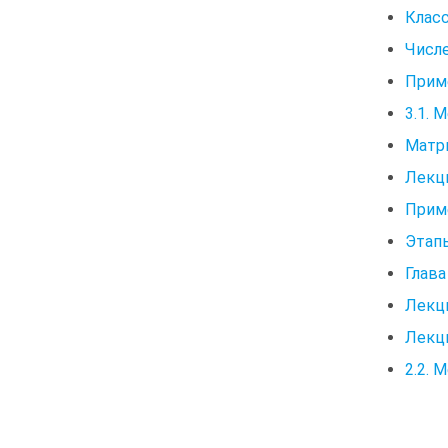
Клас
Числ
Прим
3.1. 
Матр
Лекци
Прим
Этап
Глава
Лекц
Лекци
2.2. 