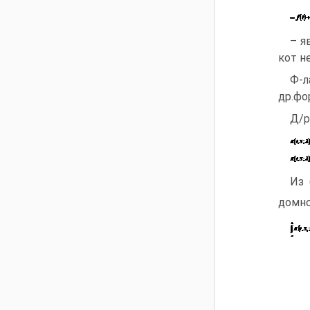
– я
кот не
Ф-л
др.фо
Д/р
Из 
домно