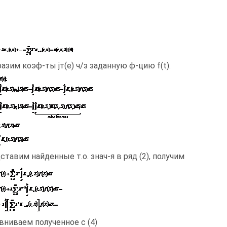
азим коэф-ты jт(е) ч/з заданную ф-цию f(t).
ставим найденные т.о. знач-я в ряд (2), получим
вниваем полученное с (4)