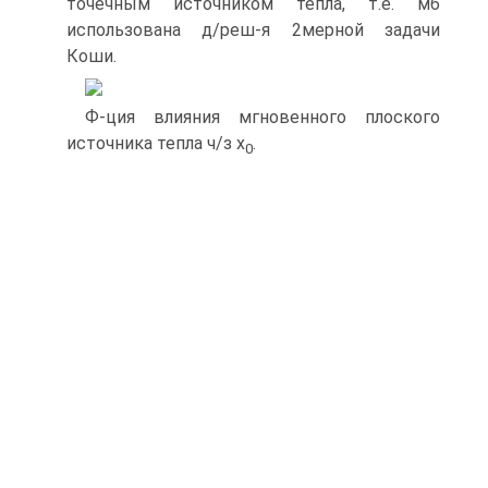
точечным источником тепла, т.е. мб
использована д/реш-я 2мерной задачи
Коши.
Ф-ция влияния мгновенного плоского
источника тепла ч/з x
.
0