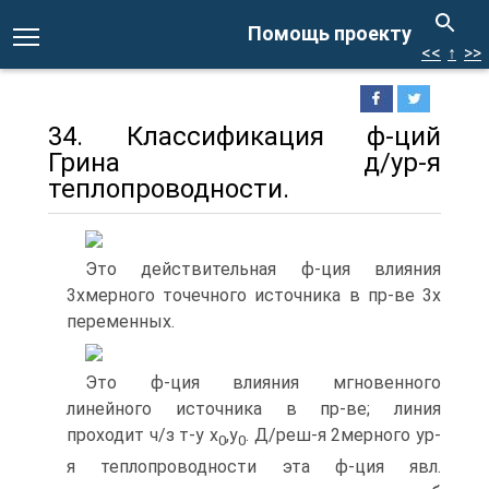
Помощь проекту
<<
↑
>>
34. Классификация ф-ций
Грина д/ур-я
теплопроводности.
Это действительная ф-ция влияния
3хмерного точечного источника в пр-ве 3х
переменных.
Это ф-ция влияния мгновенного
линейного источника в пр-ве; линия
проходит ч/з т-у x
,y
. Д/реш-я 2мерного ур-
0
0
я теплопроводности эта ф-ция явл.