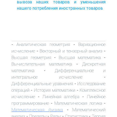
вывоза наших товаров и уменьшения
нашего потребления иностранных товаров
Аналитическая геометрия
Вариационное
-
-
исчисление
Векторный и тензорный анализ
-
-
Высшая геометрия
Высшая математика
-
-
Вычислительная математика
Дискретная
-
математика
Дифференциальное и
-
интегральное исчисление
-
Дифференциальные уравнения
Исследование
-
операций
История математики
Комплексное
-
-
исчисление
Линейная алгебра
Линейное
-
-
программирование
Математическая логика
-
-
Математическая физика
Математический
-
анализ
Пределы
Ряды
Статистика
Теория
-
-
-
-