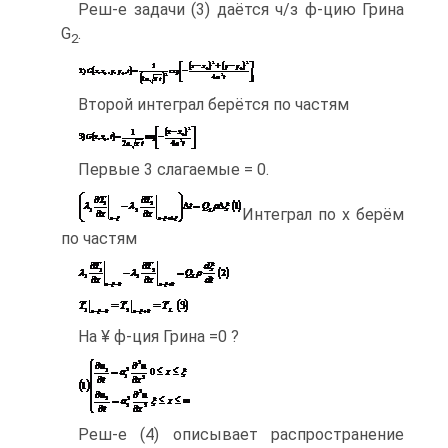
Реш-е задачи (3) даётся ч/з ф-цию Грина
G
.
2
Второй интеграл берётся по частям
Первые 3 слагаемые = 0.
Интеграл по x берём
по частям
На ¥ ф-ция Грина =0 ?
Реш-е (4) описывает распространение