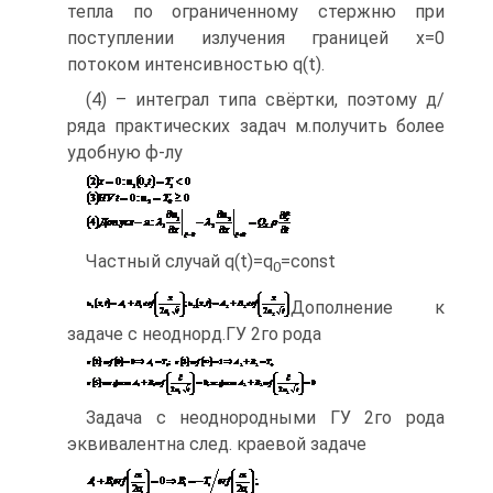
тепла по ограниченному стержню при
поступлении излучения границей x=0
потоком интенсивностью q(t).
(4) – интеграл типа свёртки, поэтому д/
ряда практических задач м.получить более
удобную ф-лу
Частный случай q(t)=q
=const
0
Дополнение к
задаче с неоднорд.ГУ 2го рода
Задача с неоднородными ГУ 2го рода
эквивалентна след. краевой задаче