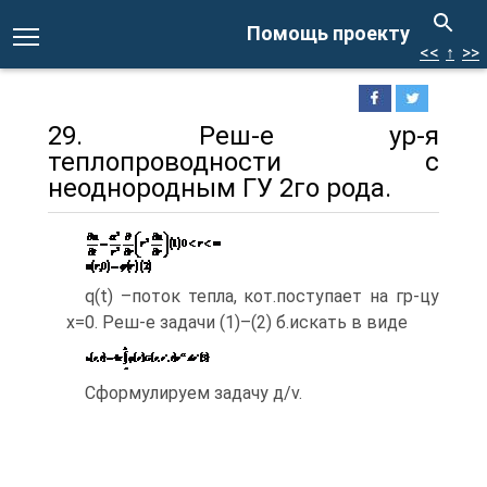
Помощь проекту
<<
↑
>>
29. Реш-е ур-я
теплопроводности с
неоднородным ГУ 2го рода.
q(t) –поток тепла, кот.поступает на гр-цу
x=0. Реш-е задачи (1)–(2) б.искать в виде
Сформулируем задачу д/v.