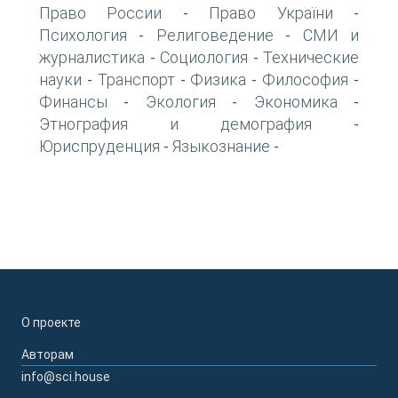
Право России
Право України
-
-
Психология
Религоведение
СМИ и
-
-
журналистика
Социология
Технические
-
-
науки
Транспорт
Физика
Философия
-
-
-
-
Финансы
Экология
Экономика
-
-
-
Этнография и демография
-
Юриспруденция
Языкознание
-
-
О проекте
Авторам
info@sci.house