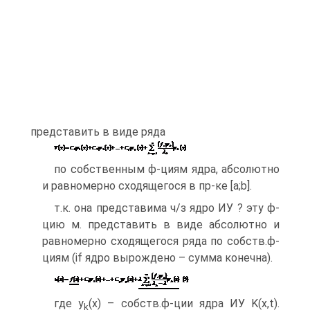
представить в виде ряда
по собственным ф-циям ядра, абсолютно
и равномерно сходящегося в пр-ке [a;b].
т.к. она представима ч/з ядро ИУ ? эту ф-
цию м. представить в виде абсолютно и
равномерно сходящегося ряда по собств.ф-
циям (if ядро вырождено – сумма конечна).
где y
(x) – собств.ф-ции ядра ИУ K(x,t).
k