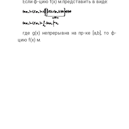
Если ф-цию f(x) м.представить в виде:
где g(x) непрерывна на пр-ке [a,b], то ф-
цию f(x) м.