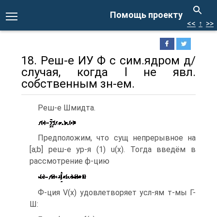
Помощь проекту
<<
↑
>>
18. Реш-е ИУ Ф с сим.ядром д/
случая, когда l не явл.
собственным зн-ем.
Реш-е Шмидта.
Предположим, что сущ непрерывное на
[a;b] реш-е ур-я (1) u(x). Тогда введём в
рассмотрение ф-цию
Ф-ция V(x) удовлетворяет усл-ям т-мы Г-
Ш: