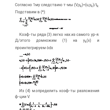
Согласно 1му следствию т-мы (V,y
)=(u,y
)/l
.
k
k
k
Подставим в (*):
Коэф-ты ряда (3) легко нах.из самого ур-я.
Д/этого домножим (1) на y
(x) и
k
проинтегрируем òdx
Из (4) м.определить коэф-ты разложения
ф-ции V.