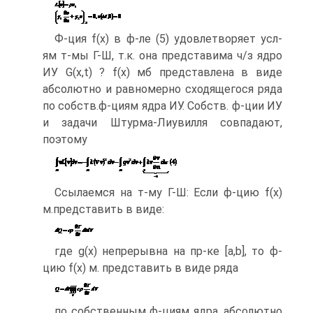
Ф-ция f(x) в ф-ле (5) удовлетворяет усл-
ям т-мы Г-Ш, т.к. она представима ч/з ядро
ИУ G(x,t) ? f(x) мб представлена в виде
абсолютно и равномерно сходящегося ряда
по собств.ф-циям ядра ИУ. Собств. ф-ции ИУ
и задачи Штурма-Лиувилля совпадают,
поэтому
Ссылаемся на т-му Г-Ш: Если ф-цию f(x)
м.представить в виде:
где g(x) непрерывна на пр-ке [a,b], то ф-
цию f(x) м. представить в виде ряда
по собственным ф-циям ядра, абсолютно