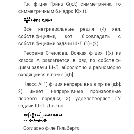
Т.к. ф-ция Грина G(x,t) симметрична, то
симметричным б.и ядро K(x,t).
Всё нетривиальные реш-я (4) явл.
собств.ф-циями, кот. б.совпадать с
собств.ф-циями задачи Ш-Л (1)–(2).
Теорема Стеклова: Всякая ф-ция f(x) из
класса А разлагается в ряд по собств.ф-
циям задачи Ш-Л, абсолютно и равномерно
сходящийся в пр-ке [a;b].
Класс А: 1) ф-ция непрерывна в пр-ке [a;b];
2) имеет непрерывные производные
первого порядка; 3) удовлетворяет ГУ
задачи Ш-Л. Док-во:
Согласно ф-ле Гильберта: