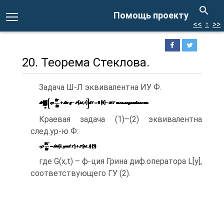
Помощь проекту
<<
↑
>>
20. Теорема Стеклова.
Задача Ш-Л эквивалентна ИУ Ф.
Краевая задача (1)–(2) эквивалентна
след.ур-ю Ф:
где G(x,t) – ф-ция Грина диф.оператора L[y],
соответствующего ГУ (2).