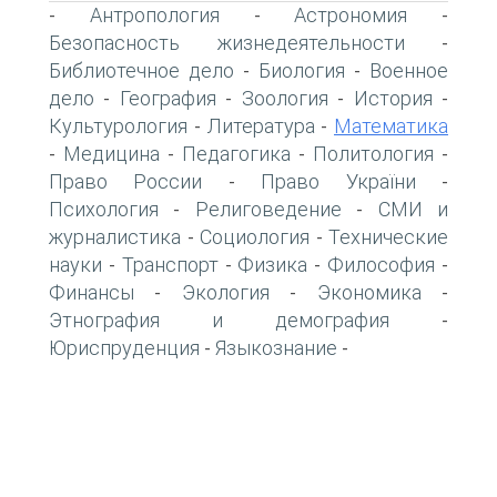
Антропология
Астрономия
-
-
-
Безопасность жизнедеятельности
-
Библиотечное дело
Биология
Военное
-
-
дело
География
Зоология
История
-
-
-
-
Культурология
Литература
Математика
-
-
Медицина
Педагогика
Политология
-
-
-
-
Право России
Право України
-
-
Психология
Религоведение
СМИ и
-
-
журналистика
Социология
Технические
-
-
науки
Транспорт
Физика
Философия
-
-
-
-
Финансы
Экология
Экономика
-
-
-
Этнография и демография
-
Юриспруденция
Языкознание
-
-