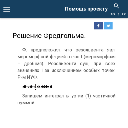
Помощь проекту
<<
↑
>>
Решение Фредгольма.
Ф. предположил, что резольвента явл.
мероморфной ф-цией от-но l (мероморфная
= дробная). Резольвента сущ. при всех
значениях l за исключением особых точек.
Р-м ИУФ.
Запишем интеграл в ур-ии (1) частичной
суммой.