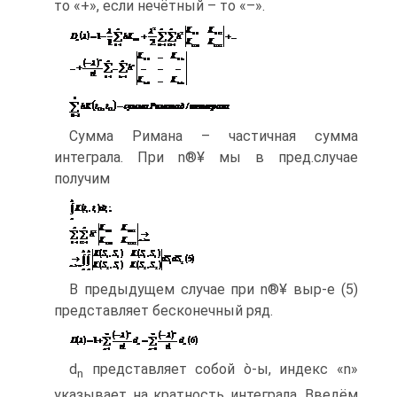
то «+», если нечётный – то «–».
Сумма Римана – частичная сумма
интеграла. При n®¥ мы в пред.случае
получим
В предыдущем случае при n®¥ выр-е (5)
представляет бесконечный ряд.
d
представляет собой ò-ы, индекс «n»
n
указывает на кратность интеграла. Введём