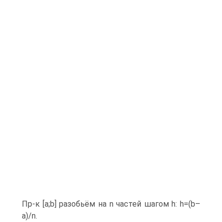
Пр-к [a;b] разобьём на n частей шагом h: h=(b–
a)/n.