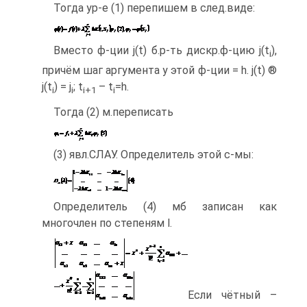
Тогда ур-е (1) перепишем в след.виде:
Вместо ф-ции j(t) б.р-ть дискр.ф-цию j(t
),
i
причём шаг аргумента у этой ф-ции = h. j(t) ®
j(t
) = j
; t
– t
=h.
i
i
i
+1
i
Тогда (2) м.переписать
(3) явл.СЛАУ. Определитель этой с-мы:
Определитель (4) мб записан как
многочлен по степеням l.
Если чётный –