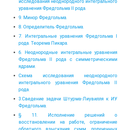
исследования неоднородного интегрального
уравнения Фредгольма II рода.
9. Минор Фредгольма.
8. Определитель Фредгольма.
7. Интегральные уравнения Фредгольма I
рода. Теорема Пикара.
6. Неоднородные интегральные уравнения
Фредгольма II рода с симметрическими
ядрами.
Схема исследования неоднородного
интегрального уравнения Фредгольма II
рода.
3.Сведение задачи Штурма-Лиувилля к ИУ
Фредгольма.
§ 11. Исполнение решений о
восстановлении на работе, ограничение
обратного взыскания сумм, полученных