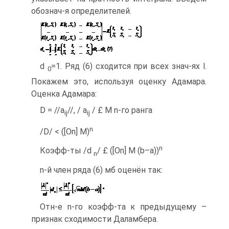
обознач-я определителей.
d
=1. Ряд (6) сходится при всех знач-ях l.
0
Покажем это, используя оценку Адамара.
Оценка Адамара:
D = //a
//, / a
/ £ M n-го ранга
ij
ij
n
/D/ < ([On] M)
n
Коэфф-ты /d
/ £ ([On] M (b–a))
n
n-й член ряда (6) мб оценён так:
Отн-е n-го коэфф-та к предыдущему –
признак сходимости Даламбера.