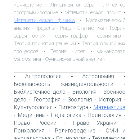
исчисление
Линейная алгебра
Линейное
-
-
программирование
Математическая логика
-
-
Математическая физика
Математический
-
анализ
Пределы
Ряды
Статистика
Теория
-
-
-
-
вероятностей
Теория графов
Теория игр
-
-
-
Теория принятия решений
Теория случайных
-
процессов
Теория чисел
Финансовая
-
-
математика
Функциональный анализ
-
-
Антропология
Астрономия
-
-
-
Безопасность жизнедеятельности
-
Библиотечное дело
Биология
Военное
-
-
дело
География
Зоология
История
-
-
-
-
Культурология
Литература
Математика
-
-
Медицина
Педагогика
Политология
-
-
-
-
Право России
Право України
-
-
Психология
Религоведение
СМИ и
-
-
журналистика
Социология
Технические
-
-