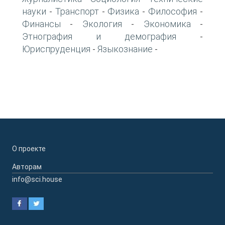
науки
Транспорт
Физика
Философия
-
-
-
-
Финансы
Экология
Экономика
-
-
-
Этнография и демография
-
Юриспруденция
Языкознание
-
-
О проекте
Авторам
info@sci.house