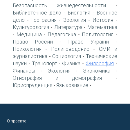
Безопасность жизнедеятельности
-
Библиотечное дело
Биология
Военное
-
-
дело
География
Зоология
История
-
-
-
-
Культурология
Литература
Математика
-
-
Медицина
Педагогика
Политология
-
-
-
-
Право России
Право України
-
-
Психология
Религоведение
СМИ и
-
-
журналистика
Социология
Технические
-
-
науки
Транспорт
Физика
Философия
-
-
-
-
Финансы
Экология
Экономика
-
-
-
Этнография и демография
-
Юриспруденция
Языкознание
-
-
О проекте