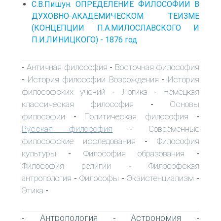
С.В.Пишун. ОПРЕДЕЛЕНИЕ ФИЛОСОФИИ В
ДУХОВНО-АКАДЕМИЧЕСКОМ ТЕИЗМЕ
(КОНЦЕПЦИИ П.А.МИЛОСЛАВСКОГО И
П.И.ЛИНИЦКОГО) - 1876 год
Античная философия
Восточная философия
-
-
История философии Возрождения
История
-
-
философских учений
Логика
Немецкая
-
-
классическая философия
Основы
-
философии
Политическая философия
-
-
Русская философия
Современные
-
философские исследования
Философия
-
культуры
Философия образования
-
-
Философия религии
Философская
-
антропология
Философы
Экзистенциализм
-
-
-
Этика
-
Антропология
Астрономия
-
-
-