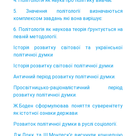
4. Політологія як наука про політику вивчає
5. Значення політології визначаються
комплексом завдань які вона вирішує:
6. Політологія як наукова теорія ґрунтується на
певній методології.
Історія розвитку світової та української
політичної думки
Історія розвитку світової політичної думки
Античний період розвитку політичної думки.
Просвітницько-раціоналістичний період
розвитку політичної думки.
Ж.Боден сформулював поняття суверенітету
як істотної ознаки держави.
Розвиток політичної думки в руслі соціології.
Дж.Локк та Ш.Монтеск'є висунули концепцію