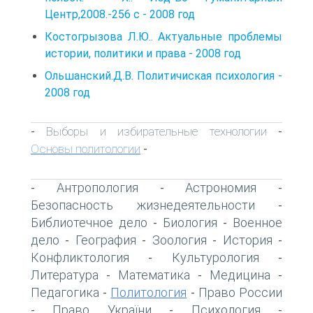
Центр,2008.-256 с - 2008 год
Костогрызова Л.Ю.. Актуальные проблемы
истории, политики и права - 2008 год
Ольшанский.Д.В. Политичиская психология -
2008 год
Выборы и избирательные технологии
-
-
Основы политологии
-
Антропология
Астрономия
-
-
-
Безопасность жизнедеятельности
-
Библиотечное дело
Биология
Военное
-
-
дело
География
Зоология
История
-
-
-
-
Конфликтология
Культурология
-
-
Литература
Математика
Медицина
-
-
-
Педагогика
Политология
Право России
-
-
Право України
Психология
-
-
-