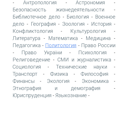
Антропология
Астрономия
-
-
-
Безопасность жизнедеятельности
-
Библиотечное дело
Биология
Военное
-
-
дело
География
Зоология
История
-
-
-
-
Конфликтология
Культурология
-
-
Литература
Математика
Медицина
-
-
-
Педагогика
Политология
Право России
-
-
Право України
Психология
-
-
-
Религоведение
СМИ и журналистика
-
-
Социология
Технические науки
-
-
Транспорт
Физика
Философия
-
-
-
Финансы
Экология
Экономика
-
-
-
Этнография и демография
-
Юриспруденция
Языкознание
-
-