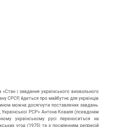
 «Стан і завдання українського визвольного
тану СРСР, йдеться про майбутнє для українців
 чином можна досягнути поставлених завдань.
д Української PCP» Антона Коваля (псевдонім
йному українському русі переноситься на
кських угод (1975) та з посиленням репресій