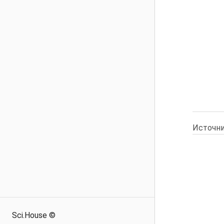
Источни
Sci.House ©