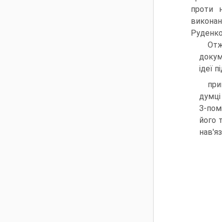
проти н
виконанн
Руденко,
Отж
докум
ідеї 
при
думці
З-пом
його 
нав'я