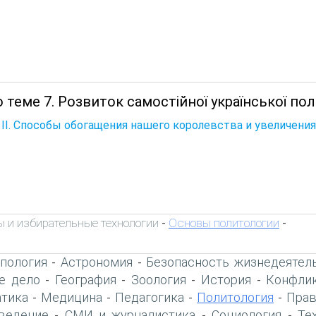
 теме 7. Розвиток самостійної української пол
 II. Способы обогащения нашего королевства и увеличения
 и избирательные технологии
Основы политологии
-
-
пология
Астрономия
Безопасность жизнедеятел
-
-
е дело
География
Зоология
История
Конфлик
-
-
-
-
тика
Медицина
Педагогика
Политология
Прав
-
-
-
-
ведение
СМИ и журналистика
Социология
Те
-
-
-