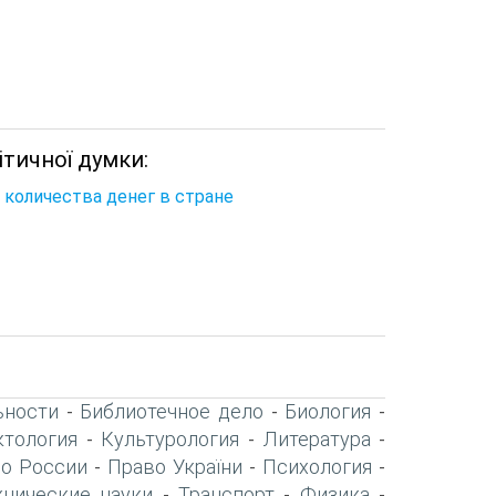
ітичної думки:
 количества денег в стране
ьности
Библиотечное дело
Биология
-
-
-
тология
Культурология
Литература
-
-
-
о России
Право України
Психология
-
-
-
хнические науки
Транспорт
Физика
-
-
-