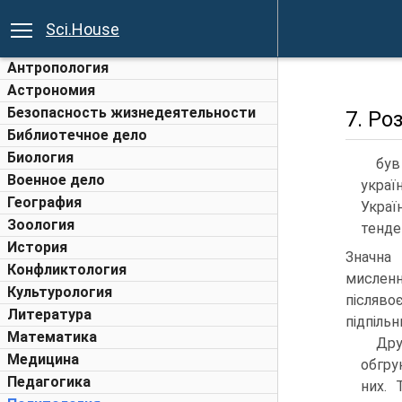
Sci.House
Антропология
Астрономия
Безопасность жизнедеятельности
7. Ро
Библиотечное дело
Биология
був
Военное дело
украї
География
Украї
Зоология
тенде
История
Значна 
Конфликтология
мислен
Культурология
післяв
Литература
підпільн
Математика
Дру
Медицина
обгру
Педагогика
них. 