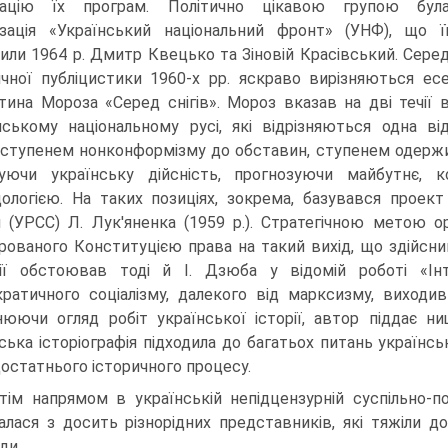
ізацію їх програм. Політично цікавою групою бул
ізація «Український національний фронт» (УНФ), що ї
или 1964 р. Дмитр Квецько та Зіновій Красівський. Сере
ичної публіцистики 1960-х pp. яскраво вирізняються ес
тина Мороза «Серед снігів». Мороз вказав на дві течії 
нському національному русі, які відрізняються одна ві
 ступенем нонконформізму до обставин, ступенем одержим
зуючи українську дійсність, прогнозуючи майбутнє, 
ологією. На таких позиціях, зокрема, базувався проект
и (УРСС) Л. Лук'яненка (1959 p.). Стратегічною метою о
рованого Конституцією права на такий вихід, що здійсн
ії обстоював тоді й І. Дзюба у відомій роботі «Інте
ратичного соціалізму, далекого від марксизму, виходи
нюючи огляд робіт української історії, автор піддає ни
ська історіографія підходила до багатьох питань українсь
остатнього історичного процесу.
тім напрямом в українській непідцензурній суспільно-по
алася з досить різнорідних представників, які тяжіли д
ди.