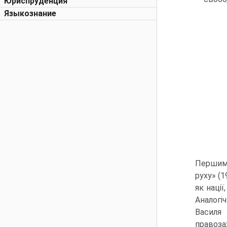
Юриспруденция
Языкознание
Першим 
руху» (
як наці
Аналогі
Василя
правоза