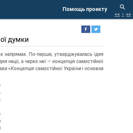
Помощь проекту
<<
↑
>>
ної думки
х напрямах. По-перше, утверджувалась ідея
я нації, а через неї — концепція самостійної
ави «Концепція самостійної України і основна
о
в
х
о
а
і