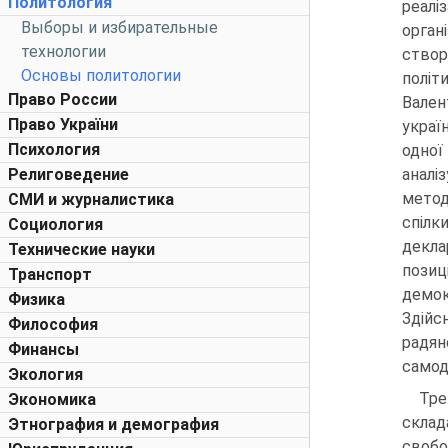
Политология
реал
Выборы и избирательные
орган
технологии
створ
Основы политологии
політ
Право России
Вален
Право України
украї
Психология
одної
Религоведение
аналі
метод
СМИ и журналистика
спілк
Социология
декла
Технические науки
позиц
Транспорт
демок
Физика
Здійс
Философия
радян
Финансы
самод
Экология
Тре
Экономика
склад
Этнография и демография
свобо