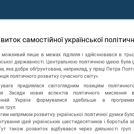
звиток самостійної української політич
 можливий лише в межах підпілля і здійснювався в трьо
нської державності. Центральною політичною ідеєю була іде
ни, яка добре обґрунтована, наприклад, у праці Петра Полт
нція політичного розвитку сучасного світу».
увага приділялася світоглядним позиціям політичног
ня. Засади нових аспектів політичного мислення 
оєнній Україні формувалися здебільше в програма
их груп.
гим напрямом розвитку української політичної думки бул
нтування ідей українських шестидесятників і боротьба з
Тут також розвиток відбувався через діяльності груп 