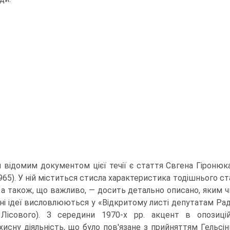
відомим документом цієї течії є стаття Свгена Гіронюка
1965). У ній міститься стисла характеристика тодішнього с
ї, а також, що важливо, — досить детально описано, яким
чні ідеї висловлюються у «Відкритому листі депутатам Ра
 Лісового). З середини 1970-х pp. акцент в опозиці
хисну діяльність, що було пов'язане з прийняттям Гельсін