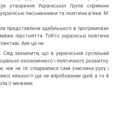
жує утворення Української Групи сприяння
країнські письменники та політичні в'язні: М.
була представлена здебільшого в програмових
йже півстоліття. Тобто українські політичні
пективі. Але це не
 Слід зазначити, що в українській суспільній
ціально-економічного і політичного розвитку.
 ніж на те сподівалися самі учасники руху і
кої кількості ще не апробованих ідей, а то й
оза її межами.