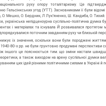
аціонального руху опору тоталітаризму. Це підтверд
ю Гельсінкських угод (УТТ). Засновниками її були відомі у
 О. Мешко, О. Бердник, Л Лук'яненко, Ш. Кандиба, О. Тихий.
е, українська непідцензурна суспільно-політична думка 
ентах і матеріалах та існувала Й розвивалася протягом ма
підпорядкувалися поточним завданням руху чи близькій перс
нижує їх значення, оскільки вони були породжені життям.
 1940-80-х рр. не були грунтовно продумані перспективи со
іж іншого це пояснюється тим. що зміни настали швидше,
теоретики, а також виходом на арену суспільної думки вели
зуванням цих ідей різними політичними силами в Україні й п