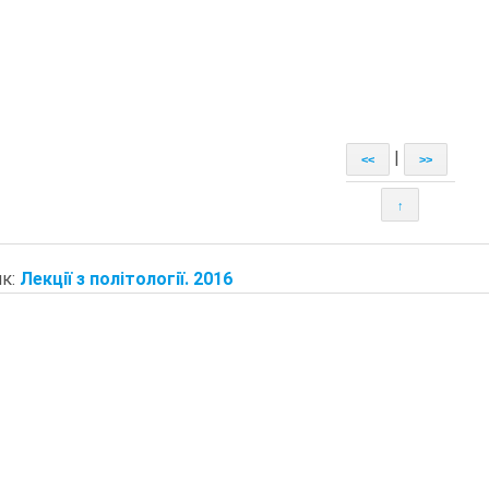
|
<<
>>
↑
к:
Лекції з політології. 2016