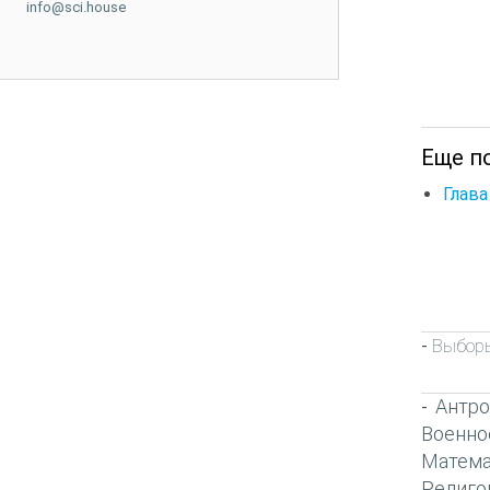
info@sci.house
Еще по
Глава
Выборы
-
Антро
-
Военно
Матема
Религо