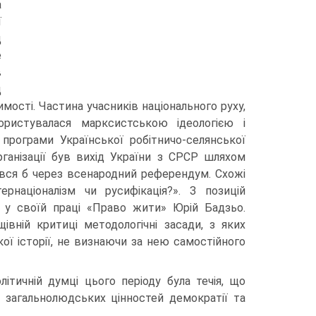
а
ї
д
е
в
д
ості. Частина учасників національного руху,
користувалася марксистською ідеологією і
 програми Української робітничо-селянської
рганізації був вихід України з СРСР шляхом
ився б через всенародний референдум. Схожі
рнаціоналізм чи русифікація?». З позицій
в у своїй праці «Право жити» Юрій Бадзьо.
щівній критиці методологічні засади, з яких
кої історії, не визнаючи за нею самостійного
літичній думці цього періоду була течія, що
о загальнолюдських цінностей демократії та