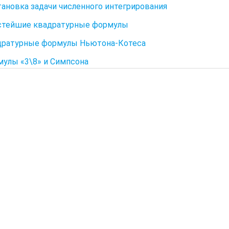
тановка задачи численного интегрирования
стейшие квадратурные формулы
дратурные формулы Ньютона-Котеса
мулы «3\8» и Симпсона