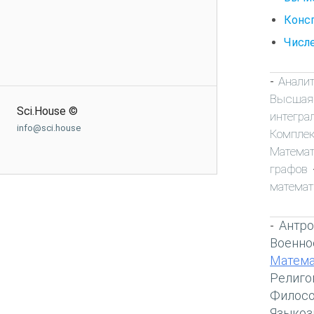
Консп
Числе
Анали
-
Высшая
Sci.House ©
интегра
info@sci.house
Компле
Математ
графов
математ
Антро
-
Военно
Матема
Религо
Филос
Языкоз