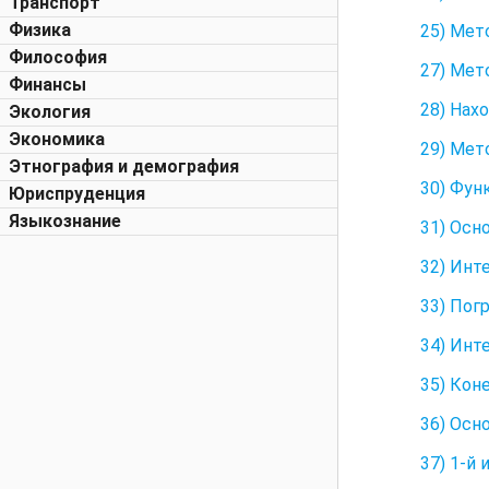
Транспорт
Физика
25) Мет
Философия
27) Мет
Финансы
28) Нах
Экология
Экономика
29) Мет
Этнография и демография
30) Фун
Юриспруденция
Языкознание
31) Осн
32) Инт
33) Пог
34) Инт
35) Кон
36) Осн
37) 1-й 