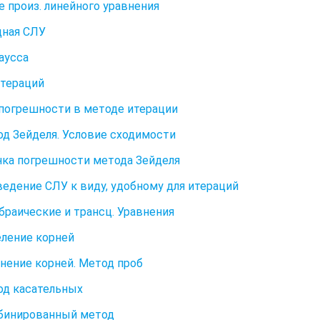
 произ. линейного уравнения
дная СЛУ
аусса
тераций
погрешности в методе итерации
од Зейделя. Условие сходимости
нка погрешности метода Зейделя
ведение СЛУ к виду, удобному для итераций
ебраические и трансц. Уравнения
еление корней
чнение корней. Метод проб
од касательных
бинированный метод