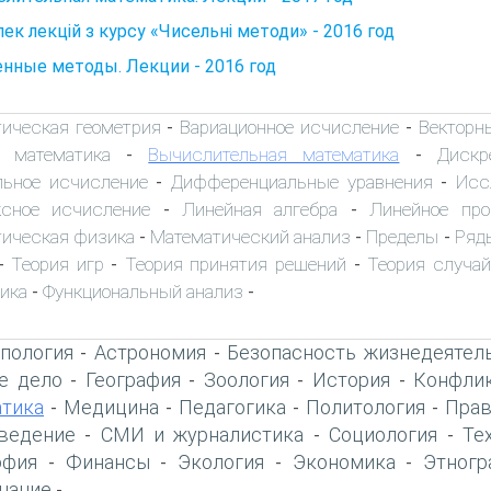
ек лекцій з курсу «Чисельні методи» - 2016 год
нные методы. Лекции - 2016 год
тическая геометрия
Вариационное исчисление
Векторн
-
-
 математика
Вычислительная математика
Дискр
-
-
льное исчисление
Дифференциальные уравнения
Исс
-
-
ксное исчисление
Линейная алгебра
Линейное про
-
-
ическая физика
Математический анализ
Пределы
Ряд
-
-
-
Теория игр
Теория принятия решений
Теория случа
-
-
-
ика
Функциональный анализ
-
-
пология
Астрономия
Безопасность жизнедеятел
-
-
е дело
География
Зоология
История
Конфлик
-
-
-
-
тика
Медицина
Педагогика
Политология
Прав
-
-
-
-
ведение
СМИ и журналистика
Социология
Те
-
-
-
офия
Финансы
Экология
Экономика
Этногр
-
-
-
-
нание
-