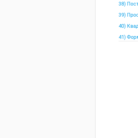
38) Пос
39) Про
40) Ква
41) Фор