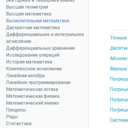
Векторный и тензорный анализ
Высшая геометрия
Высшая математика
Вычислительная математика
Дискретная математика
Дифференциальное и интегральное
Точные 
исчисление
Десятич
Дифференциальные уравнения
Исследование операций
Абсолют
История математики
Верные
Комплексное исчисление
Линейная алгебра
Погрешн
Линейное программирование
Погрешн
Математическая логика
Математическая физика
Погрешн
Математический анализ
Погрешн
Пределы
Ряды
Системы
Статистика