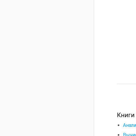
Книги
Анали
Вычис