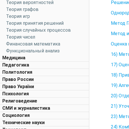
Решение
Теория вероятностей
Теория графов
Одноро
Теория игр
Метод Г
Теория принятия решений
Теория случайных процессов
Метод и
Теория чисел
Оценка 
Финансовая математика
Функциональный анализ
16) Мет
Медицина
17) Оце
Педагогика
Политология
18) При
Право России
19) Алг
Право України
Психология
20) Отд
Религоведение
21) Уто
СМИ и журналистика
Социология
23) Мет
Технические науки
24) Ком