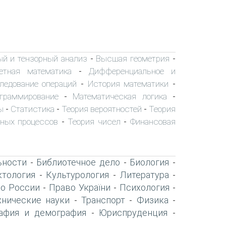
ый и тензорный анализ
Высшая геометрия
-
-
етная математика
Дифференциальное и
-
ледование операций
История математики
-
-
граммирование
Математическая логика
-
-
ы
Статистика
Теория вероятностей
Теория
-
-
-
йных процессов
Теория чисел
Финансовая
-
-
ьности
Библиотечное дело
Биология
-
-
-
тология
Культурология
Литература
-
-
-
о России
Право України
Психология
-
-
-
хнические науки
Транспорт
Физика
-
-
-
афия и демография
Юриспруденция
-
-