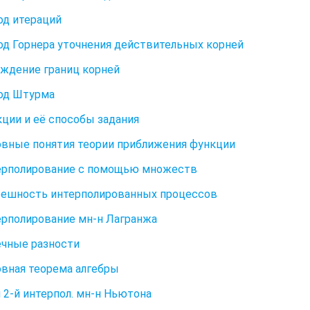
од итераций
од Горнера уточнения действительных корней
ождение границ корней
од Штурма
кции и её способы задания
овные понятия теории приближения функции
ерполирование с помощью множеств
решность интерполированных процессов
ерполирование мн-н Лагранжа
ечные разности
овная теорема алгебры
и 2-й интерпол. мн-н Ньютона