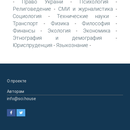
Право України
Психология
-
-
-
Религоведение
СМИ и журналистика
-
-
Социология
Технические науки
-
-
Транспорт
Физика
Философия
-
-
-
Финансы
Экология
Экономика
-
-
-
Этнография и демография
-
Юриспруденция
Языкознание
-
-
О проекте
Авторам
info@sci.house