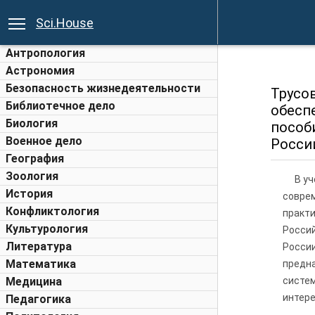
Sci.House
Антропология
Астрономия
Безопасность жизнедеятельности
Трусо
Библиотечное дело
обесп
Биология
пособ
Военное дело
России
География
Зоология
В у
История
соврем
Конфликтология
практи
Культурология
Росси
Литература
Росси
Математика
предн
Медицина
систе
интере
Педагогика