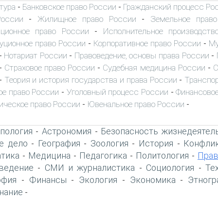
тура
Банковское право России
Гражданский процесс Ро
-
-
России
Жилищное право России
Земельное прав
-
-
иционное право России
Исполнительное производств
-
уционное право России
Корпоративное право России
Му
-
-
Нотариат России
Правоведение, основы права России
-
-
-
Страховое право России
Судебная медицина России
С
-
-
-
Теория и история государства и права России
Транспор
-
-
ое право России
Уголовный процесс России
Финансовое
-
-
ическое право России
Ювенальное право России
-
-
пология
Астрономия
Безопасность жизнедеятел
-
-
е дело
География
Зоология
История
Конфлик
-
-
-
-
тика
Медицина
Педагогика
Политология
Прав
-
-
-
-
ведение
СМИ и журналистика
Социология
Те
-
-
-
офия
Финансы
Экология
Экономика
Этногр
-
-
-
-
нание
-