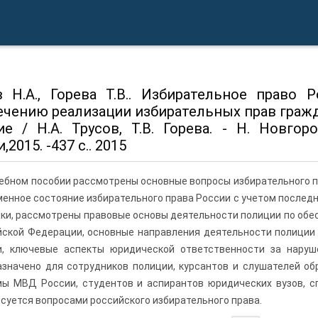
в Н.А., Горева Т.В.. Избирательное право
ечению реализации избирательных прав граж
ие / Н.А. Трусов, Т.В. Горева. - Н. Новг
,2015. -437 с.. 2015
чебном пособии рассмотрены основные вопросы избирательного п
енное состояние избирательного права России с учетом послед
ки, рассмотрены правовые основы деятельности полиции по обе
йской Федерации, основные направления деятельности полиции
и, ключевые аспекты юридической ответственности за наруше
азначено для сотрудников полиции, курсантов и слушателей о
мы МВД России, студентов и аспирантов юридических вузов, с
суется вопросами российского избирательного права.