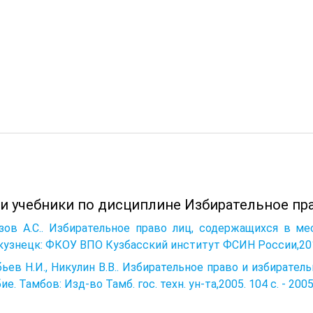
 и учебники по дисциплине Избирательное пр
зов А.С.. Избирательное право лиц, содержащихся в ме
узнецк: ФКОУ ВПО Кузбасский институт ФСИН России,2014. 
ьев Н.И., Никулин В.В.. Избирательное право и избирате
ие. Тамбов: Изд-во Тамб. гос. техн. ун-та,2005. 104 с. - 200