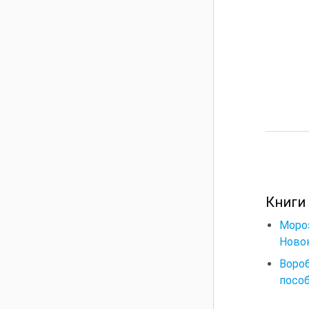
Книги
Моро
Новок
Вороб
пособ