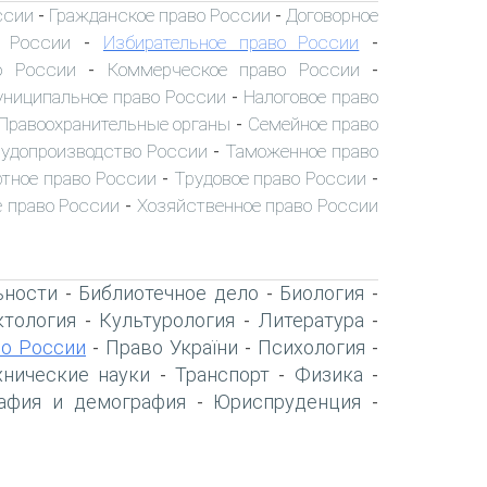
ссии
Гражданское право России
Договорное
-
-
о России
Избирательное право России
-
-
о России
Коммерческое право России
-
-
ниципальное право России
Налоговое право
-
Правоохранительные органы
Семейное право
-
удопроизводство России
Таможенное право
-
тное право России
Трудовое право России
-
-
 право России
Хозяйственное право России
-
ьности
Библиотечное дело
Биология
-
-
-
тология
Культурология
Литература
-
-
-
о России
Право України
Психология
-
-
-
хнические науки
Транспорт
Физика
-
-
-
афия и демография
Юриспруденция
-
-