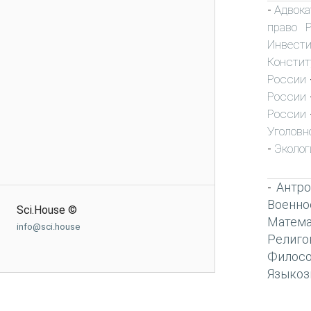
Адвока
-
право 
Инвест
Констит
России
России
России
Уголовн
Эколог
-
Антро
-
Военно
Sci.House ©
Матема
info@sci.house
Религо
Филос
Языкоз