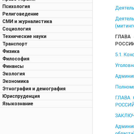
Психология
Деятель
Религоведение
Деятель
СМИ и журналистика
(митинг
Социология
Технические науки
ГЛАВА
РОССИ
Транспорт
Физика
5.1. Ко
Философия
Уголовн
Финансы
Экология
Админис
Экономика
Полномо
Этнография и демография
Юриспруденция
ГЛАВА
Языкознание
РОССИ
ЗАКЛЮ
Админи
области