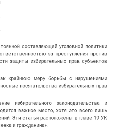
й
в
ы
х
в
тоянной составляющей уголовной политики
 ответственностью за преступления против
асти защиты избирательных прав субъектов
 как крайнюю меру борьбы с нарушениями
оносные посягательства избирательных прав
ние избирательного законодательства и
одится важное место, хотя это всего лишь
ний. Эти статьи расположены в главе 19 УК
века и гражданина».