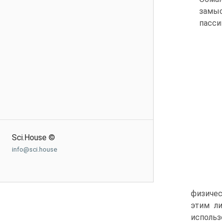
замы
пасси
Sci.House ©
info@sci.house
физичес
этим л
использ