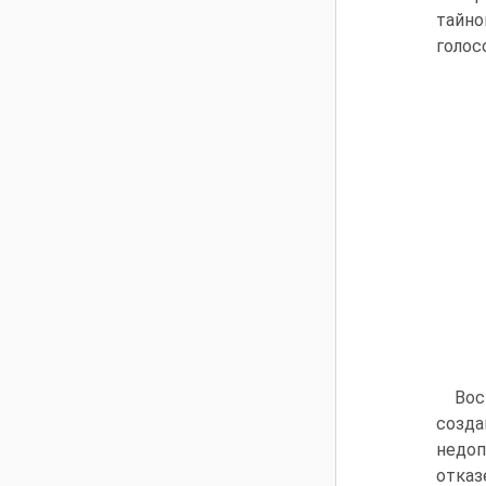
тайно
голос
Вос
созда
недоп
отка