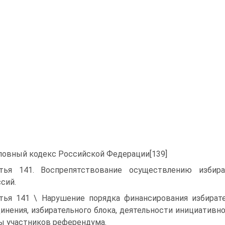
ловный кодекс Российской Федерации[139]
тья 141. Воспрепятствование осуществлению избир
сий.
тья 141 \ Нарушение порядка финансирования избирате
инения, избирательного блока, деятельности инициативн
ы участников референдума.