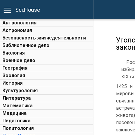
Sci.House
Антропология
Астрономия
Безопасность жизнедеятельности
Уго
Библиотечное дело
зако
Биология
Военное дело
Рос
География
избир
Зоология
XIX в
История
1425 и 
Культурология
мировы
Литература
связан
Математика
встреча
Медицина
живота)
Педагогика
поселен
Политология
заключ