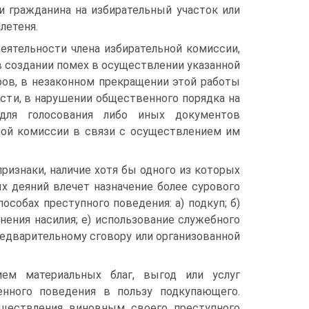
и гражданина на избирательный участок или
летеня.
еятельности члена избирательной комиссии,
в создании помех в осуществлении указанной
ров, в незаконном прекращении этой работы
ости, в нарушении общественного порядка на
для голосования либо иных документов
ьной комиссии в связи с осуществлением им
изнаки, наличие хотя бы одного из которых
х деяний влечет назначение более сурового
особах преступного поведения: а) подкуп; б)
енения насилия; е) использование служебного
редварительному сговору или организованной
ием материальных благ, выгод или услуг
енного поведения в пользу подкупающего.
уществления виновным своего преступного