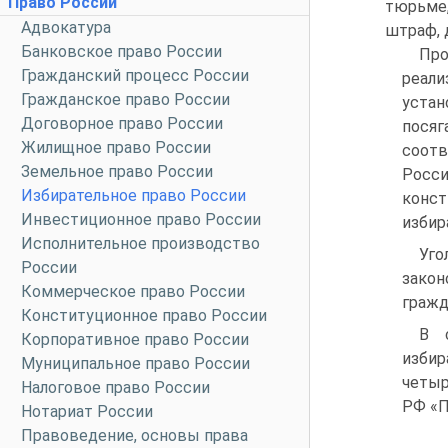
Право России
тюрьме
Адвокатура
штраф, 
Банковское право России
Пр
Гражданский процесс России
реал
Гражданское право России
уста
Договорное право России
посяг
Жилищное право России
соотв
Земельное право России
Росси
Избирательное право России
конст
Инвестиционное право России
избир
Исполнительное производство
Уго
России
закон
Коммерческое право России
гражд
Конституционное право России
В с
Корпоративное право России
избир
Муниципальное право России
четыр
Налоговое право России
РФ «П
Нотариат России
Правоведение, основы права