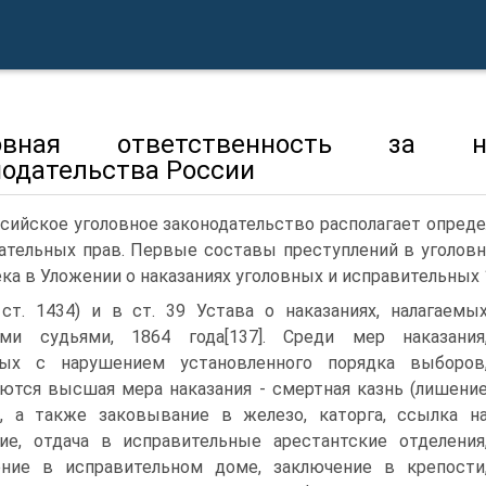
ловная ответственность за на
нодательства России
сийское уголовное законодательство располагает опре
ательных прав. Первые составы преступлений в уголов
ека в Уложении о наказаниях уголовных и исправительных 1
ст. 1434) и в ст. 39 Устава о наказаниях, налагаемы
ми судьями, 1864 года[137]. Среди мер наказания
ных с нарушением установленного порядка выборов
ются высшая мера наказания - смертная казнь (лишени
, а также заковывание в железо, каторга, ссылка н
ие, отдача в исправительные арестантские отделения
ение в исправительном доме, заключение в крепости