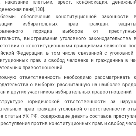
, наказание плетьми, арест, конфискация, денежны
денежная пеня[138].
облемы обеспечения конституционной законности 
изации избирательных прав граждан, защит
новленного порядка выборов от преступны
ательств, выстраивания уголовного законодательства 
етствии с конституционными принципами являются пос
йской Федерации, в том числе связанной с уголовной
итуционных прав и свобод человека и гражданина в ч
ательных правоотношений.
ловную ответственность необходимо рассматривать
одательства о выборах, рассчитанную на наиболее вред
ан и других участников избирательных правоотношений.
труктуре юридической ответственности за наруше
ательных прав граждан уголовной ответственности отв
е статьи УК РФ, содержащие девять составов преступле
реступления против конституционных прав и свобод чело