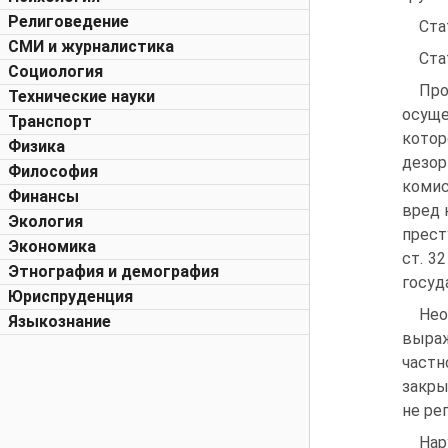
Религоведение
Ста
СМИ и журналистика
Ста
Социология
Про
Технические науки
осущ
Транспорт
котор
Физика
дезо
Философия
комис
Финансы
вред 
Экология
прест
Экономика
ст. 3
Этнография и демография
госуд
Юриспруденция
Нео
Языкознание
выраж
частн
закры
не ре
Нар