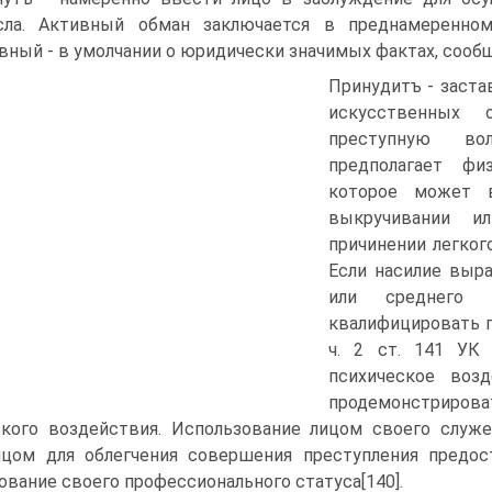
сла. Активный обман заключается в преднамеренно
вный - в умолчании о юридически значимых фактах, сооб
Принудитъ - заста
искусственных о
преступную во
предполагает фи
которое может в
выкручивании и
причинении легког
Если насилие выр
или среднего 
квалифицировать по
ч. 2 ст. 141 УК 
психическое воз
продемонстриров
кого воздействия. Использование лицом своего служе
ицом для облегчения совершения преступления предос
ование своего профессионального статуса[140].