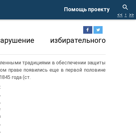
Помощь проекту
<<
↑
>>
рушение избирательного
деленными традициями в обеспечении защиты
ном праве появились еще в первой половине
845 года (ст.
х
,
,
е
а
,
,