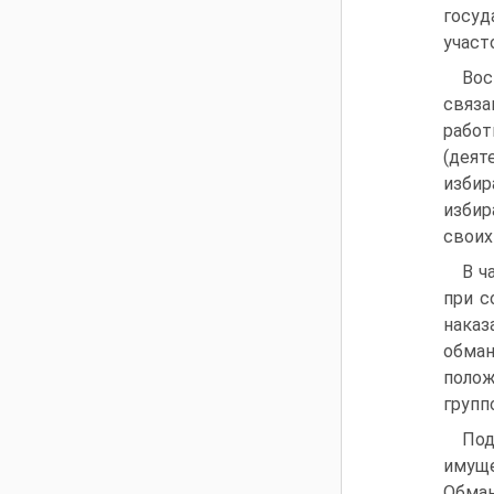
госуд
участ
Вос
связа
работ
(деят
изби
избир
своих
В ч
при с
наказ
обман
полож
групп
Под
имуще
Обман