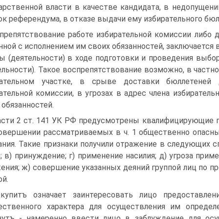
арственной власти в качестве кандидата, в недопущени
ок референдума, в отказе выдачи ему избирательного бюл
препятствование работе избирательной комиссии либо д
нной с исполнением им своих обязанностей, заключается 
ы (деятельности) в ходе подготовки и проведения выбо
ельности). Такое воспрепятствование возможно, в частн
рательном участке, в срыве доставки бюллетеней 
ательной комиссии, в угрозах в адрес члена избирател
 обязанностей.
асти 2 ст. 141 УК РФ предусмотрены квалифицирующие пр
овершении рассматриваемых в ч. 1 общественно опасны
ания. Такие признаки получили отражение в следующих сп
; в) принуждение; г) применение насилия; д) угроза прим
ения; ж) совершение указанных деяний группой лиц по п
ой.
купитъ означает заинтересовать лицо предоставлен
ственного характера для осуществления им определ
утъ - намеренно ввести лицо в заблуждение для ос