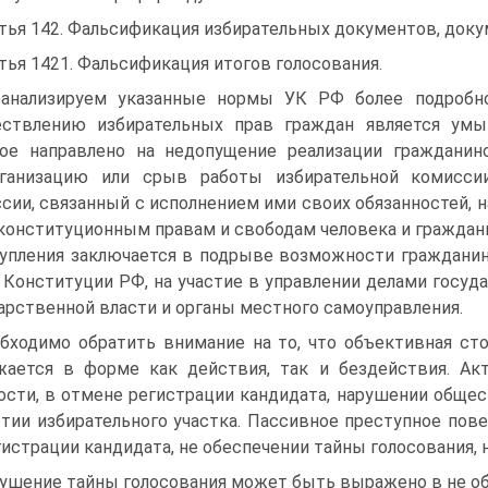
тья 142. Фальсификация избирательных документов, док
тья 1421. Фальсификация итогов голосования.
анализируем указанные нормы УК РФ более подробно
ествлению избирательных прав граждан является ум
ое направлено на недопущение реализации гражданин
рганизацию или срыв работы избирательной комиссии
сии, связанный с исполнением ими своих обязанностей, 
конституционным правам и свободам человека и граждани
упления заключается в подрыве возможности гражданин
2 Конституции РФ, на участие в управлении делами госуд
арственной власти и органы местного самоуправления.
бходимо обратить внимание на то, что объективная ст
ается в форме как действия, так и бездействия. Ак
ости, в отмене регистрации кандидата, нарушении общес
тии избирательного участка. Пассивное преступное пов
гистрации кандидата, не обеспечении тайны голосования, 
ушение тайны голосования может быть выражено в не об