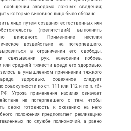
м сообщении заведомо ложных сведений;
щить которые виновное лицо было обязано.
вить лицо путем создания естественных или
бстоятельств (препятствий) выполнить
лю виновного. Применение насилия
зическое воздействие на потерпевшего,
ыразиться в ограничении его свободы,
ли связывании рук, нанесении побоев,
о или средней тяжести вреда его здоровью.
азилось в умышленном причинении тяжкого
вреда здоровью, содеянное следует
 совокупности по ст. 111 или 112 и по п. «б»
РФ. Угроза применения насилия означает
действие на потерпевшего с тем, чтобы
ать свою готовность к оказанию на него
бного положения предполагает реализацию
тавленных по службе полномочий, а равно