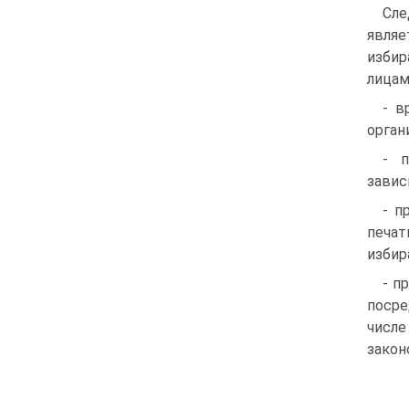
Сле
являе
избир
лицам
- в
орган
- п
завис
- п
печа
избир
- п
посре
числе
закон