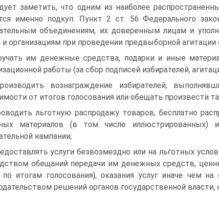
дует заметить, что одним из наиболее распространенн
тся именно подкуп. Пункт 2 ст. 56 Федерального зак
ательным объединениям, их доверенным лицам и упол
 и организациям при проведении предвыборной агитации о
ручать им денежные средства, подарки и иные матери
изационной работы (за сбор подписей избирателей, агитац
роизводить вознаграждение избирателей, выполнявш
имости от итогов голосования или обещать произвести т
роводить льготную распродажу товаров, бесплатно рас
тных материалов (в том числе иллюстрированных) и
ательной кампании;
редоставлять услуги безвозмездно или на льготных услов
дством обещаний передачи им денежных средств, ценны
 по итогам голосования), оказания услуг иначе чем н
одательством решений органов государственной власти, 