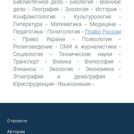
Библиотечное дело
Биология
Военное
-
-
дело
География
Зоология
История
-
-
-
-
Конфликтология
Культурология
-
-
Литература
Математика
Медицина
-
-
-
Педагогика
Политология
Право России
-
-
Право України
Психология
-
-
-
Религоведение
СМИ и журналистика
-
-
Социология
Технические науки
-
-
Транспорт
Физика
Философия
-
-
-
Финансы
Экология
Экономика
-
-
-
Этнография и демография
-
Юриспруденция
Языкознание
-
-
О проекте
Авторам