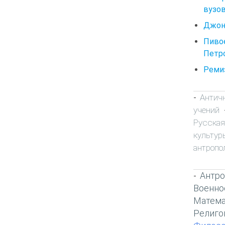
вузов.
Джон
Пиво
Петро
Ремиз
Антич
-
учений
Русска
культур
антропо
Антро
-
Военно
Матема
Религо