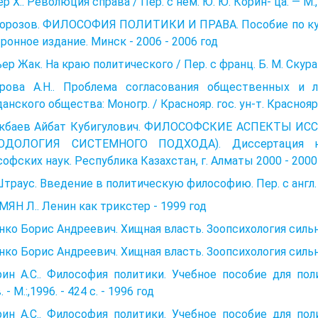
р X.. Революция справа / Пер. с нем. Ю. Ю. Корин- ца. — М., 
 Порозов. ФИЛОСОФИЯ ПОЛИТИКИ И ПРАВА. Пособие по кур
ронное издание. Минск - 2006 - 2006 год
ер Жак. На краю политического / Пер. с франц. Б. М. Скурато
арова А.Н.. Проблема согласования общественных и 
анского общества: Моногр. / Краснояр. гос. ун-т. Красноярс
кбаев Айбат Кубигулович. ФИЛОСОФСКИЕ АСПЕКТЫ 
ОДОЛОГИЯ СИСТЕМНОГО ПОДХОДА). Диссертация на
офских наук. Республика Казахстан, г. Алматы 2000 - 2000
траус. Введение в политическую философию. Пер. с англ. М
ЯН Л.. Ленин как трикстер - 1999 год
ко Борис Андреевич. Хищная власть. Зоопсихология сильны
ко Борис Андреевич. Хищная власть. Зоопсихология сильны
рин А.С.. Философия политики. Учебное пособие для по
 - М.:,1996. - 424 с. - 1996 год
рин А.С.. Философия политики. Учебное пособие для по