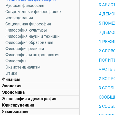
3 АРИС
Русская философия
Современные философские
4 ДЕМО
исследования
5 ПОМЕ
Социальная философия
Философия культуры
7 ДЕМО
Философия науки и техники
1 РЕЖИ
Философия образования
Философия религии
2 СЛОВ
Философская антропология
ПОЛИТИ
Философы
Экзистенциализм
ЧАСТЬ 
Этика
2 ВОПР
Финансы
Экология
3 СООБ
Экономика
СООБЩЕ
Этнография и демография
Юриспруденция
5 СООБ
Языкознание