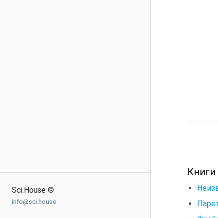
Книги
Неизв
Sci.House ©
info@sci.house
Парет