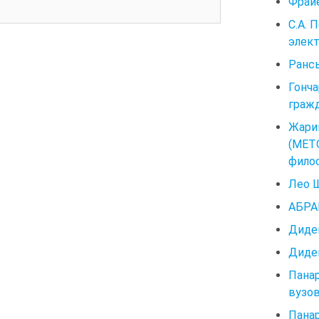
Фрайе
С.А.
элект
Рансь
Гонч
гражд
Жари
(МЕТ
филос
Лео Ш
АБРАМ
Диден
Диден
Пана
вузов.
Пана