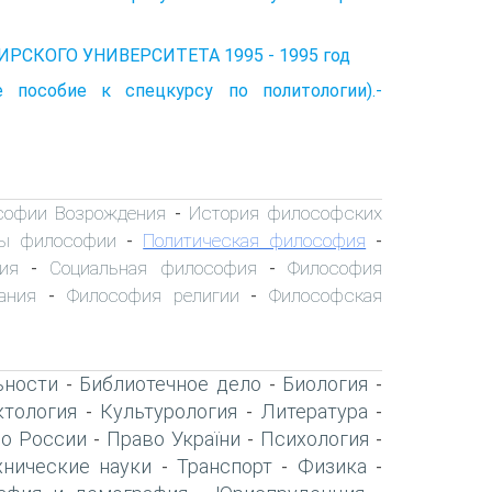
ИРСКОГО УНИВЕРСИТЕТА 1995 - 1995 год
е пособие к спецкурсу по политологии).-
софии Возрождения
История философских
-
ы философии
Политическая философия
-
-
ия
Социальная философия
Философия
-
-
ания
Философия религии
Философская
-
-
ьности
Библиотечное дело
Биология
-
-
-
тология
Культурология
Литература
-
-
-
о России
Право України
Психология
-
-
-
хнические науки
Транспорт
Физика
-
-
-