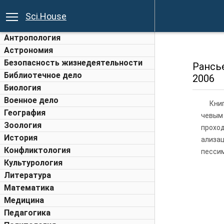
Sci.House
Антропология
Астрономия
Безопасность жизнедеятельности
Рансье
Библиотечное дело
2006
Биология
Военное дело
Кни
География
чевым
Зоология
прохо
История
ализац
Конфликтология
пессим
Культурология
Литература
Математика
Медицина
Педагогика