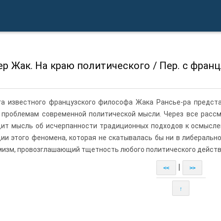
р Жак. На краю политического / Пер. с франц. Б
га известного французского философа Жака Рансье-ра предста
 проблемам современной политической мысли. Через все расс
дит мысль об исчерпанности традиционных подходов к осмысле
ии этого феномена, которая не скатывалась бы ни в либеральн
изм, провозглашающий тщетность любого политиче­ского действ
|
<<
>>
↑