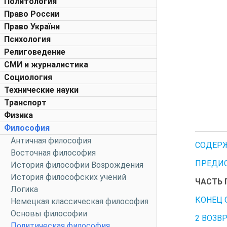
Политология
Право России
Право України
Психология
Религоведение
СМИ и журналистика
Социология
Технические науки
Транспорт
Физика
Философия
Античная философия
СОДЕР
Восточная философия
ПРЕДИ
История философии Возрождения
История философских учений
ЧАСТЬ 
Логика
КОНЕЦ
Немецкая классическая философия
Основы философии
2 ВОЗВ
Политическая философия