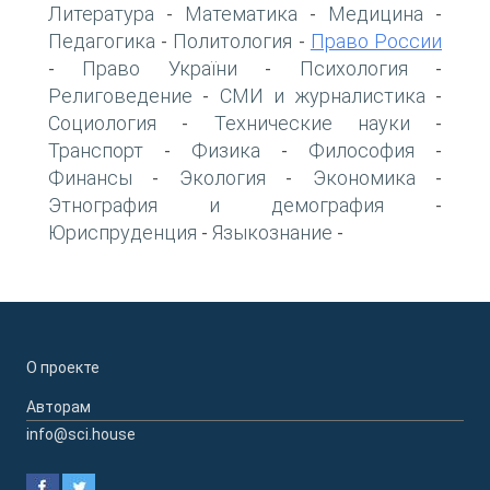
Литература
Математика
Медицина
-
-
-
Педагогика
Политология
Право России
-
-
Право України
Психология
-
-
-
Религоведение
СМИ и журналистика
-
-
Социология
Технические науки
-
-
Транспорт
Физика
Философия
-
-
-
Финансы
Экология
Экономика
-
-
-
Этнография и демография
-
Юриспруденция
Языкознание
-
-
О проекте
Авторам
info@sci.house