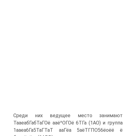
Среди них ведущее место занимают
ТааеабГабТаГОё ааё^ОГОё 6ТГа (1АО) и группа
1ааеа6Га5ТаГТаТ ааГёа 5аёТГПО56ёоёё ё