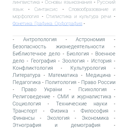
лингвистика
Основы языкознания
Русский
-
-
язык
Синтаксис
Словообразование и
-
-
морфология
Стилистика и культура речи
-
-
Фонетика. Графика. Орфография
-
Антропология
Астрономия
-
-
-
Безопасность жизнедеятельности
-
Библиотечное дело
Биология
Военное
-
-
дело
География
Зоология
История
-
-
-
-
Конфликтология
Культурология
-
-
Литература
Математика
Медицина
-
-
-
Педагогика
Политология
Право России
-
-
Право України
Психология
-
-
-
Религоведение
СМИ и журналистика
-
-
Социология
Технические науки
-
-
Транспорт
Физика
Философия
-
-
-
Финансы
Экология
Экономика
-
-
-
Этнография и демография
-