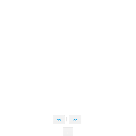
|
<<
>>
↑