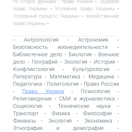
та Історія держави і права України
Трудовое
-
право Украины
Уголовное право Украины
-
-
Уголовный процесс Украины
Хозяйственное
-
право Украины
-
Антропология
Астрономия
-
-
-
Безопасность жизнедеятельности
-
Библиотечное дело
Биология
Военное
-
-
дело
География
Зоология
История
-
-
-
-
Конфликтология
Культурология
-
-
Литература
Математика
Медицина
-
-
-
Педагогика
Политология
Право России
-
-
Право України
Психология
-
-
-
Религоведение
СМИ и журналистика
-
-
Социология
Технические науки
-
-
Транспорт
Физика
Философия
-
-
-
Финансы
Экология
Экономика
-
-
-
Этнография и демография
-