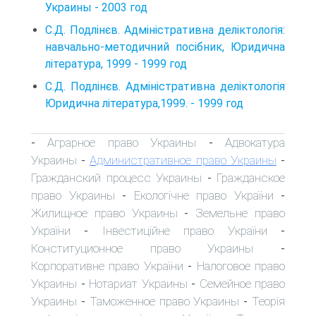
Украины - 2003 год
С.Д. Подлiнєв. Адміністративна деліктологія:
навчально-методичний посiбник, Юридична
лiтература, 1999 - 1999 год
С.Д. Подлiнєв. Адміністративна деліктологія
Юридична лiтература,1999. - 1999 год
Аграрное право Украины
Адвокатура
-
-
Украины
Административное право Украины
-
-
Гражданский процесс Украины
Гражданское
-
право Украины
Екологічне право України
-
-
Жилищное право Украины
Земельне право
-
України
Інвестиційне право України
-
-
Конституционное право Украины
-
Корпоративне право України
Налоговое право
-
Украины
Нотариат Украины
Семейное право
-
-
Украины
Таможенное право Украины
Теорія
-
-