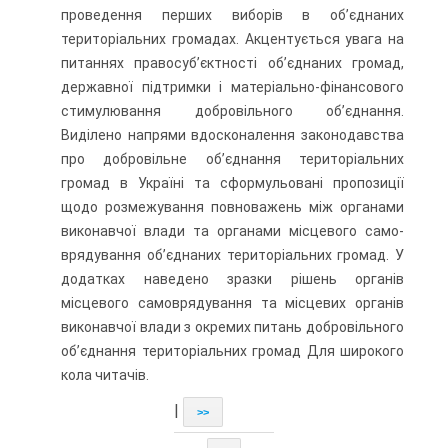
проведення перших виборів в об’єднаних
територіальних громадах. Акцентується увага на
пи­таннях правосуб’єктності об’єднаних громад,
державної підтримки і матері­ально-фінансового
стимулювання добровільного об’єднання.
Виділено на­прями вдосконалення законодавства
про добровільне об’єднання територі­альних
громад в Україні та сформульовані пропозиції
щодо розмежування повноважень між органами
виконавчої влади та органами місцевого само­
врядування об’єднаних територіальних громад. У
додатках наведено зразки рішень органів
місцевого самоврядування та місцевих органів
виконавчої влади з окремих питань добровільного
об’єднання територіальних громад Для широкого
кола читачів.
|
>>