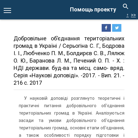
Помощь проекту
↑
>>
Добровільне об’єднання територіальних
громад в Україні / Серьо­гіна С. Г., Бодрова
І. І., Любченко П. М., Болдирєв С. В., Лялюк
О. Ю., Баранова Л. М., Печений О. П. - Х. :
НДІ держави. буд-ва та місц. само- вряд.
Серія «Наукові доповіді». -2017. - Вип. 21. -
216 с. 2017
У науковій доповіді розглянуто теоретичні і
практичні питання добро­вільного об’єднання
територіальних громад в Україні. Аналізуються
засади та умови добровільного об’єднання
територіальних громад, основні етапи об’єднання,
а також особливості порядку підготовки і