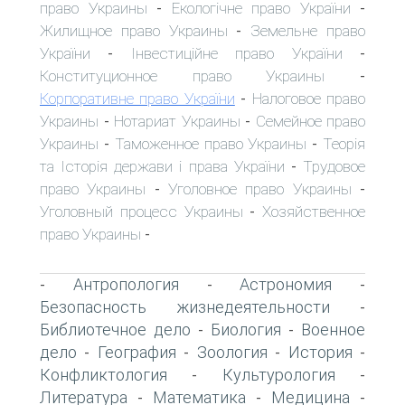
право Украины
Екологічне право України
-
-
Жилищное право Украины
Земельне право
-
України
Інвестиційне право України
-
-
Конституционное право Украины
-
Корпоративне право України
Налоговое право
-
Украины
Нотариат Украины
Семейное право
-
-
Украины
Таможенное право Украины
Теорія
-
-
та Історія держави і права України
Трудовое
-
право Украины
Уголовное право Украины
-
-
Уголовный процесс Украины
Хозяйственное
-
право Украины
-
Антропология
Астрономия
-
-
-
Безопасность жизнедеятельности
-
Библиотечное дело
Биология
Военное
-
-
дело
География
Зоология
История
-
-
-
-
Конфликтология
Культурология
-
-
Литература
Математика
Медицина
-
-
-