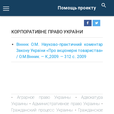
Помощь проекту
КОРПОРАТИВНЕ ПРАВО УКРАЇНИ
Вінннк О.М.. Науково-практичний коментар
Закону України «Про акціонерні товариства»
/ О.М.Вінник. — К.,2009. — 312 с.. 2009
Аграрное право Украины
Адвокатура
-
-
Украины
Административное право Украины
-
-
Гражданский процесс Украины
Гражданское
-