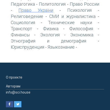
Педагогика
Политология
Право России
-
-
Право України
Психология
-
-
-
Религоведение
СМИ и журналистика
-
-
Социология
Технические науки
-
-
Транспорт
Физика
Философия
-
-
-
Финансы
Экология
Экономика
-
-
-
Этнография и демография
-
Юриспруденция
Языкознание
-
-
О проекте
Авторам
info@sci.house