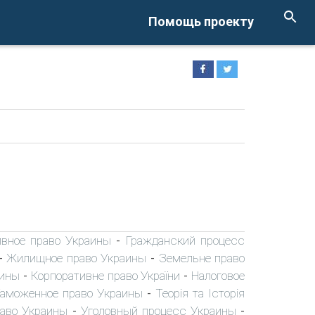
Помощь проекту
вное право Украины
Гражданский процесс
-
Жилищное право Украины
Земельне право
-
-
аины
Корпоративне право України
Налоговое
-
-
аможенное право Украины
Теорія та Історія
-
раво Украины
Уголовный процесс Украины
-
-