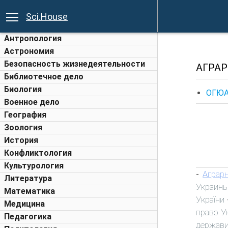
Sci.House
Антропология
Астрономия
Безопасность жизнедеятельности
АГРАР
Библиотечное дело
Биология
ОГЮА.
Военное дело
География
Зоология
История
Конфликтология
Культурология
Аграр
-
Литература
Украин
Математика
України
Медицина
право У
Педагогика
держави