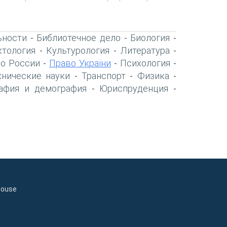
ьности
Библиотечное дело
Биология
-
-
-
тология
Культурология
Литература
-
-
-
о России
Право України
Психология
-
-
-
хнические науки
Транспорт
Физика
-
-
-
афия и демография
Юриспруденция
-
-
house