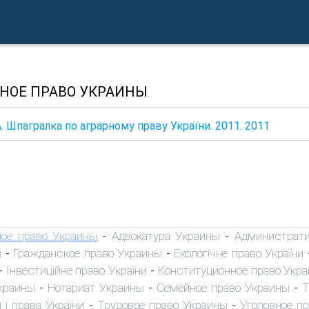
НОЕ ПРАВО УКРАИНЫ
 Шпагралка по аграрному праву України. 2011. 2011
ное право Украины
Адвокатура Украины
Администрати
-
-
ы
Гражданское право Украины
Екологічне право України
-
-
Інвестиційне право України
Конституционное право Укр
-
-
краины
Нотариат Украины
Семейное право Украины
Т
-
-
-
 і права України
Трудовое право Украины
Уголовное п
-
-