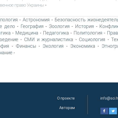
венное право Украины
-
пология
Астрономия
Безопасность жизнедеятел
-
-
е дело
География
Зоология
История
Конфлик
-
-
-
-
тика
Медицина
Педагогика
Политология
Прав
-
-
-
-
ведение
СМИ и журналистика
Социология
Те
-
-
-
офия
Финансы
Экология
Экономика
Этногр
-
-
-
-
нание
-
О проекте
info@sci.
Авторам