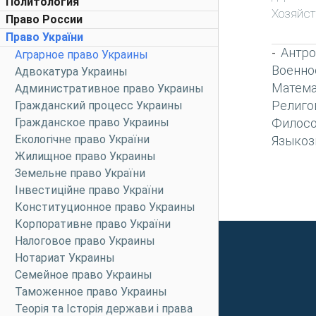
Политология
Хозяйст
Право России
Право України
Антро
-
Аграрное право Украины
Военно
Адвокатура Украины
Матема
Административное право Украины
Религо
Гражданский процесс Украины
Гражданское право Украины
Филос
Екологічне право України
Языкоз
Жилищное право Украины
Земельне право України
Інвестиційне право України
Конституционное право Украины
Корпоративне право України
Налоговое право Украины
Нотариат Украины
Семейное право Украины
Таможенное право Украины
Теорія та Історія держави і права