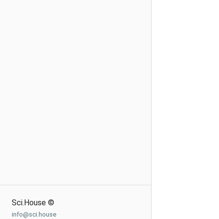
Sci.House ©
info@sci.house