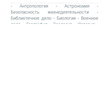
Антропология
Астрономия
-
-
-
Безопасность жизнедеятельности
-
Библиотечное дело
Биология
Военное
-
-
дело
География
Зоология
История
-
-
-
-
Культурология
Литература
Математика
-
-
Медицина
Педагогика
Политология
-
-
-
-
Право России
Право України
-
-
Психология
Религоведение
СМИ и
-
-
журналистика
Социология
Технические
-
-
науки
Транспорт
Физика
Философия
-
-
-
-
Финансы
Экология
Экономика
-
-
-
Этнография и демография
-
Юриспруденция
Языкознание
-
-