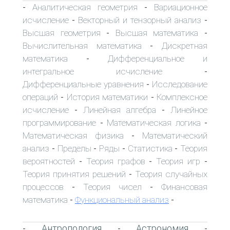
Аналитическая геометрия
Вариационное
-
-
исчисление
Векторный и тензорный анализ
-
-
Высшая геометрия
Высшая математика
-
-
Вычислительная математика
Дискретная
-
математика
Дифференциальное и
-
интегральное исчисление
-
Дифференциальные уравнения
Исследование
-
операций
История математики
Комплексное
-
-
исчисление
Линейная алгебра
Линейное
-
-
программирование
Математическая логика
-
-
Математическая физика
Математический
-
анализ
Пределы
Ряды
Статистика
Теория
-
-
-
-
вероятностей
Теория графов
Теория игр
-
-
-
Теория принятия решений
Теория случайных
-
процессов
Теория чисел
Финансовая
-
-
математика
Функциональный анализ
-
-
Антропология
Астрономия
-
-
-