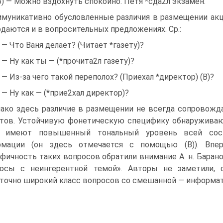
б) — Можно вздохнуть спокойно. Петя *сда2л экзамен.
муникативно обусловленные различия в размещении акц
даются и в вопросительных предложениях. Ср.:
) — Что Ваня делает? (Читает *газету)?
) — Ну как ты — (*прочита2л газету)?
) — Из-за чего такой переполох? (Приехал *директор) (В)?
) — Ну как — (*прие2хал директор)?
ако здесь различие в размещении не всегда сопровожд
тов. Устойчивую фонетическую специфику обнаруживаю
о имеют повышенный тональный уровень всей сос
рмации (он здесь отмечается с помощью (В)). Впе
фичность таких вопросов обратили внимание А. н. Баранов 
росы с неингерентной темой». Авторы не заметили, 
точно широкий класс вопросов со смешанной — информа