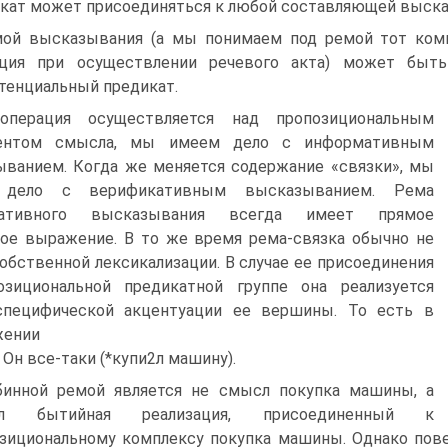
кат может присоединяться к любой составляющей выска
ой высказывания (а мы понимаем под ремой тот комп
ация при осуществлении речевого акта) может быть
тенциальный предикат.
операция осуществляется над пропозициональным
ентом смысла, мы имеем дело с информативным
ванием. Когда же меняется содержание «связки», мы
 дело с верификативным высказыванием. Рема
мативного высказывания всегда имеет прямое
ое выражение. В то же время рема-связка обычно не
обственной лексикализации. В случае ее присоединения
озициональной предикатной группе она реализуется
специфической акцентуации ее вершины. То есть в
жении
) Он все-таки (*купи2л машину).
бинной ремой является не смысл покупка машины, а
л бытийная реализация, присоединенный к
зициональному комплексу покупка машины. Однако пов