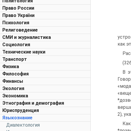
Политология
Право России
Право України
Психология
Религоведение
устро
СМИ и журналистика
как э
Социология
Технические науки
Рас
Транспорт
(32
Физика
В э
Философия
Гово
Финансы
«мода
Экология
«веще
Экономика
*дозв
Этнография и демография
верши
Юриспруденция
2), у
Языкознание
Как
Диалектология
*позв