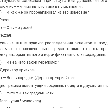
ствующем согласном. При отсутствии дополнения это
елем коммуникативного типа высказывания:
а) — И как же он прореагировал на это известие?
Уехал.
б) — Он уже уехал?
Уе2хал.
санные выше правила распределения акцентов в пред
ваемых «нерасчлененных» предложениях, то есть пре
овку информативного и вери- фикативного утверждения:
а) — Из-за чего такой переполох?
*Директор приехал).
б) — Все в порядке. (Директор *прие2хал).
ие правила акцентуации сохраняют силу и в двухактантно
а) — *Что ты так *радуешься?
Папа купил *велосипед.