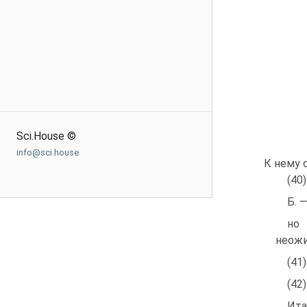
Sci.House ©
info@sci.house
К нему 
(40
Б. 
но 
неожи
(41
(42
Ита