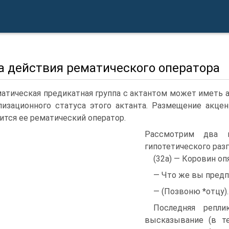
а действия рематического оператора
атическая предикатная группа с актантом может иметь а
лизационного статуса этого актанта. Размещение акцен
ится ее рематический оператор.
Рассмотрим два 
гипотетического разг
(32а) — Коровин оп
— Что же вы предп
— (Позвоню *отцу).
Последняя репли
высказывание (в те