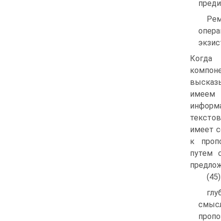
преди
Рем
опер
экзис
Когда 
компон
высказы
имеем
инфор
текстов
имеет с
к проп
путем 
предло
(45
глу
смыс
пропо