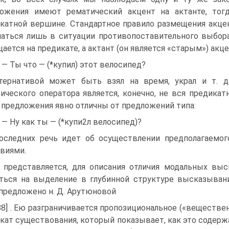
ложения имеют рематический акцент на актанте, тог
катной вершине. Стандартное правило размещения акц
аться лишь в ситуации противопоставительного выбора
ается на предикате, а актант (он является «старым») акце
) — Ты что — (*купил) этот велосипед?
тернативой может быть взял на время, украл и т. д
ического оператора является, конечно, не вся предикатн
 предложения явно отличны от предложений типа:
) — Ну как ты — (*купи2л велосипед)?
оследних речь идет об осуществлении предполагаемо
виями.
 представляется, для описания отличия модальных вы
ться на выделение в глубинной структуре высказыван
предложено н. Д. Арутюновой
88] . Ею разграничивается пропозициональное («веществ
кат существования, который показывает, как это содерж