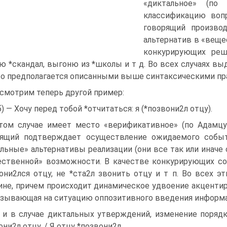
«диктальное» (по
классификацию вопр
говорящий произво
альтернатив в «веще
конкурирующих реш
ю *скандал, выгоню из *школы и т д. Во всех случаях вы
то предполагается описанными выше синтаксическими пр
смотрим теперь другой пример:
б) — Хочу перед тобой *отчитаться: я (*позвони2л отцу).
том случае имеет место «верификативное» (по Адамцу)
рящий подтверждает осуществление ожидаемого событ
льные» альтернативы реализации (они все так или иначе
ственной» возможности. В качестве конкурирующих соб
они2лся отцу, не *ста2л звонить отцу и т п. Во всех э
не, причем происходит динамическое удвоение акцентиро
казывающая на ситуацию оппозитивного введения информ
 и в случае диктальных утверждений, изменение порядк
они2л отцу. / Я отцу *позвони2л.