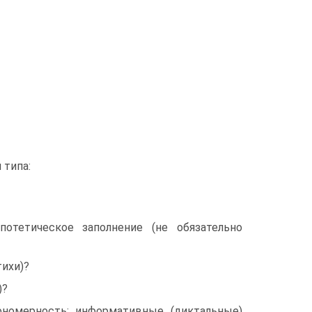
 типа:
отетическое заполнение (не обязательно
тихи)?
)?
номерность: информативные (диктальные)