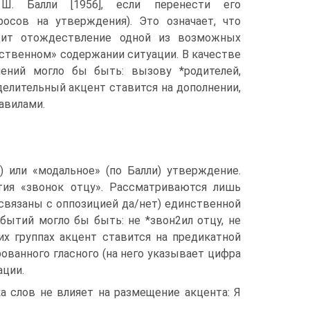
 Ш. Балли [1956], если перенести его
осов на утверждения). Это означает, что
дит отождествление одной из возможных
ственном» содержании ситуации. В качестве
ений могло бы быть: вызову *родителей,
делительный акцент ставится на дополнении,
авилами.
 или «модальное» (по Балли) утверждение.
ия «звонок отцу». Рассматриваются лишь
 связаны с оппозицией да/нет) единственной
ытий могло бы быть: не *звон2ил отцу, не
тих группах акцент ставится на предикатной
ванного гласного (на него указывает цифра
ации.
а слов не влияет на размещение акцента: Я