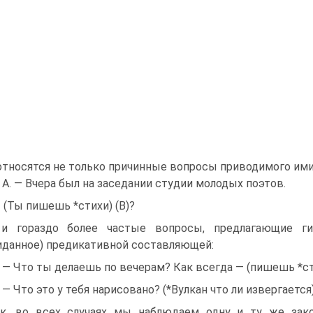
относятся не только причинные вопросы приводимого ими
) А. — Вчера был на заседании студии молодых поэтов.
— (Ты пишешь *стихи) (В)?
и гораздо более частые вопросы, предлагающие гип
данное) предикативной составляющей:
) — Что ты делаешь по вечерам? Как всегда — (пишешь *с
) — Что это у тебя нарисовано? (*Вулкан что ли извергается
к, во всех случаях мы наблюдаем одну и ту же зако