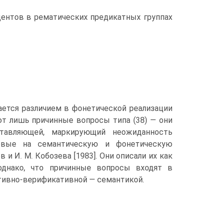
ентов в рематических предикатных группах
ается различием в фонетической реализации
т лишь причинные вопросы типа (38) — они
тавляющей, маркирующий неожиданность
рвые на семантическую и фонетическую
и И. М. Кобозева [1983]. Они описали их как
однако, что причинные вопросы входят в
тивно-верификативной — семантикой.