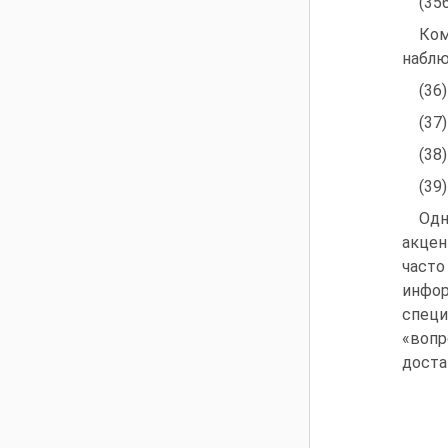
(35
Ком
наблю
(36
(37
(38
(39
Одн
акцен
част
инфо
специ
«воп
доста