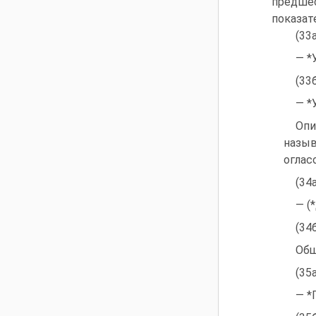
предше
показат
(33
— *
(33
— *
Опи
назы
оглас
(34
— (
(34
Общ
(35
— *