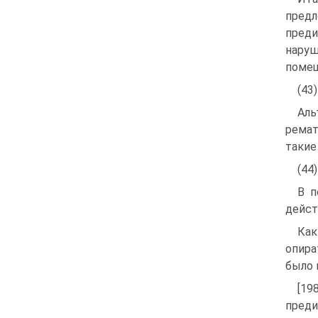
пред
преди
наруш
помещ
(43
Аль
ремат
такие
(44
В п
дейст
Как
опира
было 
[19
преди