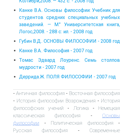
КоЛибри,2008. — 432 с. - 2008 год
Канке В.А.. Основы философии: Учебник для
студентов средних специальных учебных
заведений. — М." Университетская книга,
Логос,2008. - 288 с: ил. - 2008 год
Губин В.Д.. ОСНОВЫ ФИЛОСОФИИ - 2008 год
Канке В.А.. Философия - 2007 год
Томас Эдвард Лоуренс. Семь столпов
мудрости - 2007 год
Деррида.Ж. ПОЛЯ ФИЛОСОФИИ - 2007 год
Античная философия
Восточная философия
-
-
История философии Возрождения
История
-
-
философских учений
Логика
Немецкая
-
-
классическая философия
Основы
-
философии
Политическая философия
-
-
Русская философия
Современные
-