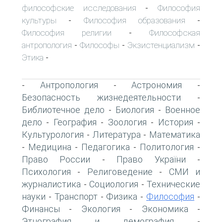
философские исследования
Философия
-
культуры
Философия образования
-
-
Философия религии
Философская
-
антропология
Философы
Экзистенциализм
-
-
-
Этика
-
Антропология
Астрономия
-
-
-
Безопасность жизнедеятельности
-
Библиотечное дело
Биология
Военное
-
-
дело
География
Зоология
История
-
-
-
-
Культурология
Литература
Математика
-
-
Медицина
Педагогика
Политология
-
-
-
-
Право России
Право України
-
-
Психология
Религоведение
СМИ и
-
-
журналистика
Социология
Технические
-
-
науки
Транспорт
Физика
Философия
-
-
-
-
Финансы
Экология
Экономика
-
-
-
Этнография и демография
-