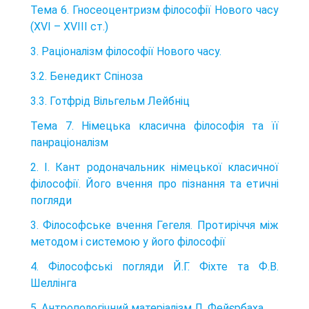
Тема 6. Гносеоцентризм філософії Нового часу
(ХVІ – ХVІІІ ст.)
3. Раціоналізм філософії Нового часу.
3.2. Бенедикт Спіноза
3.3. Готфрід Вільгельм Лейбніц
Тема 7. Німецька класична філософія та її
панраціоналізм
2. І. Кант родоначальник німецької класичної
філософії. Його вчення про пізнання та етичні
погляди
3. Філософське вчення Гегеля. Протиріччя між
методом і системою у його філософії
4. Філософські погляди Й.Г. Фіхте та Ф.В.
Шеллінга
5. Антропологічний матеріалізм Л. Фейєрбаха