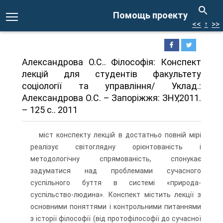
Помощь проекту
<<
↑
>>
Александрова О.С.. Філософія: Конспект
лекцій для студентів факультету
соціології та управління/ Уклад.:
Александрова О.С. – Запоріжжя: ЗНУ,2011.
– 125 с.. 2011
міст конспекту лекцій в достатньо повній мірі
реалізує світоглядну орієнтованість і
методологічну спрямованість, спонукає
задуматися над проблемами сучасного
суспільного буття в системі «природа-
суспільство-людина». Конспект містить лекції з
основними поняттями і контрольними питаннями
з історії філософії (від протофілософії до сучасної