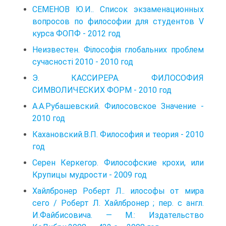
СЕМЕНОВ Ю.И.. Список экзаменационных
вопросов по философии для студентов V
курса ФОПФ - 2012 год
Неизвестен. Філософія глобальних проблем
сучасності 2010 - 2010 год
Э. КАССИРЕРА. ФИЛОСОФИЯ
СИМВОЛИЧЕСКИХ ФОРМ - 2010 год
А.А.Рубашевский. Филосовское Значение -
2010 год
Кахановский.В.П. Философия и теория - 2010
год
Серен Керкегор. Философские крохи, или
Крупицы мудрости - 2009 год
Хайлбронер Роберт Л.. илософы от мира
сего / Роберт Л. Хайлбронер ; пер. с англ.
И.Файбисовича. — М.: Издательство