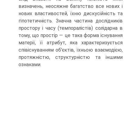
визначень, неосяжне багатство все нових і
нових властивостей, їхню дискусійність та
гіпотетичність. Значна частина дослідників
простору і часу (темпоралістів) солідарна в
тому, що простір — це така форма існування
матерії, її атрибут, яка характеризується
співіснуванням об'єктів, їхньою взаємодією,
протяжністю, структурністю та іншими
ознаками.