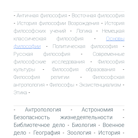
Античная философия
Восточная философия
-
-
История философии Возрождения
История
-
-
философских учений
Логика
Немецкая
-
-
классическая философия
Основы
-
философии
Политическая философия
-
-
Русская философия
Современные
-
философские исследования
Философия
-
культуры
Философия образования
-
-
Философия религии
Философская
-
антропология
Философы
Экзистенциализм
-
-
-
Этика
-
Антропология
Астрономия
-
-
-
Безопасность жизнедеятельности
-
Библиотечное дело
Биология
Военное
-
-
дело
География
Зоология
История
-
-
-
-