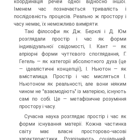
координація речей одної відносно іншої.
Іменем час позначається тривалість і
послідовність процесів. Реально ж простору і
часу немає, їх неможливо виміряти.
Такі філософи як Дж. Берклі і Д. Юм
розглядали простір і час як форми
індивідуальної свідомості, І. Кант — як
апріорні форми чуттєвого споглядання, Г.
Гегель — як категорії абсолютного духа (це
— ідеалістичні концепції), І. Ньютон — як
вмістилища. Простір і час мисляться І.
Ньютоном як реальності, але вони ніяким
чином не "взаємодіють" із матерією, існують
самі по собі. Це — метафізичне розуміння
простору і часу.
Сучасна наука розглядає простір і час як
форми існування матерії. Кожна частинка
світу має власні просторово-часові
характеристики. Розрізняють соціальний,