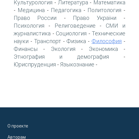
Культурология
Литература
Математика
-
-
Медицина
Педагогика
Политология
-
-
-
-
Право России
Право України
-
-
Психология
Религоведение
СМИ и
-
-
журналистика
Социология
Технические
-
-
науки
Транспорт
Физика
Философия
-
-
-
-
Финансы
Экология
Экономика
-
-
-
Этнография и демография
-
Юриспруденция
Языкознание
-
-
О проекте
Авторам