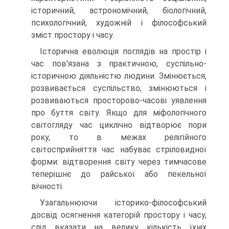
історичний, астрономічний, біологічний,
психологічний, художній і філософський
зміст простору і часу.
Історична еволюція поглядів на простір і
час пов'язана з практичною, суспільно-
історичною діяльністю людини. Змінюється,
розвивається суспільство, змінюються і
розвиваються просторово-часові уявлення
про буття світу. Якщо для міфологічного
світогляду час циклічно відтворює пори
року, то в межах релігійного
світосприйняття час набуває стріловидної
форми: відтворення світу через тимчасове
теперішнє до райської або пекельної
вічності.
Узагальнюючи історико-філософський
досвід осягнення категорій простору і часу,
слід вказати на велику кількість їхніх