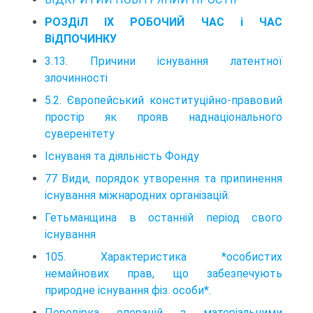
РОЗДiЛ IX РОБОЧИЙ ЧАС i ЧАС
ВiДПОЧИНКУ
3.13. Причини існування латентної
злочинності
5.2. Європейський конституційно-правовий
простір як прояв наднаціонального
суверенітету
Існуваня та діяльність Фонду
77 Види, порядок утворення та припинення
існування міжнародних організацій.
Гетьманщина в останній період свого
існування
105. Характеристика *особистих
немайнових прав, що забезпечують
природне існування фіз. особи*.
Перевірка операцій з матеріальними