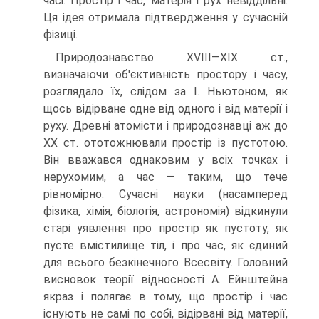
часі. Простір і час, матерія і рух невіддільні.
Ця ідея отримала підтвердження у сучасній
фізиці.
Природознавство XVIII—XIX ст.,
визначаючи об'єктивність простору і часу,
розглядало їх, слідом за І. Ньютоном, як
щось відірване одне від одного і від матерії і
руху. Древні атомісти і природознавці аж до
XX ст. ототожнювали простір із пустотою.
Він вважався однаковим у всіх точках і
нерухомим, а час — таким, що тече
рівномірно. Сучасні науки (насамперед
фізика, хімія, біологія, астрономія) відкинули
старі уявлення про простір як пустоту, як
пусте вмістилище тіл, і про час, як єдиний
для всього безкінечного Всесвіту. Головний
висновок теорії відносності А. Ейнштейна
якраз і полягає в тому, що простір і час
існують не самі по собі, відірвані від матерії,