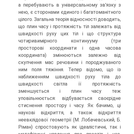
а перебувають в універсальному зв'язку з
нею, є сторонами єдиного і багатоманітного
цілого. Загальна теорія відносності доводить,
що плин часу і протяжність тіл залежать від
швидкості руху цих тіл і що структура
чотиривимірного континууму (три
просторові координати і одна часова
координата) змінюються залежно від
скупчення мас речовини і породжуваного
ним поля тяжіння. Тепер відомо, що із
наближенням швидкості руху тіла до
швидкості світла її протяжність
зменшується і плин часу теж
уповільнюється: відбувається своєрідне
стиснення простору і часу. Як бачимо, ці
наукові відкриття, а також відкриття
неевклідової геометрії (М. Лобачевський, Б.
Ріман) спростовують як ідеалістичні, так і