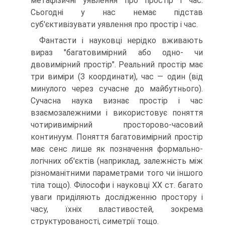
метафізичні уявлення про простір і час.
Сьогодні у нас немає підстав
суб'єктивізувати уявлення про простір і час.
Фантасти і науковці нерідко вживають
вираз "багатовимірний або одно- чи
двовимірний простір". Реальний простір має
три виміри (З координати), час — один (від
минулого через сучасне до майбутнього).
Сучасна наука визнає простір і час
взаємозалежними і використовує поняття
чотиривимірний просторово-часовий
континуум. Поняття багатовимірний простір
має сенс лише як позначення формально-
логічних об'єктів (наприклад, залежність між
різноманітними параметрами того чи іншого
тіла тощо). Філософи і науковці XX ст. багато
уваги приділяють дослідженню простору і
часу, їхніх властивостей, зокрема
структурованості, симетрії тощо.