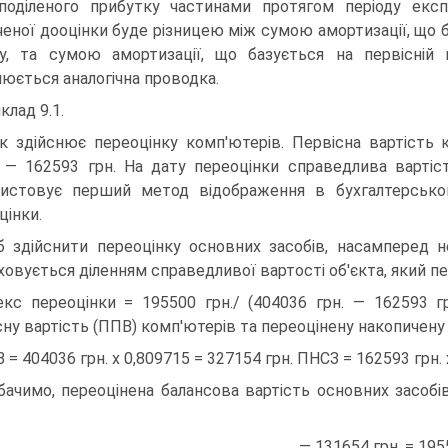
поділеного прибутку частинами протягом періоду експ
еної дооцінки буде різницею між сумою амортизації, що ба
у, та сумою амортизації, що базується на первісній 
нюється аналогічна проводка.
клад 9.1.
к здійснює переоцінку комп'ютерів. Первісна вартість 
 — 162593 грн. На дату переоцінки справедлива вартіс
истовує перший метод відображення в бухгалтерськом
цінки.
 здійснити переоцінку основних засобів, насамперед не
ховується діленням справедливої вартості об'єкта, який п
екс переоцінки = 195500 грн./ (404036 грн. — 162593 гр
сну вартість (ППВ) комп'ютерів та переоцінену накопичену
 = 404036 грн. х 0,809715 = 327154 грн. ПНСЗ = 162593 грн. 
бачимо, переоцінена балансова вартість основних засобі
— 131654 грн. = 195