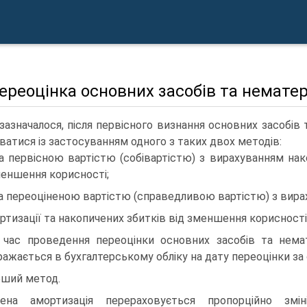
Переоцінка основних засобів та немате
зазначалося, після первісного визнання основних засобів т
ватися із застосуванням одного з таких двох методів:
за первісною вартістю (собівартістю) з вирахуванням нак
меншення корисності;
за переоціненою вартістю (справедливою вартістю) з вир
ртизації та накопичених збитків від зменшення корисності
 час проведення переоцінки основних засобів та немат
ражається в бухгалтерському обліку на дату переоцінки за 
ший метод.
чена амортизація перераховується пропорційно змін