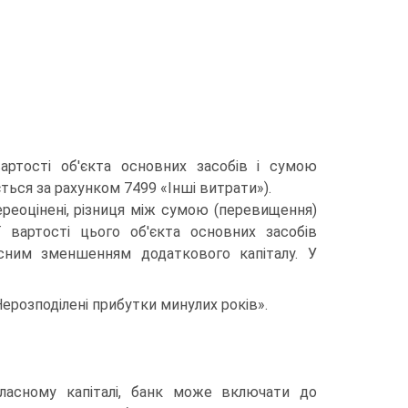
артості об'єкта основних засобів і сумою
ься за рахунком 7499 «Інші витрати»).
переоцінені, різниця між сумою (перевищення)
 вартості цього об'єкта основних засобів
сним зменшенням додаткового капіталу. У
ерозподілені прибутки минулих років».
власному капіталі, банк може включати до