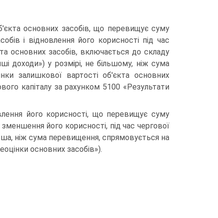
б'єкта основних засобів, що перевищує суму
собів і відновлення його корисності під час
кта основних засобів, включається до складу
ші доходи») у розмірі, не більшому, ніж сума
інки залишкової вартості об'єкта основних
вого капіталу за рахунком 5100 «Результати
овлення його корисності, що перевищує суму
д зменшення його корисності, під час чергової
ільша, ніж сума перевищення, спрямовується на
оцінки основних засобів»).