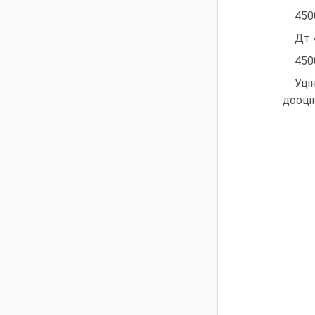
450
Дт 
450
Уці
дооці