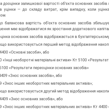
а дооцінки залишкової вартості об'єкта основних засобів
а уцінки — до складу витрат, крім випадку, коли уцінк
том.
о балансова вартість об'єкта основних засобів збільшує
шення має відображатися як зростання додаткового капітал
цінка основних засобів відображається в бухгалтерському
якщо використовується перший метод відображення накопи
4400 «Основні засоби», або
0 «Інші необоротні матеріальні активи» Кт 5100 «Результат
5100 «Результати переоцінки основних засобів»
4409 «Знос основних засобів», або
9 «Знос інших необоротних матеріальних активів»;
якщо використовується другий метод відображення накопич
4409 «Знос основних засобів», або
9 «Знос інших необоротних матеріальних активів» Кт 4400 