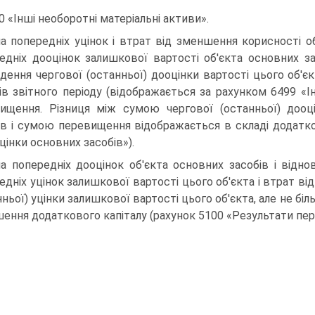
0 «Інші необоротні матеріальні активи».
а попередніх уцінок і втрат від зменшення корисності о
едніх дооцінок залишкової вартості об'єкта основних за
дення чергової (останньої) дооцінки вартості цього об'є
ів звітного періоду (відображається за рахунком 6499 «Ін
ищення. Різниця між сумою чергової (останньої) дооц
ів і сумою перевищення відображається в складі додатко
цінки основних засобів»).
а попередніх дооцінок об'єкта основних засобів і відн
едніх уцінок залишкової вартості цього об'єкта і втрат ві
нньої) уцінки залишкової вартості цього об'єкта, але не б
ення додаткового капіталу (рахунок 5100 «Результати пере