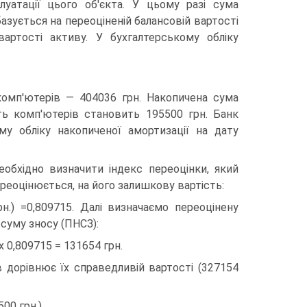
луатації цього об'єкта. У цьому разі сума
зується на переоціненій балансовій вартості
вартості активу. У бухгалтерському обліку
комп'ютерів — 404036 грн. Накопичена сума
ть комп'ютерів становить 195500 грн. Банк
у обліку накопиченої амортизації на дату
обхідно визначити індекс переоцінки, який
ереоцінюється, на його залишкову вартість:
н.) =0,809715. Далі визначаємо переоцінену
 суму зносу (ПНСЗ):
х 0,809715 = 131654 грн.
в дорівнює їх справедливій вартості (327154
500 грн.)