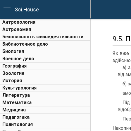
Sci.House
Антропология
Астрономия
Безопасность жизнедеятельности
9.5. 
Библиотечное дело
Биология
Як вже 
Военное дело
здійсню
География
а) 
Зоология
від з
История
б) 
Культурология
амо
Литература
Математика
Під
відоб
Медицина
Педагогика
Пер
Политология
Накопи