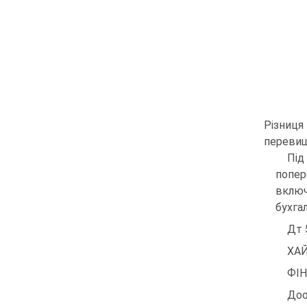
Різниця
перевищ
Під
попер
включ
бухга
Дт 
ХАЙ
ФІН
Доо