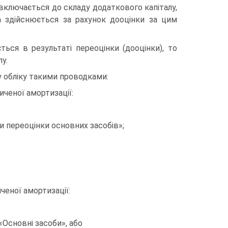
 включається до складу додаткового капіталу,
а здійснюється за рахунок дооцінки за цим
ться в результаті переоцінки (дооцінки), то
у.
 обліку такими проводками:
ченої амортизації:
и переоцінки основних засобів»;
еної амортизації:
«Основні засоби», або