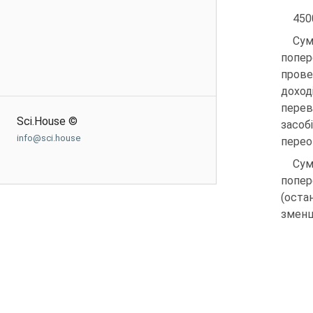
450
Сум
попер
прове
доход
перев
Sci.House ©
засоб
info@sci.house
перео
Сум
попер
(оста
зменш