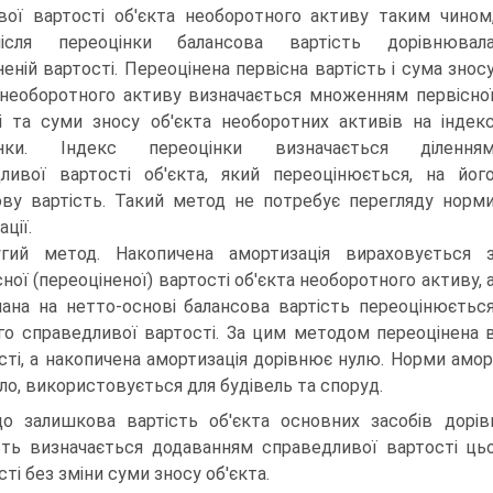
вої вартості об'єкта необоротного активу таким чином
сля переоцінки балансова вартість дорівнювал
неній вартості. Переоцінена первісна вартість і сума знос
 необоротного активу визначається множенням первісно
і та суми зносу об'єкта необоротних активів на індек
інки. Індекс переоцінки визначається ділення
ливої вартості об'єкта, який переоцінюється, на йог
ву вартість. Такий метод не потребує перегляду норм
ції.
гий метод. Накопичена амортизація вираховується 
сної (переоціненої) вартості об'єкта необоротного активу, 
ана на нетто-основі балансова вартість переоцінюєтьс
го справедливої вартості. За цим методом переоцінена в
сті, а накопичена амортизація дорівнює нулю. Норми амор
ло, використовується для будівель та споруд.
о залишкова вартість об'єкта основних засобів дорі
сть визначається додаванням справедливої вартості цьог
ті без зміни суми зносу об'єкта.