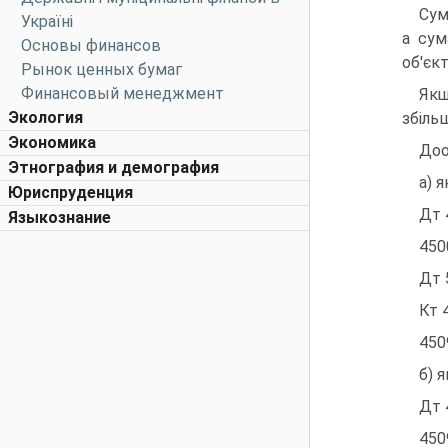
Сум
Україні
а сум
Основы финансов
об'єк
Рынок ценных бумаг
Финансовый менеджмент
Якщ
Экология
збіль
Экономика
Доо
Этнография и демография
а) 
Юриспруденция
Дт 
Языкознание
450
Дт 
Кт 
450
б) 
Дт 
450