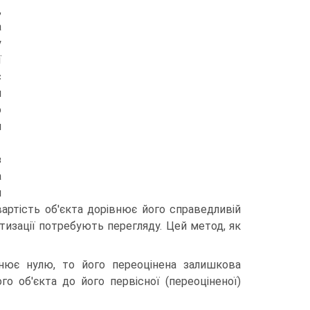
,
а
у
ї
с
м
о
и
з
а
я
артість об'єкта дорівнює його справедливій
тизації потребують перегляду. Цей метод, як
внює нулю, то його переоцінена залишкова
о об'єкта до його первісної (переоціненої)