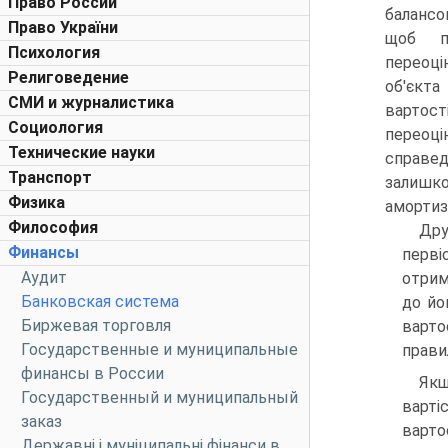
Право России
балансо
Право України
щоб пі
Психология
переоці
Религоведение
об'єкта
СМИ и журналистика
вартост
Социология
переоц
Технические науки
справед
Транспорт
залишко
Физика
амортиза
Философия
Дру
Финансы
перві
Аудит
отрим
Банковская система
до йо
Биржевая торговля
варто
Государственные и муниципальные
прави
финансы в России
Якщ
Государственный и муниципальный
варті
заказ
вартос
Державні і муніципальні фінанси в