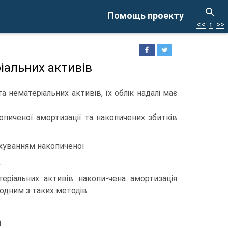
Помощь проекту
<<
↑
>>
ріальних активів
а нематеріальних активів, їх облік надалі має
опиченої амортизації та накопичених збитків
ахуванням накопиченої
.
еріальних активів накопи-чена амортизація
одним з таких методів.
і