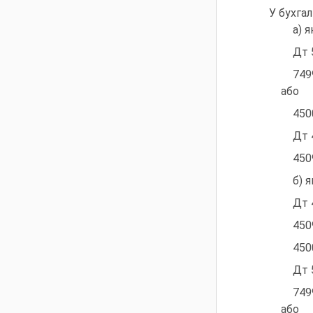
У бухга
а) 
Дт 
749
або
450
Дт 
450
б) 
Дт 
450
450
Дт 
749
або