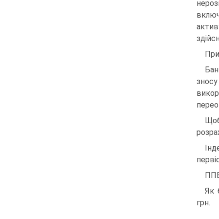
нероз
включ
актив
здійс
При
Бан
зносу
викор
перео
Щоб
розра
Інд
перві
ППВ
Як 
грн.