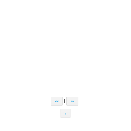
|
<<
>>
↑