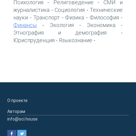
Психология
Религоведение
СМИ и
-
-
журналистика
Социология
Технические
-
-
науки
Транспорт
Физика
Философия
-
-
-
-
Финансы
Экология
Экономика
-
-
-
Этнография и демография
-
Юриспруденция
Языкознание
-
-
О проекте
Авторам
info@sci.house