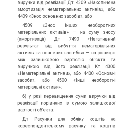
виручки від реалізації Дт 4309 «Накопичена
амортизація нематеріальних активів», або
4409 «Знос основних засобів», або
4509 «Знос інших необоротних
матеріальних активів» — на суму зносу
(амортизації) Дт 7490 «Негативний
результат від вибуття нематеріальних
активів та основних засо-бів» — на різницю
між залишковою вартістю об'єкта та
виручкою від його реалізації Кт 4300
«Нематеріальні активи», або 4400 «Основні
засоби», або 4500 «Інші необоротні
матеріальні активи»;
б) у разі перевищення суми виручки від
реалізації порівняно із сумою залишкової
вартості об'єкта:
Дт Рахунки для обліку коштів на
кореспондентському рахунку та коштів