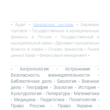
Аудит
Банковская система
Биржевая
-
-
-
торговля
Государственные и муниципальные
-
финансы в России
Государственный и
-
муниципальный заказ
Державні і муніципальні
-
фінанси в Україні
Основы финансов
Рынок
-
-
ценных бумаг
Финансовый менеджмент
-
-
Антропология
Астрономия
-
-
-
Безопасность жизнедеятельности
-
Библиотечное дело
Биология
Военное
-
-
дело
География
Зоология
История
-
-
-
-
Культурология
Литература
Математика
-
-
Медицина
Педагогика
Политология
-
-
-
-
Право России
Право України
-
-