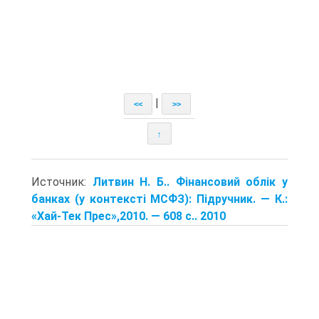
|
<<
>>
↑
Источник:
Литвин Н. Б.. Фінансовий облік у
банках (у контексті МСФЗ): Підручник. — К.:
«Хай-Тек Прес»,2010. — 608 с.. 2010