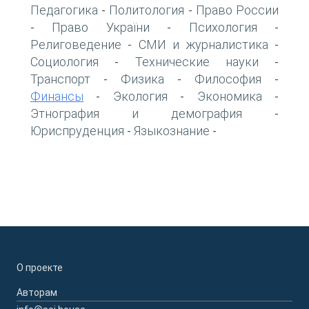
Педагогика
Политология
Право России
-
-
Право України
Психология
-
-
-
Религоведение
СМИ и журналистика
-
-
Социология
Технические науки
-
-
Транспорт
Физика
Философия
-
-
-
Финансы
Экология
Экономика
-
-
-
Этнография и демография
-
Юриспруденция
Языкознание
-
-
О проекте
Авторам