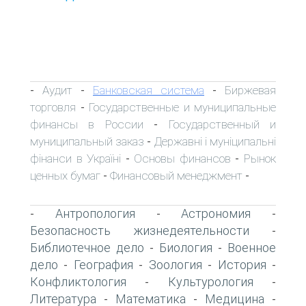
Аудит
Банковская система
Биржевая
-
-
-
торговля
Государственные и муниципальные
-
финансы в России
Государственный и
-
муниципальный заказ
Державні і муніципальні
-
фінанси в Україні
Основы финансов
Рынок
-
-
ценных бумаг
Финансовый менеджмент
-
-
Антропология
Астрономия
-
-
-
Безопасность жизнедеятельности
-
Библиотечное дело
Биология
Военное
-
-
дело
География
Зоология
История
-
-
-
-
Конфликтология
Культурология
-
-
Литература
Математика
Медицина
-
-
-