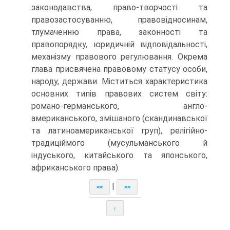
законодавства, право-творчості та
правозастосуванню, правовідносинам,
тлумаченню права, законності та
правопорядку, юридичній відповідальності,
механізму правового регулювання. Окрема
глава присвячена правовому статусу особи,
народу, держави. Міститься характеристика
основних типів правових систем світу:
романо-германського, англо-
американського, змішаного (скандинавської
та латиноамериканської груп), релігійно-
традиціймого (мусульманського й
індуського, китайського та японського,
африканського права).
|
<<
>>
↑