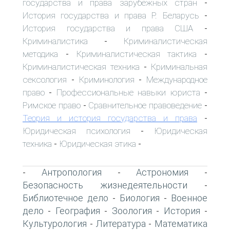
государства и права зарубежных стран
-
История государства и права Р. Беларусь
-
История государства и права США
-
Криминалистика
Криминалистическая
-
методика
Криминалистическая тактика
-
-
Криминалистическая техника
Криминальная
-
сексология
Криминология
Международное
-
-
право
Профессиональные навыки юриста
-
-
Римское право
Сравнительное правоведение
-
-
Теория и история государства и права
-
Юридическая психология
Юридическая
-
техника
Юридическая этика
-
-
Антропология
Астрономия
-
-
-
Безопасность жизнедеятельности
-
Библиотечное дело
Биология
Военное
-
-
дело
География
Зоология
История
-
-
-
-
Культурология
Литература
Математика
-
-