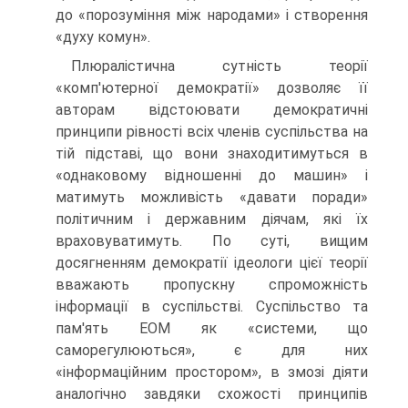
до «порозуміння між народами» і створення
«духу комун».
Плюралістична сутність теорії
«комп'ютерної демократії» дозволяє її
авторам відстоювати демократичні
принципи рівності всіх членів суспільства на
тій підставі, що вони знаходитимуться в
«однаковому відношенні до машин» і
матимуть можливість «давати поради»
політичним і державним діячам, які їх
враховуватимуть. По суті, вищим
досягненням демократії ідеологи цієї теорії
вважають пропускну спроможність
інформації в суспільстві. Суспільство та
пам'ять ЕОМ як «системи, що
саморегулюються», є для них
«інформаційним простором», в змозі діяти
аналогічно завдяки схожості принципів