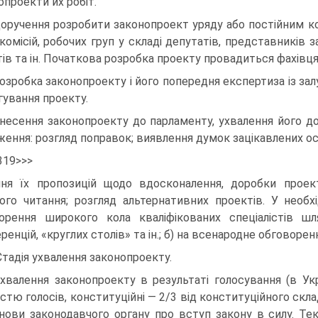
опроекти их робіт.
Доручення розробити законопроект уряду або постійним ко
 комісій, робочих груп у складі депутатів, представників 
ів та ін. Початкова розробка проекту провадиться фахівц
Розробка законопроекту і його попередня експертиза із зал
агування проекту.
Внесення законопроекту до парламенту, ухвалення його до
ження: розгляд поправок; виявлення думок зацікавлених осі
319>>>
ня їх пропозицій щодо вдосконалення, доробки проект
ого читання; розгляд альтернативних проектів. У необх
орення широкого кола кваліфікованих спеціалістів ш
енцій, «круглих столів» та ін.; б) на всенародне обговорен
. Стадія ухвалення законопроекту.
Ухвалення законопроекту в результаті голосування (в У
істю голосів, конституційні — 2/3 від конституційного скла
нови законодавчого органу про вступ закону в силу. Тек