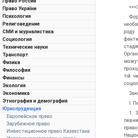
Право России
>>>
Право України
Психология
Фо
Религоведение
необх
СМИ и журналистика
роду 
факти
Социология
стаді
Технические науки
Орган
Транспорт
можут
Физика
прохо
Философия
тій ч
Финансы
соціол
Экология
Экономика
Зак
Этнография и демография
І. 
Юриспруденция
1. 
Европейское право
певни
Зарубежное право
право
Инвестиционное право Казахстана
Націо