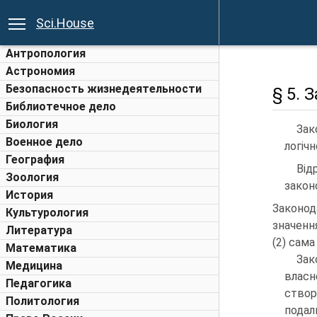
Sci.House
Антропология
Астрономия
Безопасность жизнедеятельности
§ 5. 
Библиотечное дело
Биология
Зак
Военное дело
логічн
География
Від
Зоология
закон
История
Законод
Культурология
значення
Литература
(2) сама
Математика
Зак
Медицина
власн
Педагогика
створ
Политология
подал