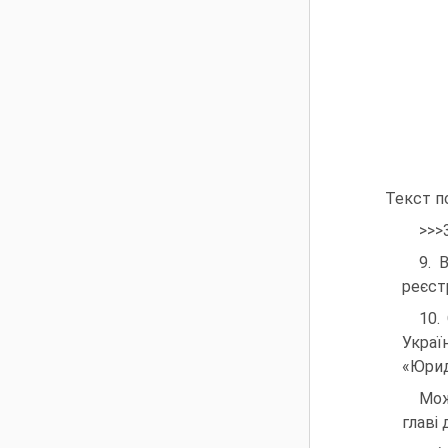
Текст п
>>>
9. 
реєст
10.
Украї
«Юрид
Мож
главі