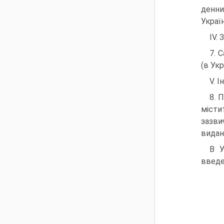
денни
Україн
IV.
7. 
(в Укр
V. 
8. 
місти
зазви
видан
В У
введе