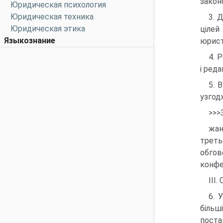
закон
Юридическая психология
Юридическая техника
3. 
Юридическая этика
цілей
Языкознание
юрист
4. 
і ред
5. 
узгод
>>>
жан
треть
обгов
конфер
III
6. 
більш
поста