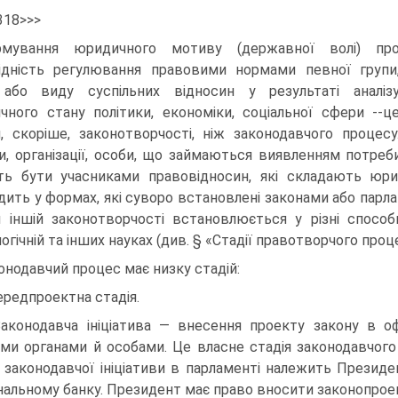
318>>>
рмування юридичного мотиву (державної волі) пр
ідність регулювання правовими нормами певної групи
або виду суспільних відносин у результаті аналіз
чного стану політики, економіки, соціальної сфери --ц
я, скоріше, законотворчості, ніж законодавчого процесу
и, організації, особи, що займаються виявленням потре
ь бути учасниками правовідносин, які складають юри
дить у формах, які суворо встановлені законами або парл
и іншій законотворчості встановлюється у різні способи
огічній та інших науках (див. § «Стадії правотворчого проце
онодавчий процес має низку стадій:
Передпроектна стадія.
Законодавча ініціатива — внесення проекту закону в о
ми органами й особами. Це власне стадія законодавчого 
 законодавчої ініціативи в парламенті належить Президен
нальному банку. Президент має право вносити законопрое