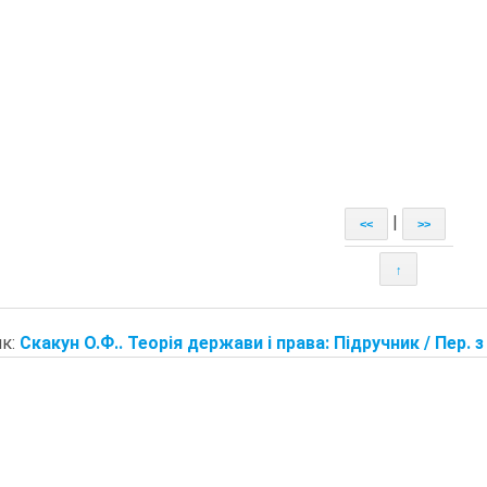
|
<<
>>
↑
к:
Скакун О.Ф.. Теорія держави і права: Підручник / Пер. з 