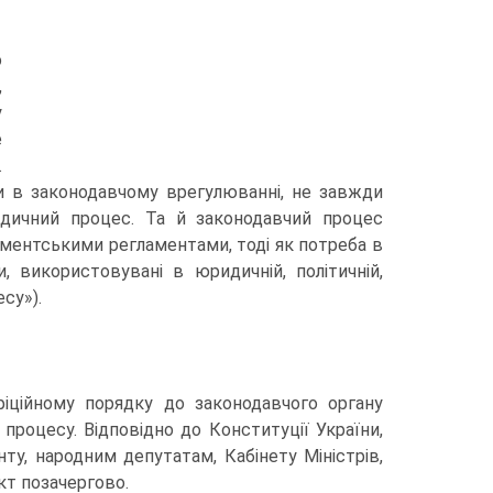
о
,
у
е
.
би в законодавчому врегулюванні, не завжди
дичний процес. Та й законодавчий процес
аментськими регламентами, тоді як потреба в
, використовувані в юридичній, політичній,
су»).
фіційному порядку до законодавчого органу
процесу. Відповідно до Конституції України,
ту, народним депутатам, Кабінету Міністрів,
кт позачергово.