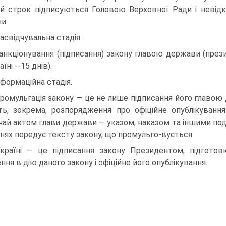
й строк підписуються Головою Верховної Ради і невід
и.
 Засвідчувальна стадія.
Санкціонування (підписання) закону главою держави (пре
аїні --15 днів).
Інформаційна стадія.
Промульгація закону — це не лише підписання його главою 
ть, зокрема, розпорядження про офіційне опублікування
чай актом глави держави — указом, наказом та іншими под
нях передує тексту закону, що промульго-вується.
країні — це підписання закону Президентом, підгото
ння в дію даного закону і офіційне його опублікування.