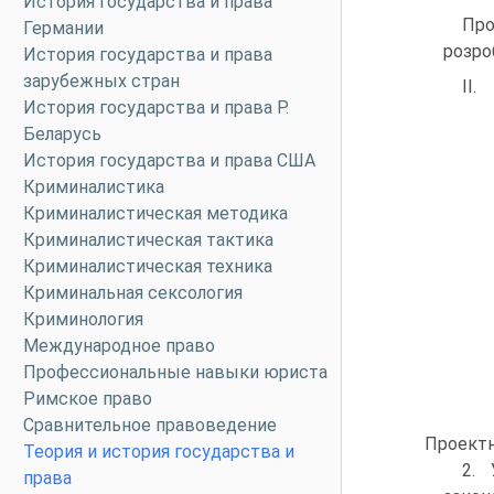
История государства и права
Про
Германии
розро
История государства и права
зарубежных стран
II.
История государства и права Р.
Беларусь
История государства и права США
Криминалистика
Криминалистическая методика
Криминалистическая тактика
Криминалистическая техника
Криминальная сексология
Криминология
Международное право
Профессиональные навыки юриста
Римское право
Сравнительное правоведение
Проектн
Теория и история государства и
2. 
права