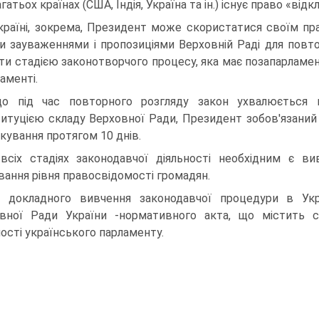
агатьох країнах (США, Індія, Україна та ін.) існує право «ві
країні, зокрема, Президент може скористатися своїм пра
и зауваженнями і пропозиціями Верховній Раді для повт
ти стадією законотворчого процесу, яка має позапарламе
аменті.
о під час повторного розгляду закон ухвалюється 
итуцією складу Верховної Ради, Президент зобов'язаний 
ікування протягом 10 днів.
всіх стадіях законодавчої діяльності необхідним є в
вання рівня правосвідомості громадян.
 докладного вивчення законодавчої процедури в Укр
вної Ради України -нормативного акта, що містить с
ності українського парламенту.