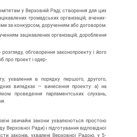
мітетам у Верховній Раді; створення для цих
зацікавлених громадських організацій, вчених-
ями за конкурсом, дорученням або договором.
ученням зацікавлених організацій, дороблення
 розгляду, обговорення законопроекту і його
б про проект і одер-
у; ухвалення в порядку першого, другого,
ідних випадках — винесення проекту: а) на
ляхом проведення парламентських слухань,
ня.
країні звичайні закони ухвалюються простою
ду Верховної Ради) і підготування відповідної
сти законів, ухвалені Верховної Радою, у 5-