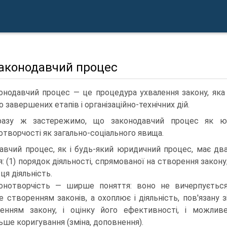
Законодавчий процес
онодавчий процес — це процедура ухвалення закону, яка 
о завершених етапів і організаційно-технічних дій.
разу ж застережимо, що законодавчий процес як ю
отворчості як загально-соціального явища.
авчий процес, як і будь-який юридичний процес, має дв
: (1) порядок діяльності, спрямованої на створення закону
 ця діяльність.
онотворчість — ширше поняття: воно не вичерпуєтьс
е створенням законів, а охоплює і діяльність, пов'язану з
енням закону, і оцінку його ефективності, і можлив
ьше коригування (зміна, доповнення).