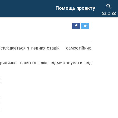
Помощь проекту
<<
↑
>>
складається з певних стадій — самостійних,
ридичне поняття слід відмежовувати від
а
;
я
і
е