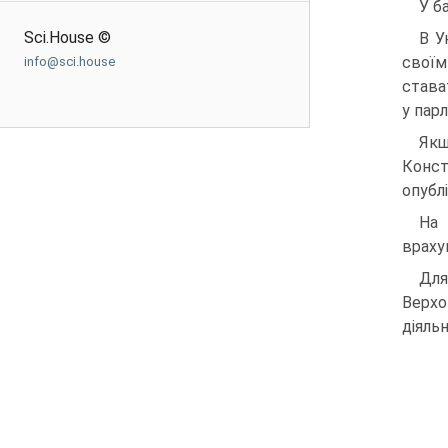
У б
Sci.House ©
В У
своїм
info@sci.house
става
у парл
Якщ
Конст
опубл
На 
враху
Для
Верхо
діяль