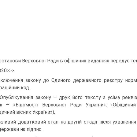
останови Верховної Ради в офіційних виданнях передує те
320>>>
Включення закону до Єдиного державного реєстру норм
раційний код.
 Опублікування закону — друк його тексту з усіма рекві
ні — «Відомості Верховної Ради України», «Офіційний
ичний вісник України»),
ливий додатковий етап на другій стадії після ухвалення
 держави на підпис.