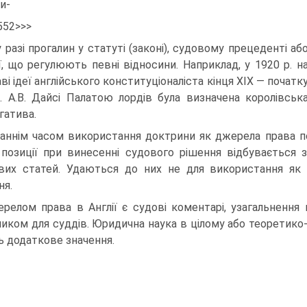
и-
552>>>
у разі прогалин у статуті (законі), судовому прецеденті аб
ї, що регулюють певні відносини. Наприклад, у 1920 р. н
ві ідеї англійського конституціоналіста кінця XIX — початк
. А.В. Дайсі Палатою лордів була визначена королівськ
гатива.
аннім часом використання доктрини як джерела права пом
 позиції при винесенні судового рішення відбувається з
вих статей. Удаються до них не для використання як 
ня.
релом права в Англії є судові коментарі, узагальнення
ником для суддів. Юридична наука в цілому або теоретико-п
 додаткове значення.