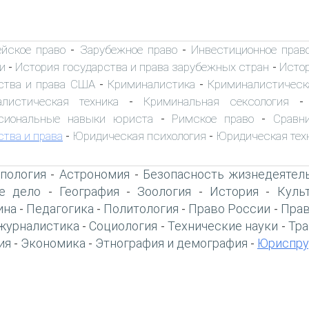
ейское право
Зарубежное право
Инвестиционное прав
-
-
и
История государства и права зарубежных стран
Истор
-
-
ства и права США
Криминалистика
Криминалистическ
-
-
алистическая техника
Криминальная сексология
-
сиональные навыки юриста
Римское право
Сравн
-
-
ства и права
Юридическая психология
Юридическая тех
-
-
пология
Астрономия
Безопасность жизнедеятел
-
-
е дело
География
Зоология
История
Куль
-
-
-
-
ина
Педагогика
Политология
Право России
Прав
-
-
-
-
журналистика
Социология
Технические науки
Тра
-
-
-
ия
Экономика
Этнография и демография
Юриспру
-
-
-