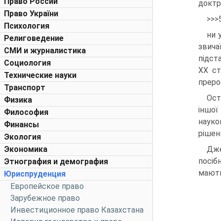
Право России
доктр
Право України
>>>
Психология
ни 
Религоведение
звича
СМИ и журналистика
підста
Социология
XX ст
Технические науки
преро
Транспорт
Ост
Физика
іншої
Философия
науко
Финансы
рішен
Экология
Экономика
Дже
посіб
Этнография и демография
мають
Юриспруденция
Европейское право
Зарубежное право
Инвестиционное право Казахстана