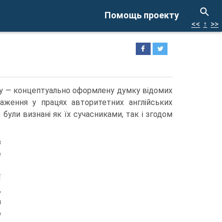
Помощь проекту
<<
↑
>>
ну — концептуально оформлену думку відомих
раження у працях авторитетних англійських
 були визнані як їх сучасниками, так і згодом
з
е
ї
,
а
о