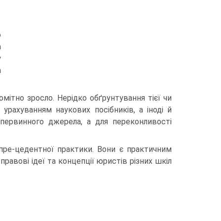
о
а
у
а
ітно зросло. Нерідко обґрунтування тієї чи
 урахуванням наукових посібників, а іноді й
первинного джерела, а для переконливості
 пре-цедентної практики. Вони є практичним
равові ідеї та концепції юристів різних шкіл