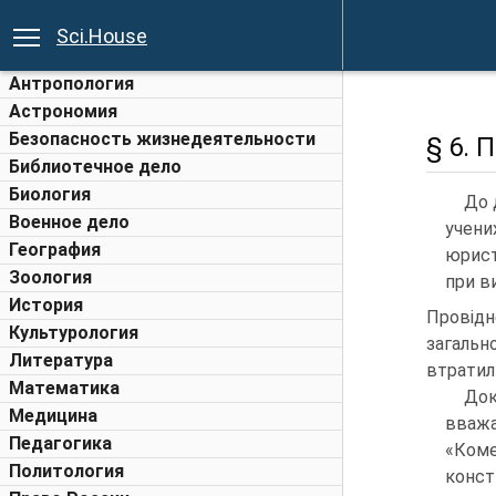
Sci.House
Антропология
Астрономия
Безопасность жизнедеятельности
§ 6. 
Библиотечное дело
Биология
До 
Военное дело
учени
География
юрист
Зоология
при в
История
Провідн
Культурология
загальн
Литература
втратили
Математика
До
Медицина
вважа
Педагогика
«Коме
Политология
конст