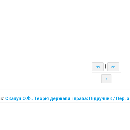
|
<<
>>
↑
к:
Скакун О.Ф.. Теорія держави і права: Підручник / Пер. з 