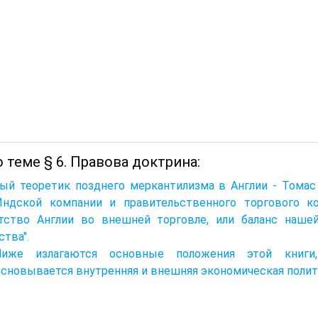
 теме § 6. Правова доктрина:
ый теоретик позднего меркантилизма в Англии - Томас 
Индской компании и правительственного торгового ко
атство Англии во внешней торговле, или баланс наше
ства".
Ниже излагаются основные положения этой книги
сновывается внутренняя и внешняя экономическая полит