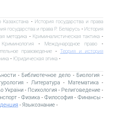
о Казахстана
История государства и права
-
ия государства и права Р. Беларусь
История
-
ая методика
Криминалистическая тактика
-
-
Криминология
Международное право
-
-
-
ительное правоведение
Теория и история
-
ника
Юридическая этика
-
-
ьности
Библиотечное дело
Биология
-
-
-
турология
Литература
Математика
-
-
-
о України
Психология
Религоведение
-
-
-
нспорт
Физика
Философия
Финансы
-
-
-
-
денция
Языкознание
-
-