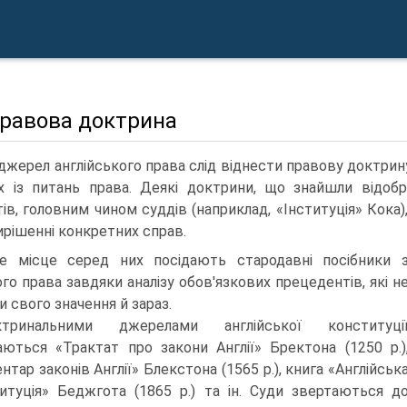
Правова доктрина
джерел англійського права слід віднести правову доктри
х із питань права. Деякі доктрини, що знайшли відоб
ів, головним чином суддів (наприклад, «Інституція» Кока),
ирішенні конкретних справ.
е місце серед них посідають стародавні посібники 
ого права завдяки аналізу обов'язкових прецедентів, які н
 свого значення й зараз.
ктринальними джерелами англійської конституці
ються «Трактат про закони Англії» Бректона (1250 p.)
нтар законів Англії» Блекстона (1565 p.), книга «Англійськ
итуція» Беджгота (1865 р.) та ін. Суди звертаються д