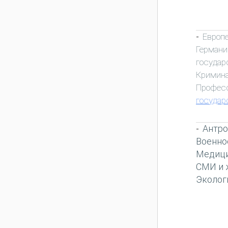
Европ
-
Германи
государ
Кримин
Профес
государ
Антро
-
Военно
Медиц
СМИ и 
Эколог