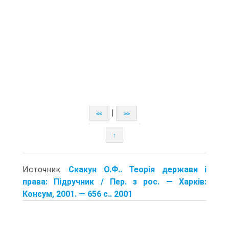
|
<<
>>
↑
Источник:
Скакун О.Ф.. Теорія держави і
права: Підручник / Пер. з рос. — Харків:
Консум, 2001. — 656 с.. 2001