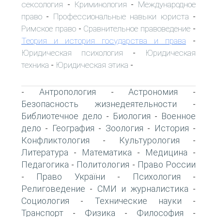
сексология
Криминология
Международное
-
-
право
Профессиональные навыки юриста
-
-
Римское право
Сравнительное правоведение
-
-
Теория и история государства и права
-
Юридическая психология
Юридическая
-
техника
Юридическая этика
-
-
Антропология
Астрономия
-
-
-
Безопасность жизнедеятельности
-
Библиотечное дело
Биология
Военное
-
-
дело
География
Зоология
История
-
-
-
-
Конфликтология
Культурология
-
-
Литература
Математика
Медицина
-
-
-
Педагогика
Политология
Право России
-
-
Право України
Психология
-
-
-
Религоведение
СМИ и журналистика
-
-
Социология
Технические науки
-
-
Транспорт
Физика
Философия
-
-
-