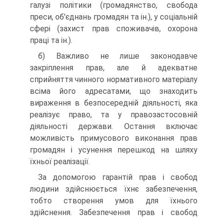
галузі політики (громадянство, свобода
преси, об'єднань громадян та ін.), у соціальній
сфері (захист прав споживачів, охорона
праці та ін.).
б) Важливо не лише законодавче
закріплення прав, але й адекватне
сприйняття чинного нормативного матеріалу
всіма його адресатами, що знаходить
вираження в безпосередній діяльності, яка
реалізує право, та у правозастосовній
діяльності держави. Остання включає
можливість примусового виконання прав
громадян і усунення перешкод на шляху
їхньої реалізації.
За допомогою гарантій прав і свобод
людини здійснюється їхнє забезпечення,
тобто створення умов для їхнього
здійснення. Забезпечення прав і свобод