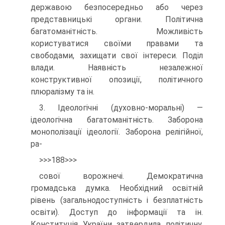
державою безпосередньо або через
представницькі органи. Політична
багатоманітність. Можливість
користуватися своїми правами та
свободами, захищати свої інтереси. Поділ
влади. Наявність незалежної
конструктивної опозиції, політичного
плюралізму та ін.
3. Ідеологічні (духовно-моральні) —
ідеологічна багатоманітність. Заборона
монополізації ідеології. Заборона релігійної,
ра-
>>>188>>>
сової ворожнечі. Демократична
громадська думка. Необхідний освітній
рівень (загальнодоступність і безплатність
освіти). Доступ до інформації та ін.
Конституція України затвердила політичну,