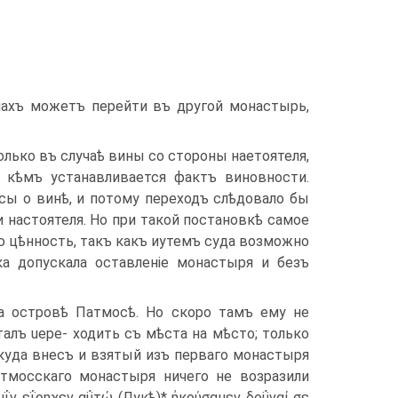
онахъ можетъ перейти въ другой монастырь,
олько въ случаѣ вины со стороны наетоятеля,
 кѣмъ устанавливается фактъ виновности.
сы о винѣ, и потому переходъ слѣдовало бы
и настоятеля. Ho при такой постановкѣ самое
 цѣнность, такъ какъ иутемъ суда возможно
ка допускала оставленіе монастыря и безъ
а островѣ Патмосѣ. Ho скоро тамъ ему не
алъ uepe- ходить съ мѣста на мѣсто; только
куда внесъ и взятый изъ перваго монастыря
атмосскаго монастыря ничего не возразили
ΐν εΐρηχεν αΰτώ (Лукѣ)* ήκούσαμεν δοΰναί σε