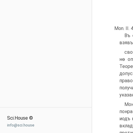
Mon. II. 
Въ 
взявъ
сво
нѳ оп
Теоре
допус
право
получ
указа
Мон
понра
Sci.House ©
иодъ 
info@sci.house
вклад
проти