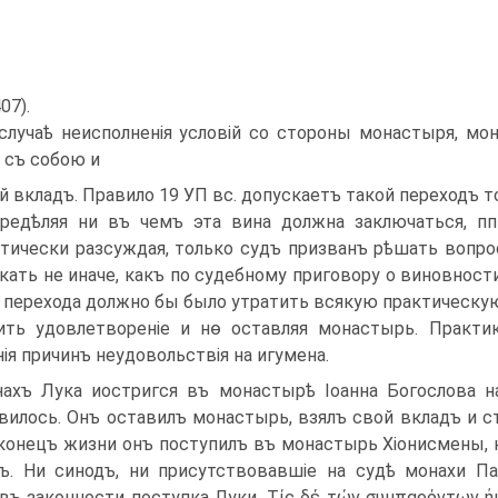
407).
случаѣ неисполненія условій со стороны монастыря, м
 съ собою и
й вкладъ. Правило 19 УП вс. допускаетъ такой переходъ т
редѣляя ни въ чемъ эта вина должна заключаться, пп
тически разсуждая, только судъ призванъ рѣшать вопро
кать не иначе, какъ по судебному приговору о виновност
 перехода должно бы было утратить всякую практическую
ить удовлетвореніе и нѳ оставляя монастырь. Практи
нія причинъ неудовольствія на игумена.
ахъ Лука иостригся въ монастырѣ Іоанна Богослова н
вилось. Онъ оставилъ монастырь, взялъ свой вкладъ и ст
конецъ жизни онъ поступилъ въ монастырь Хіонисмены, 
ъ. Ни синодъ, ни присутствовавшіе на судѣ монахи П
въ законности поступка Луки. Τίς δέ τών συμπαρόντων ήμ