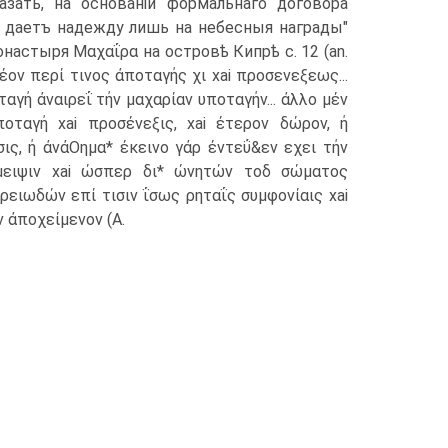
азать, на основаніи формальнаго договора
 даетъ надежду лишь на небесныя награды"
настыря Μαχαΐρα на островѣ Кипрѣ с. 12 (an.
έον περί τινος άποταγής χι xai προσενεξεως...
αγή άναιρεΐ τήν μαχαρίαν υποταγήν... άλλο μέν
οταγή xai προσένεξις, xai έτερον δώρον, ή
ις, ή άνάΟημα* έκεινο γάρ έντεΰ&εν εχει τήν
μειψιν xai ώσπερ δι* ώνητών τοδ σώματος
ειωδών επί τισιν ΐσως ρηταΐς συμφονίαις xai
ν άποχείμενον (A.