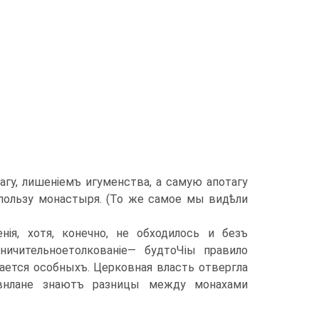
агу, лишеніемъ игуменства, а самую апотагу
 пользу монастыря. (То же самое мы видѣли
ія, хотя, конечно, не обходилось и безъ
ничительноетолкованіе— будтоЧіы правило
ется особныхъ. Церковная власть отвергла
авнлане знаютъ разницы между монахами