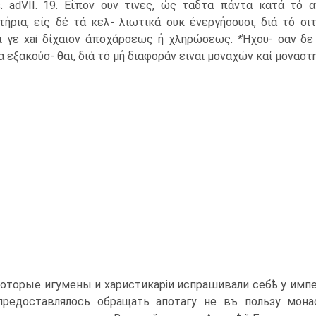
s. adVII. 19. Εΐπον ουν τινες, ώς ταδτα πάντα κατά τό 
τήρια, είς δέ τά κελ- λιωτικά ουκ ένεργήσουσι, διά τό σι
ι γε xai δίχαιον άποχάρσεως ή χληρώσεως. *Ήχου- σαν δε 
α εξακούσ- θαι, διά τό μή διαφοράν ειναι μοναχών καί μονασ
оторые игумены и харистикаріи испрашивали себѣ у импе
редоставлялось обращать апотагу не въ пользу мон