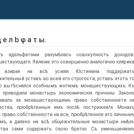
д e л b φ а τ ы.
дъ адельфатами разумѣлась совокупность доходов
ествующаго. Явленіе это совершенно аналогично клярика
 взирая на всѣ усилія Юстиніана поддержат
ительный уставъ во всей его строгости, уставъ этотъ т
о вытѣснялся особнымъ жнтіемъ монашествующихъ. К
 приводили монастырь экономическія прнчнны. Закон
навалъ за монашествующимъ право собственноети н
ства, пріобрѣтенныя имъ послѣ пострижев!я. Монах
 право собственности на все, пріобрѣтенное его личным
мъ, а далеко нѳ всѣ общежнтельные монастыри нмѣл
ства сами содержать свою братію. Съ уменьшеніем