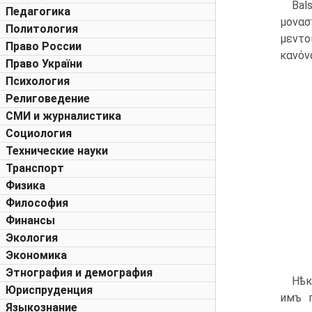
Bal
Педагогика
μονασ
Политология
μεντο
Право России
κανόν
Право України
Психология
Религоведение
СМИ и журналистика
Социология
Технические науки
Транспорт
Физика
Философия
Финансы
Экология
Экономика
Этнография и демография
Нѣк
Юриспруденция
имъ п
Языкознание