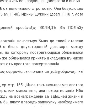
ичтожилъ всѣ подобныя цривялегіи и снова
тагѣ съ нененьшею строгостію. Она безусловно
 an. 1148), Ирины Дукини (доап. 1118 г. Acta
пущенный προσένεξις ВКЛИДЪ ВЪ ПОЛЬЗу
держанія монастыря была до такой степени
Это былъ двухсторонній договоръ между
, по которому постригающійся обязывался
 жѳ обязывался принять вкладчика въ число
лся отъ простого пожертвованія.
ς συμφονία заключенъ съ χαβηγούμενος... xai
97), cp. стр. 165- „Иное такъ называемая апотага
даръ, или милостыня, или пожертвованіе. Ибо
жду на вознагражденіе въ здѣшней жизни и
ъ бы плату впередъ запокупку необходимаго