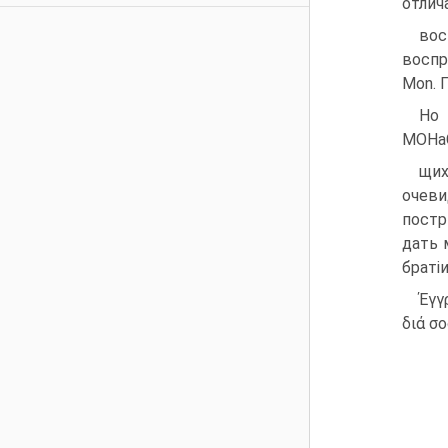
отлич
вос
воспр
Mon. П
Ho
МОНа
щих
очев
постр
дать 
браті
Έγγ
διά σ