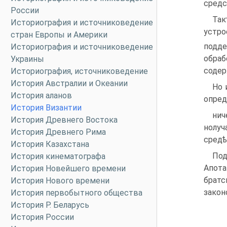
средс
России
Так
Историография и источниковедение
устро
стран Европы и Америки
подде
Историография и источниковедение
обраб
Украины
содерж
Историография, источниковедение
История Австралии и Океании
Ho 
История аланов
опред
История Византии
нич
История Древнего Востока
нолуч
История Древнего Рима
средѣ
История Казахстана
Под
История кинематографа
Апота
История Новейшего времени
брат
История Нового времени
закон
История первобытного общества
История Р. Беларусь
История России