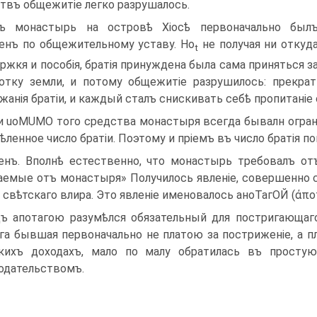
твъ общежитіе легко разрушалось.
ъ монастырь на островѣ Хіосѣ первоначально был
енъ по общежительному уставу. Ho
не получая ни откуд
t
ржкя и пособія, братія принуждена была сама приняться з
отку земли, и потому общежитіе разрушилось: прекрат
анія братіи, и каждый сталъ снискивать себѣ пропитаніе отд
и uoMUMO того средства монастыря всегда бывалн огра
ѣленное число братіи. Поэтому и пріемъ въ число братія 
енъ. Вполнѣ естественно, что монастырь требовалъ о
аемые отъ монастыря» Получилось явленіе, совершенно
 свѣтскаго влира. Это явленіе именовалось аноТагОЙ (άποτ
ъ апотагою разумѣлся обязательный для постригающаго
га бывшая первоначально не платою за постриженіе, а пл
скихъ доходахъ, мало по малу обратилась въ прост
одательствомъ.