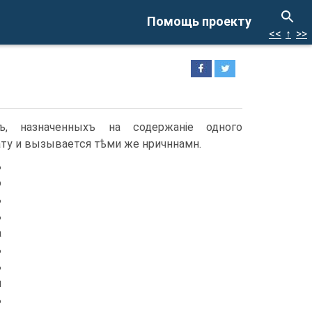
Помощь проекту
<<
↑
>>
ъ, назначенныхъ на содержаніе одного
ту и вызывается тѣми же нричннамн.
ь
о
ъ
ъ
а
ъ
ъ
н
ъ