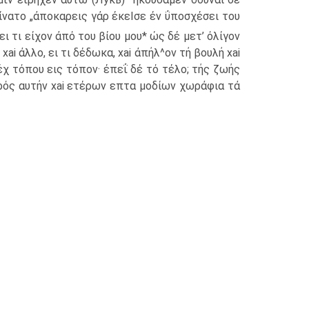
ίνατο „άποκαρεις γάρ έκεΙσε έν ΰποσχέσει του
ει τι είχον άπό του βίου μου* ώς δέ μετ’ όλίγον
xai άλλο, ει τι δέδωκα, xai άπήλ^ον τή βουλή xai
έχ τόπου εις τόπον· έπεΐ δέ τό τέλο; τής ζωής
πρός αυτήν xai ετέρων επτα μοδίων χωράφια τά