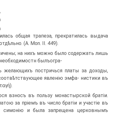
ъ
а
а
илась общая трапеза, прекратилась выдача
ѣльно. (A. Mon. II. 449).
ничены; на нихъ можно было содержать лишь
понеобходимостн былъогра-
тъ желающихъ постричься платы за доходы,
 соотвѣтствующее явленію эмфа- нистики въ
αγή).
ся взносъ въ пользу монастырской братіи.
атою за пріемъ въ число братіи и участіе въ
ую симонію и была запрещена церковнымъ