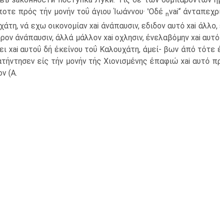
ποτε πρός τήν μονήν τοΰ άγιου Ίωάννου· 'Οδέ
vai“ άνταπεχρ
n
άτη, νά εχω οικονομίαν xai άνάπαυσιν, εδιδον αυτό xai άλλο, 
ρον άνάπαυσιν, άλλά μάλλον xai οχλησιν, ένελαβόμην xai αυτό 
ει xai αυτοΰ δή έκείνου τοΰ Καλουχάτη, άμεί- βων άπό τότε 
ατήντησεν είς τήν μονήν τής Χιονισμένης έπαφιώ xai αυτό 
ν (A.