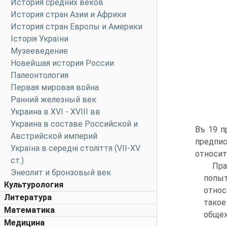
История средних веков
История стран Азии и Африки
История стран Европы и Америки
Історія України
Музееведение
Новейшая история России
Палеонтология
Первая мировая война
Ранний железный век
Украина в XVI - XVIII вв
Украина в составе Российской и
Въ 19 п
Австрийской империй
предпис
Україна в середні століття (VII-XV
относит
ст.)
Пра
Энеолит и бронзовый век
попыт
Культурология
относ
Литература
тако
Математика
общеж
Медицина