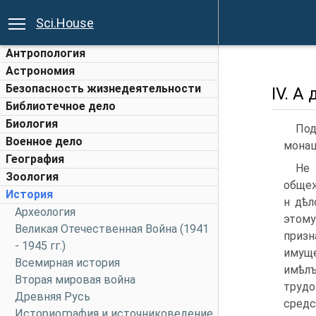
Sci.House
Антропология
Астрономия
Безопасность жизнедеятельности
IV. A 
Библиотечное дело
Биология
По
Военное дело
монаш
География
He
Зоология
общеж
История
н дѣл
Археология
этому
Великая Отечественная Война (1941
приз
- 1945 гг.)
имуще
Всемирная история
имѣлъ
Вторая мировая война
трудо
Древняя Русь
сред
Историография и источниковедение