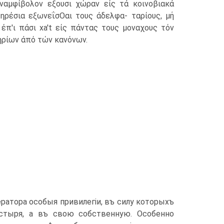
αναμφίβολον εξουσι χώραν είς τά κοινοβιακά
τηρέσια εξωνεΐσΟαι τους άδελφα- ταρίους, μή
έπ'ι πάσι xa't είς πάντας τους μοναχους τόν
τηρίων άπό τών κανόνων.
ратора особыя привилегіи, въ силу которыхъ
астыря, а въ свою собственную. Особенно