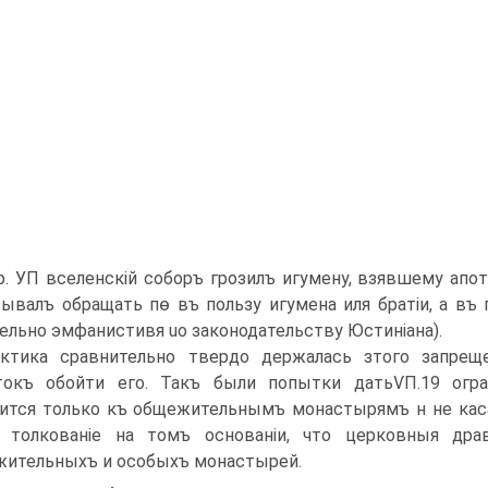
р. УП вселенскій соборъ грозилъ игумену, взявшему апот
ывалъ обращать пѳ въ пользу игумена иля братіи, а въ
ельно эмфанистивя uo законодательству Юстиніана).
ктика сравнительно твердо держалась зтого запрещен
окъ обойти его. Такъ были попытки датьѴП.19 огра
ится только къ общежительнымъ монастырямъ н не каса
е толкованіе на томъ основаніи, что церковныя др
ительныхъ и особыхъ монастырей.