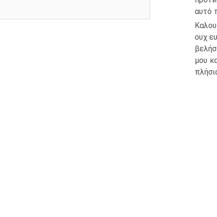
αυτό 
Καλουχ
ουχ ευ
βελήσ
μου κ
πλήσιο