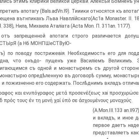
ались этимъ клирики Великой церкви. Алексѣй Бомненъ ун
претилъ апотагу (Bals.adVn.l9). Тииики относятся къ апо
ещена вътнпикахъ Льва Навплійскаго(Ас1а Monaster. II. 185
. 338), Нила, Михаила Аталіата (Acta Mon. П. 311an. 1177).
 отъ запрещенной апотаги строго различается до
СТЫрЯ (a H6 МОНПШеСТВуЮ-
ъ) по поводу пострижевія. Необходимость его для под
идна, что онъдо- пущенъ уже Василіемъ Великимъ. 
игающимся съ одной и монастыремъ съ другой стороны
монастырю опредѣленную въ договорѣ сумму, монастырь
и и пожизненно его содержать. Послѣднимъ вкладъ отлича
ραφος και ενυπόγραφος μετά προσενέξεως xai προσχυρώσεω
οδ πρός τους έν τη μονή χαί ύπό σε άσχουμένους μοναχούς.
(A.Mon.IlI.133 an.ll
и вкладъ, и иное 
первое даетъ наде
представляетъ как