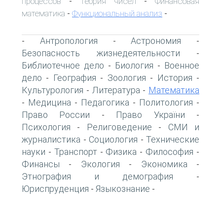
процессов
Теория чисел
Финансовая
-
-
математика
Функциональный анализ
-
-
Антропология
Астрономия
-
-
-
Безопасность жизнедеятельности
-
Библиотечное дело
Биология
Военное
-
-
дело
География
Зоология
История
-
-
-
-
Культурология
Литература
Математика
-
-
Медицина
Педагогика
Политология
-
-
-
-
Право России
Право України
-
-
Психология
Религоведение
СМИ и
-
-
журналистика
Социология
Технические
-
-
науки
Транспорт
Физика
Философия
-
-
-
-
Финансы
Экология
Экономика
-
-
-
Этнография и демография
-
Юриспруденция
Языкознание
-
-