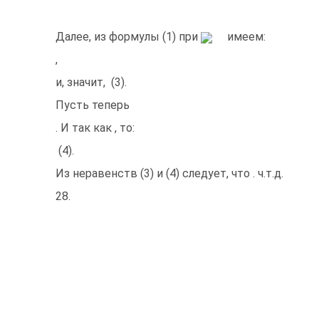
Далее, из формулы (1) при
имеем:
,
и, значит,
(3).
Пусть теперь
. И так как
, то:
(4).
Из неравенств (3) и (4) следует, что
. ч.т.д.
28.