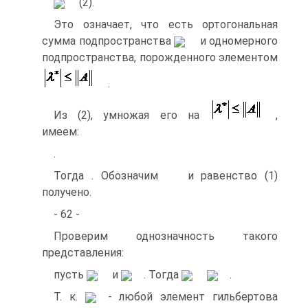
(2).
Это означает, что
есть ортогональная
сумма подпространства
и одномерного
подпространства, порожденного элементом
.
Из (2), умножая его на
,
имеем:
.
Тогда
. Обозначим
и равенство (1)
получено.
- 62 -
Проверим однозначность такого
представления:
пусть
и
. Тогда
.
Т. к.
- любой элемент гильбертова