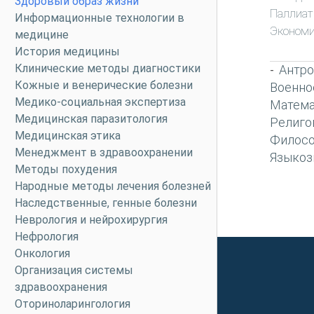
Здоровый образ жизни
Паллиат
Информационные технологии в
Экономи
медицине
История медицины
Клинические методы диагностики
Антро
-
Кожные и венерические болезни
Военно
Медико-социальная экспертиза
Матема
Медицинская паразитология
Религо
Медицинская этика
Филос
Менеджмент в здравоохранении
Языкоз
Методы похудения
Народные методы лечения болезней
Наследственные, генные болезни
Неврология и нейрохирургия
Нефрология
Онкология
Организация системы
здравоохранения
Оториноларингология