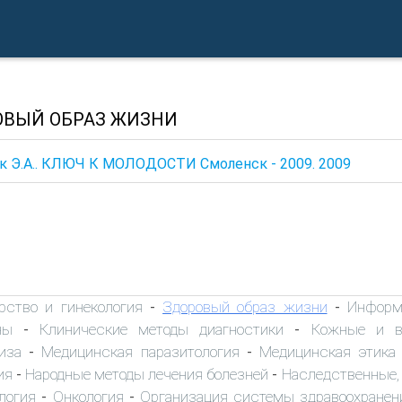
ОВЫЙ ОБРАЗ ЖИЗНИ
к Э.А.. КЛЮЧ К МОЛОДОСТИ Смоленск - 2009. 2009
рство и гинекология
Здоровый образ жизни
Информ
-
-
ны
Клинические методы диагностики
Кожные и в
-
-
иза
Медицинская паразитология
Медицинская этика
-
-
ия
Народные методы лечения болезней
Наследственные,
-
-
логия
Онкология
Организация системы здравоохранен
-
-