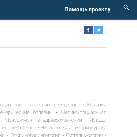
Помощь проекту
ационные технологии в медицине
История
-
енерические болезни
Медико-социальная
-
Менеджмент в здравоохранении
Методы
-
-
 генные болезни
Неврология и нейрохирургия
-
ия
Оториноларингология
Офтальмология
-
-
-