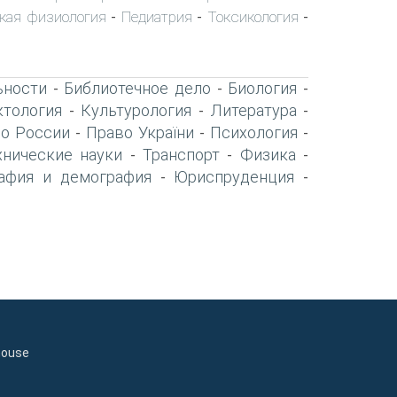
кая физиология
Педиатрия
Токсикология
-
-
-
ьности
Библиотечное дело
Биология
-
-
-
тология
Культурология
Литература
-
-
-
о России
Право України
Психология
-
-
-
хнические науки
Транспорт
Физика
-
-
-
афия и демография
Юриспруденция
-
-
house