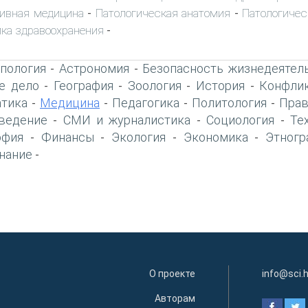
ивная медицина
Патологическая анатомия
Патологичес
-
-
ка здравоохранения
-
пология
Астрономия
Безопасность жизнедеятел
-
-
е дело
География
Зоология
История
Конфлик
-
-
-
-
тика
Медицина
Педагогика
Политология
Прав
-
-
-
-
ведение
СМИ и журналистика
Социология
Те
-
-
-
офия
Финансы
Экология
Экономика
Этногр
-
-
-
-
нание
-
О проекте
info@sci.
Авторам