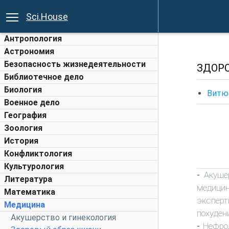
Sci.House
Антропология
Астрономия
Безопасность жизнедеятельности
ЗДОР
Библиотечное дело
Биология
Витю
Военное дело
География
Зоология
История
Конфликтология
Культурология
Акуше
-
Литература
медици
Математика
эксперт
Медицина
похуден
Акушерство и гинекология
Нефро
-