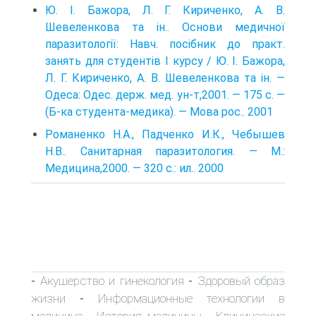
Ю. І. Бажора, Л. Г. Кириченко, А. В.
Шевеленкова та ін.. Основи медичної
паразитології: Навч. посібник до практ.
занять для студентів І курсу / Ю. І. Бажора,
Л. Г. Кириченко, А. В. Шевеленкова та ін. —
Одеса: Одес. держ. мед. ун-т,2001. — 175 с. —
(Б-ка студента-медика). — Мова рос.. 2001
Романенко H.A., Падченко И.К., Чебышев
H.B.. Санитарная паразитология. — M.:
Медицина,2000. — 320 c.: ил.. 2000
Акушерство и гинекология
Здоровый образ
-
-
жизни
Информационные технологии в
-