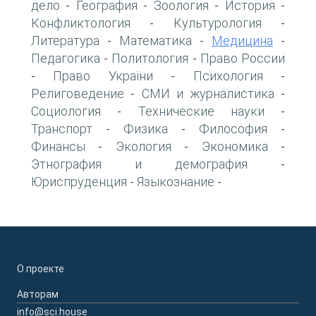
дело
География
Зоология
История
-
-
-
-
Конфликтология
Культурология
-
-
Литература
Математика
Медицина
-
-
-
Педагогика
Политология
Право России
-
-
Право України
Психология
-
-
-
Религоведение
СМИ и журналистика
-
-
Социология
Технические науки
-
-
Транспорт
Физика
Философия
-
-
-
Финансы
Экология
Экономика
-
-
-
Этнография и демография
-
Юриспруденция
Языкознание
-
-
О проекте
Авторам
info@sci.house