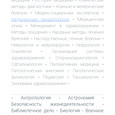
медицине
История медицины
Клинические
-
-
методы диагностики
Кожные и венерические
-
болезни
Медико-социальная экспертиза
-
-
Медицинская паразитология
Медицинская
-
этика
Менеджмент в здравоохранении
-
-
Методы похудения
Народные методы лечения
-
болезней
Наследственные, генные болезни
-
-
Неврология и нейрохирургия
Нефрология
-
-
Онкология
Организация системы
-
здравоохранения
Оториноларингология
-
-
Офтальмология
Паллиативная медицина
-
-
Патологическая анатомия
Патологическая
-
физиология
Педиатрия
Токсикология
-
-
-
Экономика здравоохранения
-
Антропология
Астрономия
-
-
-
Безопасность жизнедеятельности
-
Библиотечное дело
Биология
Военное
-
-