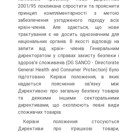
2001/95 покликана спростити та прояснити
принцип компліментарності з метою
забезпечення узгодженого підходу всіх
країн-членів. Але здається, що нове
трактування є не досить однозначним для
національних органів. В якості відповіді на
запити від країн- членів Генеральним
директоратом у справах захисту безпеки і
здоров’я споживачів (DG SANCO - Directorate
General Health and Consumer Protection) було
підготовано Керівні положення, в яких
надається пояснення зв’язку між
Директивою про загальну безпеку товарів
та деякими іншими секторальними
директивами, що охоплюють певні види
споживчих товарів.
Керівні положення стосуються
Директиви про іграшкові товари,