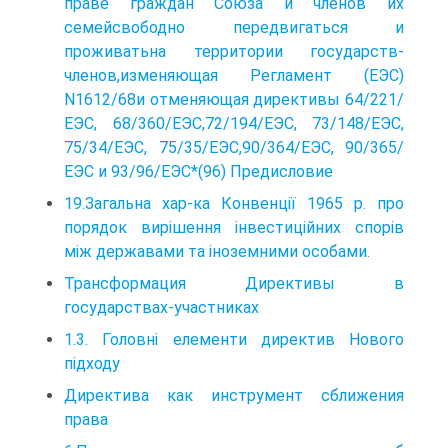
праве граждан Союза и членов их
семейсвободно передвигаться и
проживатьна территории государств-
членов,изменяющая Регламент (ЕЭС)
N1612/68и отменяющая директивы 64/221/
ЕЭС, 68/360/ЕЭС,72/194/ЕЭС, 73/148/ЕЭС,
75/34/ЕЭС, 75/35/ЕЭС,90/364/ЕЭС, 90/365/
ЕЭС и 93/96/ЕЭС*(96) Предисловие
19.Загальна хар-ка Конвенції 1965 р. про
порядок вирішення інвестиційних спорів
між державами та іноземними особами.
Трансформация Директивы в
государствах-участниках
1.3. Головні елементи директив Нового
підходу
Директива как инструмент сближения
права