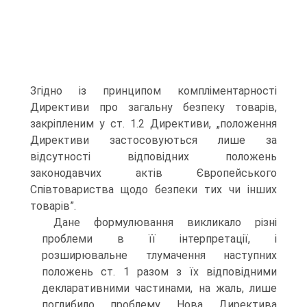
Згідно із принципом компліментарності
Директиви про загальну безпеку товарів,
закріпленим у ст. 1.2 Директиви, „положення
Директиви застосовуються лише за
відсутності відповідних положень
законодавчих актів Європейського
Співтовариства щодо безпеки тих чи інших
товарів”.
Дане формулювання викликало різні
проблеми в її інтерпретації, і
розширювальне тлумачення наступних
положень ст. 1 разом з їх відповідними
декларативними частинами, на жаль, лише
поглибило проблему. Нова Директива