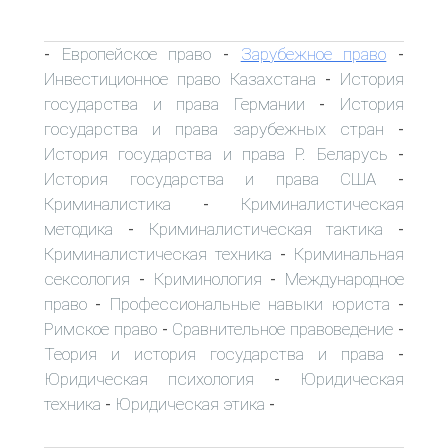
Европейское право
Зарубежное право
-
-
-
Инвестиционное право Казахстана
История
-
государства и права Германии
История
-
государства и права зарубежных стран
-
История государства и права Р. Беларусь
-
История государства и права США
-
Криминалистика
Криминалистическая
-
методика
Криминалистическая тактика
-
-
Криминалистическая техника
Криминальная
-
сексология
Криминология
Международное
-
-
право
Профессиональные навыки юриста
-
-
Римское право
Сравнительное правоведение
-
-
Теория и история государства и права
-
Юридическая психология
Юридическая
-
техника
Юридическая этика
-
-