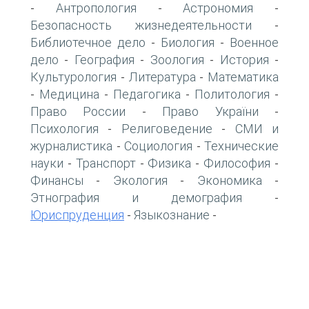
Антропология
Астрономия
-
-
-
Безопасность жизнедеятельности
-
Библиотечное дело
Биология
Военное
-
-
дело
География
Зоология
История
-
-
-
-
Культурология
Литература
Математика
-
-
Медицина
Педагогика
Политология
-
-
-
-
Право России
Право України
-
-
Психология
Религоведение
СМИ и
-
-
журналистика
Социология
Технические
-
-
науки
Транспорт
Физика
Философия
-
-
-
-
Финансы
Экология
Экономика
-
-
-
Этнография и демография
-
Юриспруденция
Языкознание
-
-